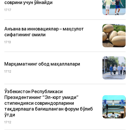
соврини учун ўйнайди
17:17
Анъана ва инновациялар – маҳсулот
сифатининг омили
17:13
Марҳаматнинг обод маҳаллалари
17:12
Ўзбекистон Республикаси
Президентининг “Эл-юрт умиди”
стипендияси совриндорларини
тақдирлашга бағишланган форум бўлиб
ўтди
17:12