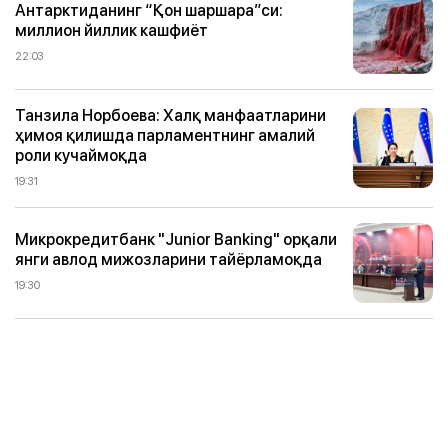
Антарктиданинг “Қон шаршара”си:
миллион йиллик кашфиёт
22:03
Танзила Норбоева: Халқ манфаатларини
ҳимоя қилишда парламентнинг амалий
роли кучаймоқда
19:31
Микрокредитбанк "Junior Banking" орқали
янги авлод мижозларини тайёрламоқда
19:30