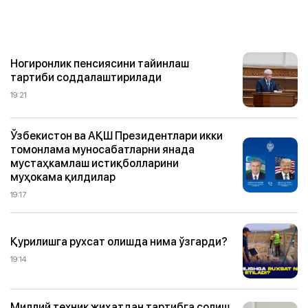
Ногиронлик пенсиясини тайинлаш
тартиби соддалаштирилади
19:21
Ўзбекистон ва АҚШ Президентлари икки
томонлама муносабатларни янада
мустаҳкамлаш истиқболларини
муҳокама қилдилар
19:17
Қурилишга рухсат олишда нима ўзгарди?
19:14
Миллий техник жиҳатдан тартибга солиш