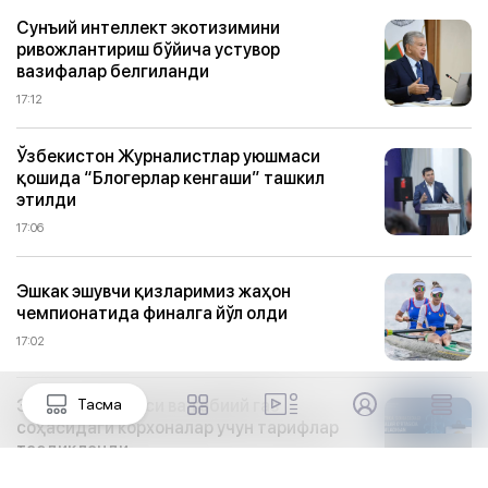
Сунъий интеллект экотизимини
ривожлантириш бўйича устувор
вазифалар белгиланди
17:12
Ўзбекистон Журналистлар уюшмаси
қошида “Блогерлар кенгаши” ташкил
этилди
17:06
Эшкак эшувчи қизларимиз жаҳон
чемпионатида финалга йўл олди
17:02
Электр энергияси ва табиий газ
Тасма
соҳасидаги корхоналар учун тарифлар
тасдиқланди
17:01