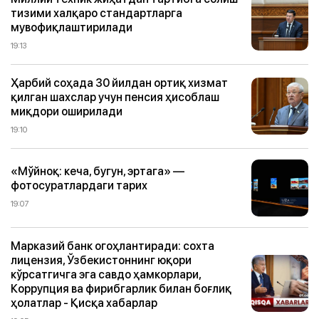
тизими халқаро стандартларга
мувофиқлаштирилади
19:13
Ҳарбий соҳада 30 йилдан ортиқ хизмат
қилган шахслар учун пенсия ҳисоблаш
миқдори оширилади
19:10
«Мўйноқ: кеча, бугун, эртага» —
фотосуратлардаги тарих
19:07
Марказий банк огоҳлантиради: сохта
лицензия, Ўзбекистоннинг юқори
кўрсатгичга эга савдо ҳамкорлари,
Коррупция ва фирибгарлик билан боғлиқ
ҳолатлар - Қисқа хабарлар