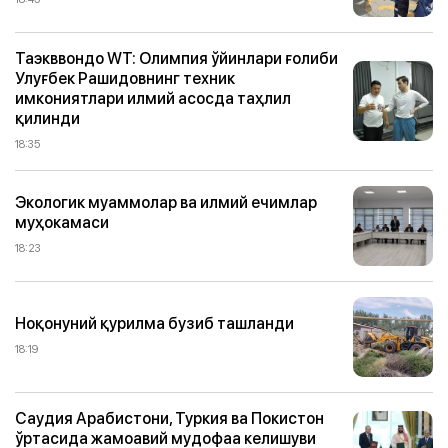
Таэкввондо WТ: Олимпия ўйинлари ғолиби
Улуғбек Рашидовнинг техник
имкониятлари илмий асосда таҳлил
қилинди
18:35
Экологик муаммолар ва илмий ечимлар
муҳокамаси
18:23
Ноқонуний қурилма бузиб ташланди
18:19
Саудия Арабистони, Туркия ва Покистон
ўртасида жамоавий мудофаа келишуви