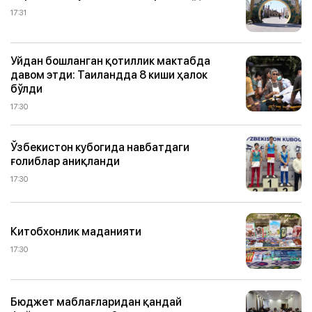
17:31
Уйдан бошланган қотиллик мактабда
давом этди: Таиландда 8 киши ҳалок
бўлди
17:30
Ўзбекистон кубогида навбатдаги
ғолиблар аниқланди
17:30
Китобхонлик маданияти
17:30
Бюджет маблағларидан қандай