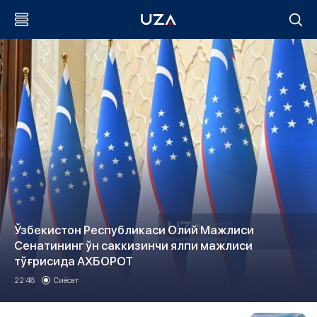
Ўзбекистон Республикаси Олий Мажлиси
Сенатининг ўн саккизинчи ялпи мажлиси
тўғрисида АХБОРОТ
22:48
Сиёсат