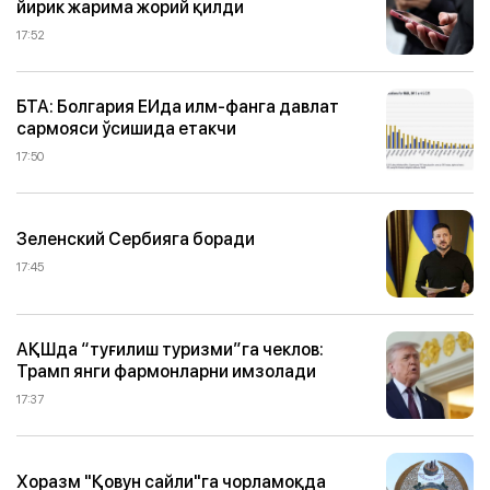
йирик жарима жорий қилди
17:52
БТА: Болгария ЕИда илм-фанга давлат
сармояси ўсишида етакчи
17:50
Зеленский Сербияга боради
17:45
АҚШда “туғилиш туризми”га чеклов:
Трамп янги фармонларни имзолади
17:37
Хоразм "Қовун сайли"га чорламоқда