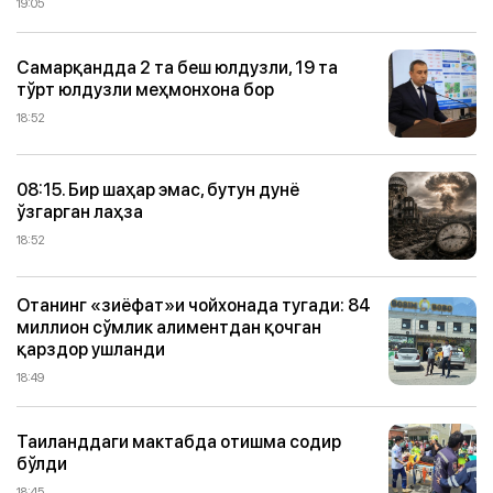
19:05
Самарқандда 2 та беш юлдузли, 19 та
тўрт юлдузли меҳмонхона бор
18:52
08:15. Бир шаҳар эмас, бутун дунё
ўзгарган лаҳза
18:52
Отанинг «зиёфат»и чойхонада тугади: 84
миллион сўмлик алиментдан қочган
қарздор ушланди
18:49
Таиланддаги мактабда отишма содир
бўлди
18:45