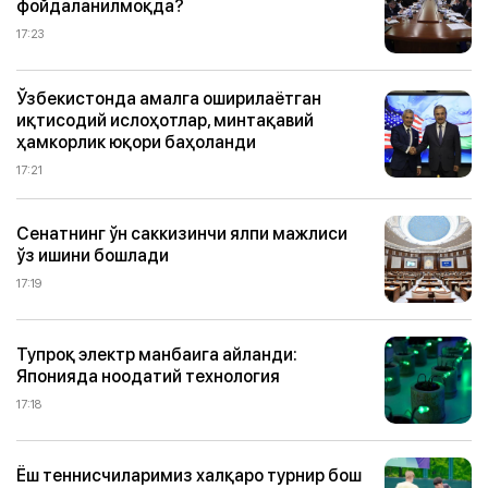
фойдаланилмоқда?
17:23
Ўзбекистонда амалга оширилаётган
иқтисодий ислоҳотлар, минтақавий
ҳамкорлик юқори баҳоланди
17:21
Сенатнинг ўн саккизинчи ялпи мажлиси
ўз ишини бошлади
17:19
Тупроқ электр манбаига айланди:
Японияда ноодатий технология
17:18
Ёш теннисчиларимиз халқаро турнир бош