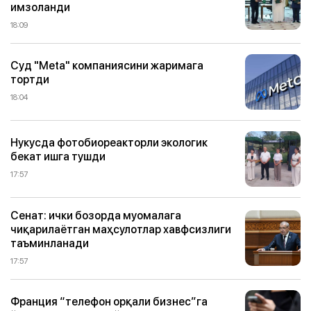
имзоланди
18:09
Суд "Meta" компаниясини жаримага
тортди
18:04
Нукусда фотобиореакторли экологик
бекат ишга тушди
17:57
Сенат: ички бозорда муомалага
чиқарилаётган маҳсулотлар хавфсизлиги
таъминланади
17:57
Франция “телефон орқали бизнес”га