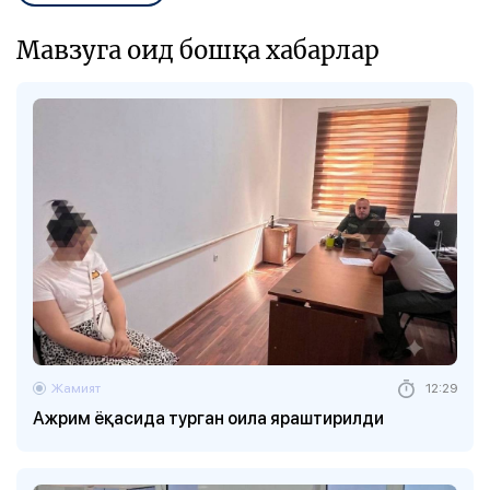
Мавзуга оид бошқа хабарлар
Жамият
12:29
Ажрим ёқасида турган оила яраштирилди