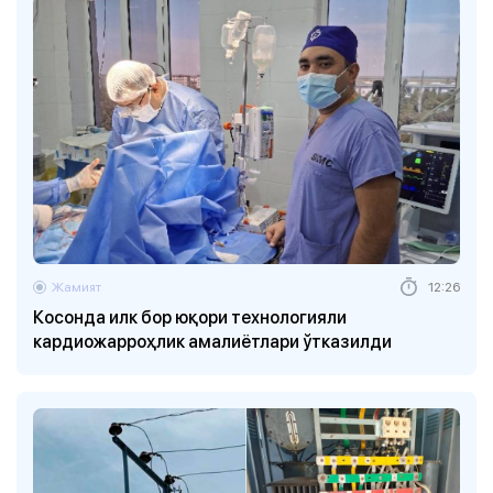
Жамият
12:26
Косонда илк бор юқори технологияли
кардиожарроҳлик амалиётлари ўтказилди