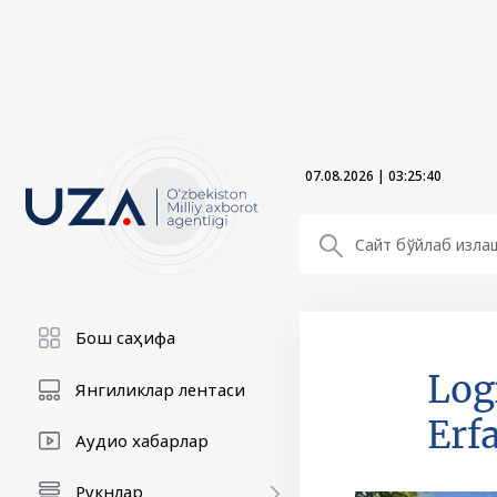
07.08.2026
|
03:25:42
Бош саҳифа
Log
Янгиликлар лентаси
Erf
Аудио хабарлар
Рукнлар