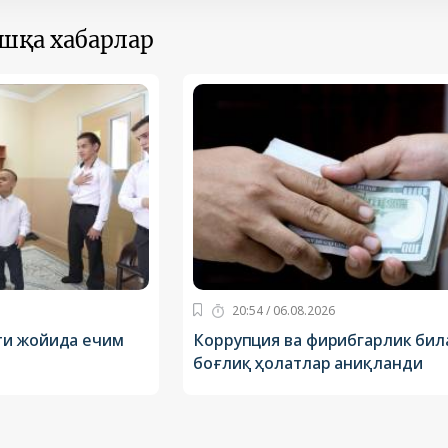
ошқа хабарлар
20:54 / 06.08.2026
ти жойида ечим
Коррупция ва фирибгарлик бил
боғлиқ ҳолатлар аниқланди