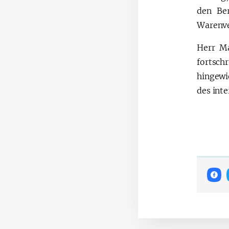
den Be
Warenve
Herr M
fortsch
hingewi
des int