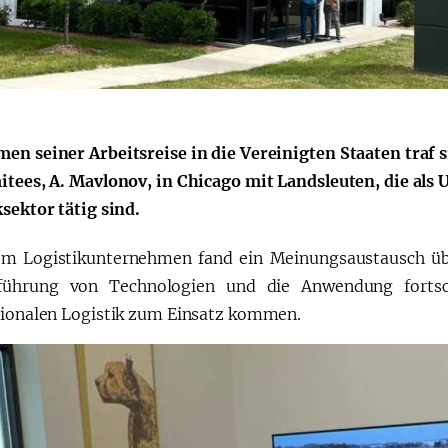
“Ўзбекистон – 2030”
Президент Ша
стратегияси
Мирзиёев
en seiner Arbeitsreise in die Vereinigten Staaten traf s
раислигида
itees, A. Mavlonov, in Chicago mit Landsleuten, die al
ўтказилган
sektor tätig sind.
видеоселектор
йиғилишлари
em Logistikunternehmen fand ein Meinungsaustausch üb
führung von Technologien und die Anwendung fortsch
tionalen Logistik zum Einsatz kommen.