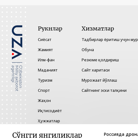
Рукнлар
Хизматлар
Сиёсат
Тадбирлар ёритиш учун му
Жамият
Обуна
Илм-фан
Резюме қолдириш
Маданият
Сайт харитаси
Туризм
Мурожаат йўллаш
Спорт
Сайтнинг эски талқини
Жаҳон
Иқтисодиёт
Ҳужжатлар
Технология
Сўнгги янгиликлар
Россияда дрон