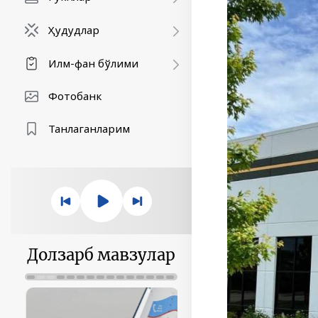
Ҳудудлар
Илм-фан бўлими
Фотобанк
Танлаганларим
Долзарб мавзулар