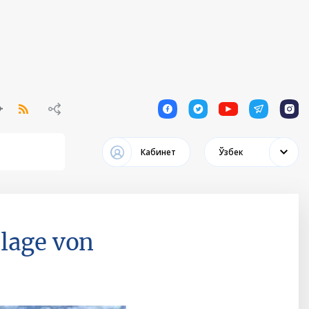
1
1
1
1
1
Кабинет
Ўзбек
lage von