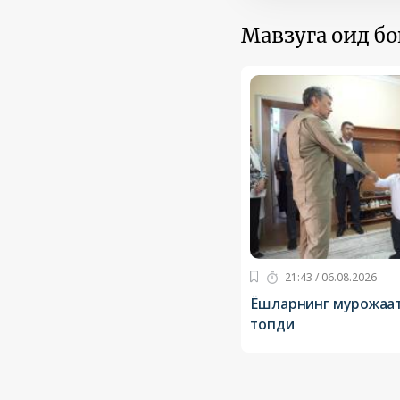
Мавзуга оид б
21:43 / 06.08.2026
Ёшларнинг мурожаа
топди