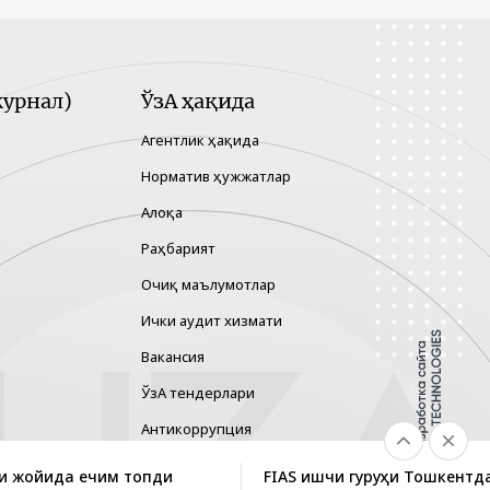
урнал)
ЎзА ҳақида
Агентлик ҳақида
Норматив ҳужжатлар
Алоқа
Раҳбарият
Очиқ маълумотлар
Ички аудит хизмати
Вакансия
ЎзА тендерлари
Антикоррупция
Гендер тенглик
и жойида ечим топди
FIAS ишчи гуруҳи Тошкентд