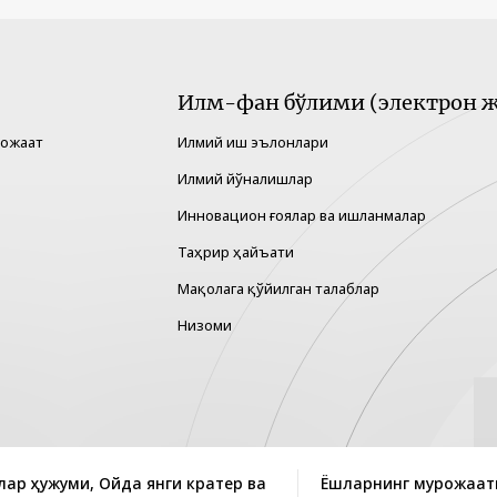
Илм-фан бўлими (электрон ж
рожаат
Илмий иш эълонлари
Илмий йўналишлар
Инновацион ғоялар ва ишланмалар
Таҳрир ҳайъати
Мақолага қўйилган талаблар
Низоми
лар ҳужуми, Ойда янги кратер ва
Ёшларнинг мурожаат