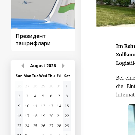
Президент
Қарор ва ижро
ташрифлари
Im Rahm
Zollkom
Logistik
August
2026
Sun
Mon
Tue
Wed
Thu
Fri
Sat
Bei ein
die Ein
26
27
28
29
30
31
1
interna
2
3
4
5
6
7
8
9
10
11
12
13
14
15
16
17
18
19
20
21
22
23
24
25
26
27
28
29