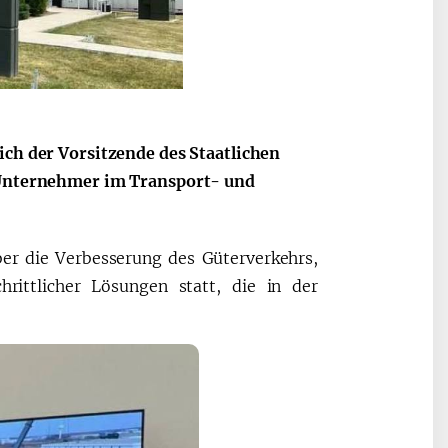
вкат
2026 йил –
Ўзбекистон
Маҳаллани
Республикас
ich der Vorsitzende des Staatlichen
ривожлантириш ва
Президенти
s Unternehmer im Transport- und
жамиятни
Шавкат Мир
юксалтириш йили
Олий Мажли
Ўзбекистон 
er die Verbesserung des Güterverkehrs,
Мурожаатно
rittlicher Lösungen statt, die in der