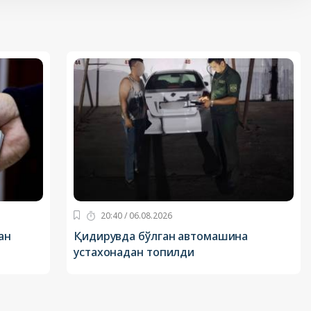
20:40 / 06.08.2026
ан
Қидирувда бўлган автомашина
устахонадан топилди