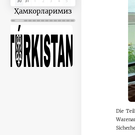
30
31
1
2
3
4
5
Ҳамкорларимиз
Die Tei
Warena
Sicherh