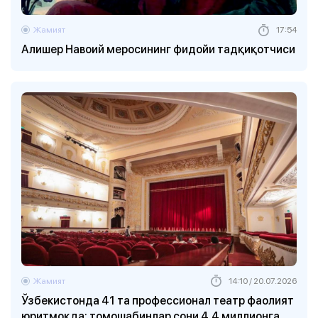
Жамият
17:54
Алишер Навоий меросининг фидойи тадқиқотчиси
Жамият
14:10 / 20.07.2026
Ўзбекистонда 41 та профессионал театр фаолият
юритмоқда: томошабинлар сони 4,4 миллионга