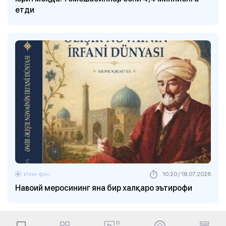
етди
Илм-фан
10:20 / 18.07.2026
Навоий меросининг яна бир халқаро эътирофи