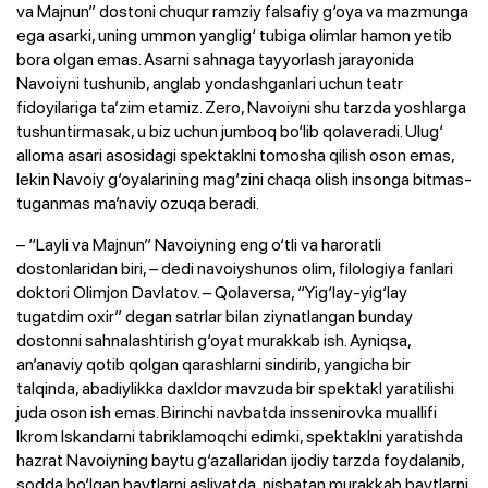
va Majnun” dostoni chuqur ramziy falsafiy g‘oya va mazmunga
ega asarki, uning ummon yanglig‘ tubiga olimlar hamon yetib
bora olgan emas. Asarni sahnaga tayyorlash jarayonida
Navoiyni tushunib, anglab yondashganlari uchun teatr
fidoyilariga ta’zim etamiz. Zero, Navoiyni shu tarzda yoshlarga
tushuntirmasak, u biz uchun jumboq bo‘lib qolaveradi. Ulug‘
alloma asari asosidagi spektaklni tomosha qilish oson emas,
lekin Navoiy g‘oyalarining mag‘zini chaqa olish insonga bitmas-
tuganmas ma’naviy ozuqa beradi.
– “Layli va Majnun” Navoiyning eng o‘tli va haroratli
dostonlaridan biri, – dedi navoiyshunos olim, filologiya fanlari
doktori Olimjon Davlatov. – Qolaversa, “Yig‘lay-yig‘lay
tugatdim oxir” degan satrlar bilan ziynatlangan bunday
dostonni sahnalashtirish g‘oyat murakkab ish. Ayniqsa,
an’anaviy qotib qolgan qarashlarni sindirib, yangicha bir
talqinda, abadiylikka daxldor mavzuda bir spektakl yaratilishi
juda oson ish emas. Birinchi navbatda inssenirovka muallifi
Ikrom Iskandarni tabriklamoqchi edimki, spektaklni yaratishda
hazrat Navoiyning baytu g‘azallaridan ijodiy tarzda foydalanib,
sodda bo‘lgan baytlarni asliyatda, nisbatan murakkab baytlarni