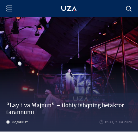
“Layli va Majnun” – ilohiy ishqning betakror
tarannumi
Маданият
12:39 / 19.04.2026