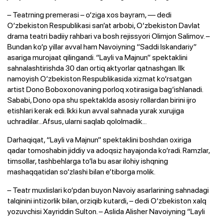
– Teatrning premerasi – o‘ziga xos bayram, — dedi
O‘zbekiston Respublikasi san’at arbobi, O‘zbekiston Davlat
drama teatri badiiy rahbari va bosh rejissyori Olimjon Salimov. –
Bundan ko‘p yillar avval ham Navoiyning “Saddi Iskandariy”
asariga murojaat qilingandi. “Layli va Majnun” spektaklini
sahnalashtirishda 30 dan ortiq aktyorlar qatnashgan. Ilk
namoyish O‘zbekiston Respublikasida xizmat ko‘rsatgan
artist Dono Boboxonovaning porloq xotirasiga bag‘ishlanadi.
Sababi, Dono opa shu spektaklda asosiy rollardan birini ijro
etishlari kerak edi. Ikki kun avval sahnada yurak xurujiga
uchradilar...Afsus, ularni saqlab qololmadik...
Darhaqiqat, “Layli va Majnun” spektaklini boshdan oxiriga
qadar tomoshabin jiddiy va adoqsiz hayajonda ko‘radi. Ramzlar,
timsollar, tashbehlarga to‘la bu asar ilohiy ishqning
mashaqqatidan so‘zlashi bilan e’tiborga molik.
– Teatr muxlislari ko‘pdan buyon Navoiy asarlarining sahnadagi
talqinini intizorlik bilan, orziqib kutardi, – dedi O‘zbekiston xalq
yozuvchisi Xayriddin Sulton. – Aslida Alisher Navoiyning “Layli