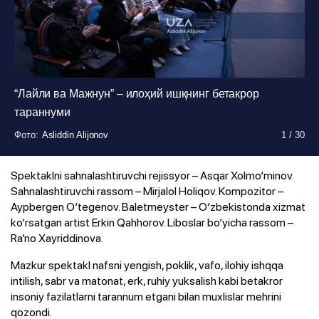
Фото
Фото
:
:
Asliddin Alijonov
Asliddin Alijonov
1
1
/
/
30
30
“Лайли ва Мажнун” – илоҳий ишқнинг бетакрор
тараннуми
Фото
Фото
Фото
Фото
Фото
Фото
Фото
Фото
Фото
Фото
Фото
Фото
Фото
Фото
Фото
Фото
Фото
Фото
Фото
Фото
Фото
Фото
Фото
Фото
Фото
Фото
Фото
Фото
:
:
:
:
:
:
:
:
:
:
:
:
:
:
:
:
:
:
:
:
:
:
:
:
:
:
:
:
Asliddin Alijonov
Asliddin Alijonov
Asliddin Alijonov
Asliddin Alijonov
Asliddin Alijonov
Asliddin Alijonov
Asliddin Alijonov
Asliddin Alijonov
Asliddin Alijonov
Asliddin Alijonov
Asliddin Alijonov
Asliddin Alijonov
Asliddin Alijonov
Asliddin Alijonov
Asliddin Alijonov
Asliddin Alijonov
Asliddin Alijonov
Asliddin Alijonov
Asliddin Alijonov
Asliddin Alijonov
Asliddin Alijonov
Asliddin Alijonov
Asliddin Alijonov
Asliddin Alijonov
Asliddin Alijonov
Asliddin Alijonov
Asliddin Alijonov
Asliddin Alijonov
1
1
1
1
1
1
1
1
1
1
1
1
1
1
1
1
1
1
1
1
1
1
1
1
1
1
1
1
/
/
/
/
/
/
/
/
/
/
/
/
/
/
/
/
/
/
/
/
/
/
/
/
/
/
/
/
30
30
30
30
30
30
30
30
30
30
30
30
30
30
30
30
30
30
30
30
30
30
30
30
30
30
30
30
Spektaklni sahnalashtiruvchi rejissyor – Asqar Xolmo‘minov.
Sahnalashtiruvchi rassom – Mirjalol Holiqov. Kompozitor –
Aypbergen O‘tegenov. Baletmeyster – O‘zbekistonda xizmat
ko‘rsatgan artist Erkin Qahhorov. Liboslar bo‘yicha rassom –
Ra’no Xayriddinova.
Mazkur spektakl nafsni yengish, poklik, vafo, ilohiy ishqqa
intilish, sabr va matonat, erk, ruhiy yuksalish kabi betakror
insoniy fazilatlarni tarannum etgani bilan muxlislar mehrini
qozondi.