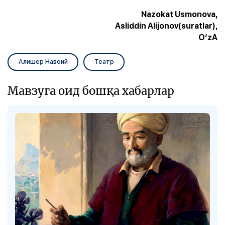
Nazokat Usmonova,
Asliddin Alijonov(suratlar),
O‘zA
Алишер Навоий
Театр
Мавзуга оид бошқа хабарлар