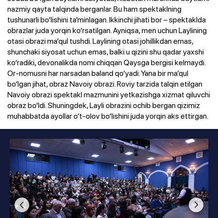
nazmiy qayta talqinda berganlar. Bu ham spektaklning
tushunarli bo‘lishini ta’minlagan. Ikkinchi jihati bor – spektaklda
obrazlar juda yorqin ko‘rsatilgan. Ayniqsa, men uchun Laylining
otasi obrazi ma’qul tushdi. Laylining otasi johillikdan emas,
shunchaki siyosat uchun emas, balki u qizini shu qadar yaxshi
ko‘radiki, devonalikda nomi chiqqan Qaysga bergisi kelmaydi.
Or-nomusni har narsadan baland qo‘yadi. Yana bir ma’qul
bo‘lgan jihat, obraz Navoiy obrazi. Roviy tarzida talqin etilgan
Navoiy obrazi spektakl mazmunini yetkazishga xizmat qiluvchi
obraz bo‘ldi. Shuningdek, Layli obrazini ochib bergan qizimiz
muhabbatda ayollar o‘t-olov bo‘lishini juda yorqin aks ettirgan.