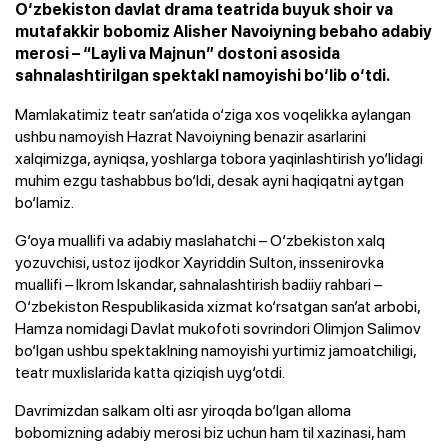
O‘zbekiston davlat drama teatrida buyuk shoir va
mutafakkir bobomiz Alisher Navoiyning bebaho adabiy
merosi – “Layli va Majnun” dostoni asosida
sahnalashtirilgan spektakl namoyishi bo‘lib o‘tdi.
Mamlakatimiz teatr san’atida o‘ziga xos voqelikka aylangan
ushbu namoyish Hazrat Navoiyning benazir asarlarini
xalqimizga, ayniqsa, yoshlarga tobora yaqinlashtirish yo‘lidagi
muhim ezgu tashabbus bo‘ldi, desak ayni haqiqatni aytgan
bo‘lamiz.
G‘oya muallifi va adabiy maslahatchi – O‘zbekiston xalq
yozuvchisi, ustoz ijodkor Xayriddin Sulton, inssenirovka
muallifi – Ikrom Iskandar, sahnalashtirish badiiy rahbari –
O‘zbekiston Respublikasida xizmat ko‘rsatgan san’at arbobi,
Hamza nomidagi Davlat mukofoti sovrindori Olimjon Salimov
bo‘lgan ushbu spektaklning namoyishi yurtimiz jamoatchiligi,
teatr muxlislarida katta qiziqish uyg‘otdi.
Davrimizdan salkam olti asr yiroqda bo‘lgan alloma
bobomizning adabiy merosi biz uchun ham til xazinasi, ham