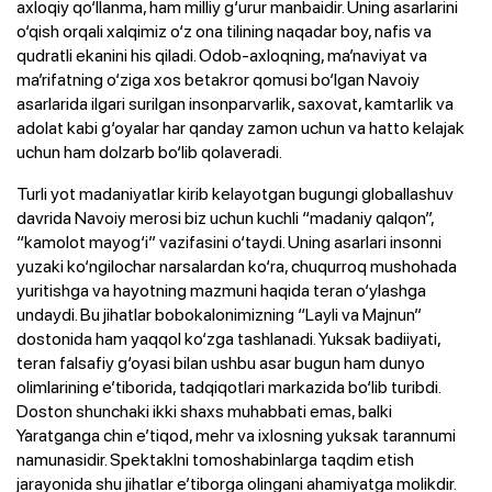
axloqiy qo‘llanma, ham milliy g‘urur manbaidir. Uning asarlarini
o‘qish orqali xalqimiz o‘z ona tilining naqadar boy, nafis va
qudratli ekanini his qiladi. Odob-axloqning, ma’naviyat va
ma’rifatning o‘ziga xos betakror qomusi bo‘lgan Navoiy
asarlarida ilgari surilgan insonparvarlik, saxovat, kamtarlik va
adolat kabi g‘oyalar har qanday zamon uchun va hatto kelajak
uchun ham dolzarb bo‘lib qolaveradi.
Turli yot madaniyatlar kirib kelayotgan bugungi globallashuv
davrida Navoiy merosi biz uchun kuchli “madaniy qalqon”,
“kamolot mayog‘i” vazifasini o‘taydi. Uning asarlari insonni
yuzaki ko‘ngilochar narsalardan ko‘ra, chuqurroq mushohada
yuritishga va hayotning mazmuni haqida teran o‘ylashga
undaydi. Bu jihatlar bobokalonimizning “Layli va Majnun”
dostonida ham yaqqol ko‘zga tashlanadi. Yuksak badiiyati,
teran falsafiy g‘oyasi bilan ushbu asar bugun ham dunyo
olimlarining e’tiborida, tadqiqotlari markazida bo‘lib turibdi.
Doston shunchaki ikki shaxs muhabbati emas, balki
Yaratganga chin e’tiqod, mehr va ixlosning yuksak tarannumi
namunasidir. Spektaklni tomoshabinlarga taqdim etish
jarayonida shu jihatlar e’tiborga olingani ahamiyatga molikdir.