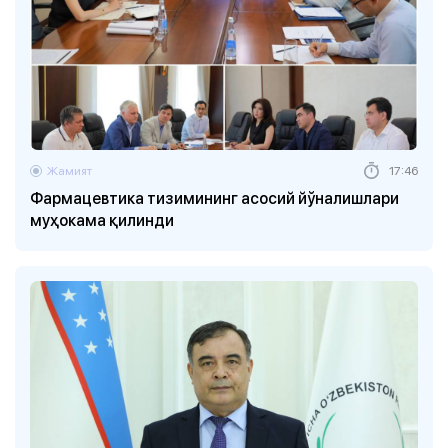
Жамият
17:46
Фармацевтика тизимининг асосий йўналишлари
муҳокама қилинди