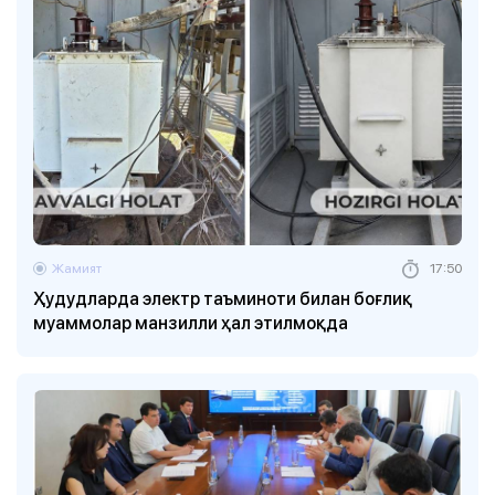
Жамият
17:50
Ҳудудларда электр таъминоти билан боғлиқ
муаммолар манзилли ҳал этилмоқда