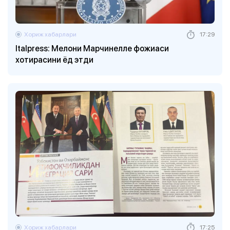
Хориж хабарлари
17:29
Italpress: Мелони Марчинелле фожиаси
хотирасини ёд этди
Хориж хабарлари
17:25