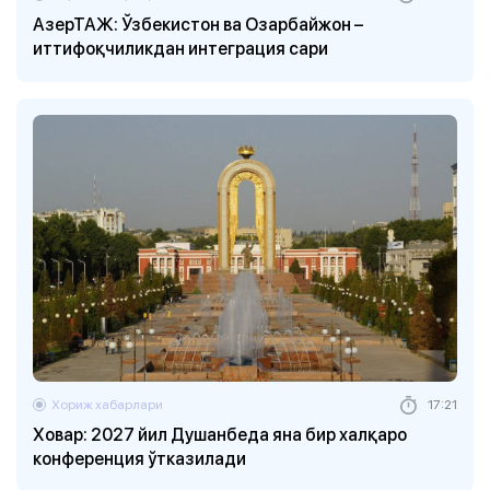
АзерТАЖ: Ўзбекистон ва Озарбайжон –
иттифоқчиликдан интеграция сари
Хориж хабарлари
17:21
Ховар: 2027 йил Душанбеда яна бир халқаро
конференция ўтказилади