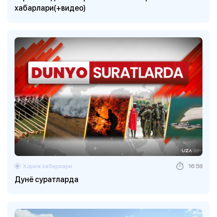
хабарлари(+видео)
Хориж хабарлари
16:58
Дунё суратларда