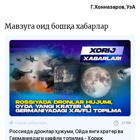
Г.Хонназаров, УзА
Мавзуга оид бошқа хабарлар
Хориж хабарлари
21:58
Россияда дронлар ҳужуми, Ойда янги кратер ва
Германиядаги хавфли топилма - Хориж