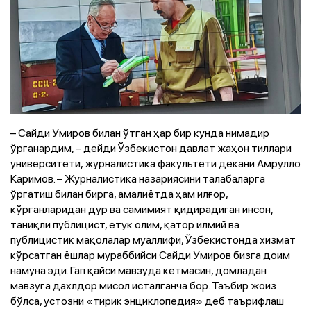
– Сайди Умиров билан ўтган ҳар бир кунда нимадир
ўрганардим, – дейди Ўзбекистон давлат жаҳон тиллари
университети, журналистика факультети декани Амрулло
Каримов. – Журналистика назариясини талабаларга
ўргатиш билан бирга, амалиётда ҳам илғор,
кўрганларидан дур ва самимият қидирадиган инсон,
таниқли публицист, етук олим, қатор илмий ва
публицистик мақолалар муаллифи, Ўзбекистонда хизмат
кўрсатган ёшлар мураббийси Сайди Умиров бизга доим
намуна эди. Гап қайси мавзуда кетмасин, домладан
мавзуга дахлдор мисол исталганча бор. Таъбир жоиз
бўлса, устозни «тирик энциклопедия» деб таърифлаш