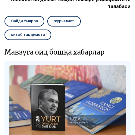
талабаси
Сайди Умиров
журналист
китоб тақдимоти
Мавзуга оид бошқа хабарлар