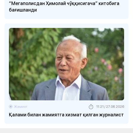
“Мегаполисдан Ҳимолай чўққисигача” китобига
бағишланди
Жамият
11:21 / 27.06.2026
Қалами билан жамиятга хизмат қилган журналист