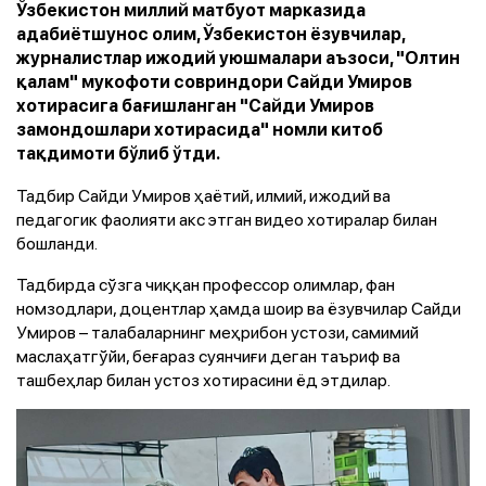
Ўзбекистон миллий матбуот марказида
адабиётшунос олим, Ўзбекистон ёзувчилар,
журналистлар ижодий уюшмалари аъзоси, "Олтин
қалам" мукофоти совриндори Сайди Умиров
хотирасига бағишланган "Сайди Умиров
замондошлари хотирасида" номли китоб
тақдимоти бўлиб ўтди.
Тадбир Сайди Умиров ҳаётий, илмий, ижодий ва
педагогик фаолияти акс этган видео хотиралар билан
бошланди.
Тадбирда сўзга чиққан профессор олимлар, фан
номзодлари, доцентлар ҳамда шоир ва ёзувчилар Сайди
Умиров – талабаларнинг меҳрибон устози, самимий
маслаҳатгўйи, беғараз суянчиғи деган таъриф ва
ташбеҳлар билан устоз хотирасини ёд этдилар.