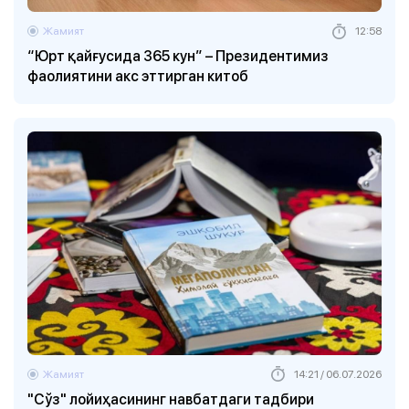
Жамият
12:58
“Юрт қайғусида 365 кун” – Президентимиз
фаолиятини акс эттирган китоб
Жамият
14:21 / 06.07.2026
"Сўз" лойиҳасининг навбатдаги тадбири