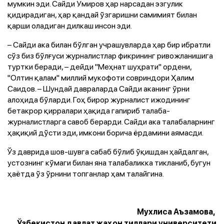
мумкин эди. Сайди Умиров ҳар нарсадан эзгулик
қидирадиган, ҳар қандай ўзгаришни самимият билан
қарши оладиган дилкаш инсон эди.
– Сайди ака билан бўлган учрашувларда ҳар бир ибратли
сўз биз бўлғуси журналистлар фикрининг ривожланишига
туртки беради, – дейди "Меҳнат шуҳрати" ордени,
"Олтин қалам" миллий мукофоти совриндори Ҳалим
Саидов. – Шундай давраларда Сайди аканинг ўрни
алоҳида бўларди. Гоҳ бирор журналист ижодининг
бетакрор қирралари ҳақида гапириб талаба-
журналистларга савоб берарди. Сайди ака талабаларнинг
ҳақиқий дўсти эди, имкони борича ёрдамини аямасди.
Ўз даврида шов-шувга сабаб бўлиб ўқишдан ҳайдалган,
устознинг кўмаги билан яна талабаликка тикланиб, бугун
ҳаётда ўз ўрнини топганлар ҳам талайгина.
Мухлиса Аъзамова,
Ўзбекистон давлат жаҳон тиллари университети