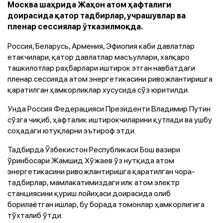
Москва шаҳрида Жаҳон атом ҳафталиги
доирасида қатор тадбирлар, учрашувлар ва
пленар сессиялар ўтказилмоқда.
Россия, Беларусь, Армения, Эфиопия каби давлатлар
етакчилари, қатор давлатлар масъуллари, халқаро
ташкилотлар раҳбарлари иштирок этган навбатдаги
пленар сессияда атом энергетикасини ривожлантиришга
қаратилган ҳамкорликлар хусусида сўз юритилди.
Унда Россия Федерацияси Президенти Владимир Путин
сўзга чиқиб, ҳафталик иштирокчиларини қутлади ва ушбу
соҳадаги ютуқларни эътироф этди.
Тадбирда Ўзбекистон Республикаси Бош вазири
ўринбосари Жамшид Хўжаев ўз нутқида атом
энергетикасини ривожлантиришга қаратилган чора-
тадбирлар, мамлакатимиздаги илк атом электр
станциясини қуриш лойиҳаси доирасида олиб
борилаётган ишлар, бу борада томонлар ҳамкорлигига
тўхталиб ўтди.