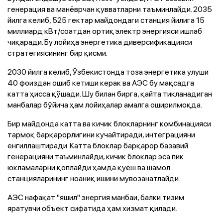
генерация ва манёврчан қувватларни таъминлайди. 2035
йилга келиб, 525 гектар майдондаги станция йилига 15
миллиард кВт/соатдан ортиқ электр энергияси ишлаб
чиқаради. Бу лойиҳа энергетика диверсификацияси
стратегиясининг бир қисми.
2030 йилга келиб, Ўзбекистонда тоза энергетика улуши
40 фоиздан ошиб кетиши керак ва АЭС бу мақсадга
катта ҳисса қўшади. Шу билан бирга, қайта тикланадиган
манбалар бўйича ҳам лойиҳалар амалга оширилмоқда.
Бир майдонда катта ва кичик блокларнинг комбинацияси
тармоқ барқарорлигини кучайтиради, интеграцияни
енгиллаштиради. Катта блоклар барқарор базавий
генерацияни таъминлайди, кичик блоклар эса пик
юкламаларни қоплайди ҳамда қуёш ва шамол
станцияларининг ноаниқ ишини мувозанатлайди.
АЭС нафақат "яшил" энергия манбаи, балки тизим
яратувчи объект сифатида ҳам хизмат қилади.