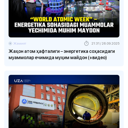
Жамият
21:31 / 26.09.2025
Жаҳон атом ҳафталиги – энергетика соҳасидаги
муаммолар ечимида муҳим майдон (+видео)