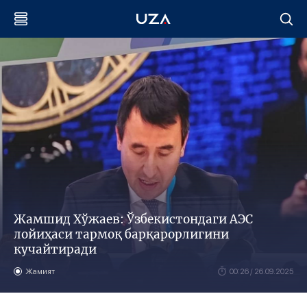
Жамшид Хўжаев: Ўзбекистондаги АЭС
лойиҳаси тармоқ барқарорлигини
кучайтиради
Жамият
00:26 / 26.09.2025