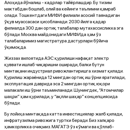
Алоҳида йўналиш - кадрлар тайёрлашдир. Бу тизим
мактабдан бошлаб, олий ва кейинги таълимни қамраб
олади. Тошкентдаги МИФИ филиали асосий таянадиган
ўқув муассасаси ҳисобланади. 2030 йилга қадар
филиалда 300 дан ортиқ талабалар мутахассисликка эга
бўлади. Москва майдонидаги МИФИда ҳам ўз
талабаларимиз магистратура дастурлари бўйича
ўқимоқда.
Жиззах вилоятида АЭС қурилиши нафақат электр
қуввати ишлаб чиқаришни оширади, балки бутун
минтақани индустриал ривожлантиришга хизмат қилади.
Қурилиш жараёнида 12 мингдан ортиқ иш ўрни яратилади,
эксплуатация даврида эса 2 мингдан ортиқ юқори
малакали иш ўрни таъминланади. Шунингдек, “Атомчилар
шаҳри” ҳам қурилади, у “ақлли шаҳар” концепциясида
бўлади.
Бу лойиҳа минтақада катта инвестициялар жалб қилади,
инфратузилма ривожига туртки беради. Биз халқаро
ҳамкорликка очиқмиз. МАГАТЭ ўз кўмаги ва қўллаб-