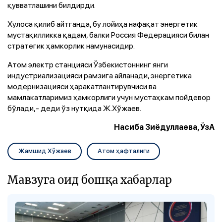
қувватлашини билдирди.
Хулоса қилиб айтганда, бу лойиҳа нафақат энергетик
мустақилликка қадам, балки Россия Федерацияси билан
стратегик ҳамкорлик намунасидир.
Атом электр станцияси Ўзбекистоннинг янги
индустриализацияси рамзига айланади, энергетика
модернизацияси ҳаракатлантирувчиси ва
мамлакатларимиз ҳамкорлиги учун мустаҳкам пойдевор
бўлади,- деди ўз нутқида Ж.Хўжаев.
Насиба Зиёдуллаева, ЎзА
Жамшид Хўжаев
Атом ҳафталиги
Мавзуга оид бошқа хабарлар