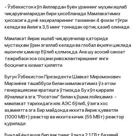
- Ўзбекистон кўп йиллардан буён ураннинг муҳим ишлаб
чиқарувчиларидан бири ҳисобланади. Мамлакатимиз
ҳиссасига дунё заҳираларининг тахминан 4 фоизи тўғри
келади ва йилига 3,5 минг тоннадан ортиқ қазиб олинади.
Мамлакат йирик ишлаб чиқарувчилар қаторида
мустаҳкам ўрин эгаллаб келади ва глобал ёқилғи циклида
ишончли ҳамкор бўлиб қолмоқда. Ана шу асосий саноат
тажрибаси эса соҳани ривожлантиришнинг янги
босқичига хизмат қиляпти.
Бугун Ўзбекистон Президенти Шавкат Миромонович
Мирзиёев ташаббуси билан мамлакатимиз ўз атом
генерациясини яратишга ўтмоқда. Бу кўп қиррали
йўналишга эга. "Росатом" билан қўшма лойиҳамиз -
мамлакат тарихидаги илк АЭС бўлиб, ўзига хос
аҳамиятга эга. Бир майдонда иккита йирик қувватли
(1000 МВт) реактор ва иккита кичик (55 МВт) реактор
қурилади.
Бундай ёндашув бир вақтнинг ўзида 2,1 ГВт базавий