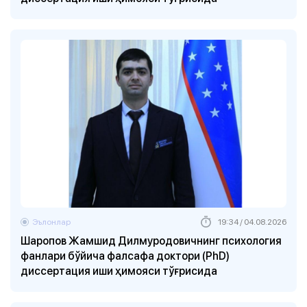
Эълонлар
19:34 / 04.08.2026
Шаропов Жамшид Дилмуродовичнинг психология
фанлари бўйича фалсафа доктори (PhD)
диссертация иши ҳимояси тўғрисида