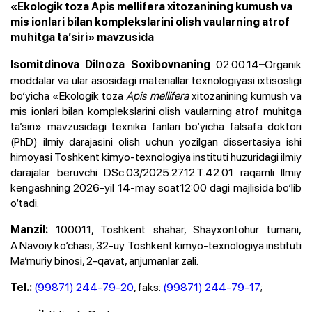
«Ekologik toza Apis mellifera xitozanining kumush va
mis ionlari bilan komplekslarini olish vaularning atrof
muhitga ta’siri» mavzusida
02.00.14
Organik
Isomitdinova Dilnoza Soxibovnaning
–
moddalar va ular asosidagi materiallar texnologiyasi
ixtisosligi
bo‘yicha «Ekologik toza
Apis mellifera
xitozanining kumush va
mis ionlari bilan komplekslarini olish vaularning atrof muhitga
ta’siri» mavzusidagi texnika fanlari bo‘yicha falsafa doktori
(PhD) ilmiy darajasini olish uchun yozilgan dissertasiya ishi
himoyasi Toshkent kimyo-texnologiya instituti huzuridagi ilmiy
darajalar beruvchi
DSc.03/2025.27.12.T.42.01
raqamli Ilmiy
kengashning 2026-yil 14-may soat12:00 dagi majlisida bo‘lib
o‘tadi.
100011, Toshkent shahar, Shayxontohur tumani,
Manzil:
A.Navoiy ko‘chasi, 32-uy. Toshkent kimyo-texnologiya instituti
Ma’muriy binosi, 2-qavat, anjumanlar zali.
(99871) 244-79-20
, faks:
(99871) 244-79-17
;
Tel.: