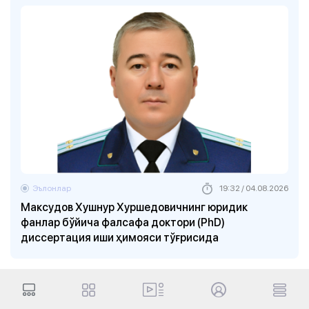
Эълонлар
19:32 / 04.08.2026
Максудов Хушнур Хуршедовичнинг юридик
фанлар бўйича фалсафа доктори (PhD)
диссертация иши ҳимояси тўғрисида