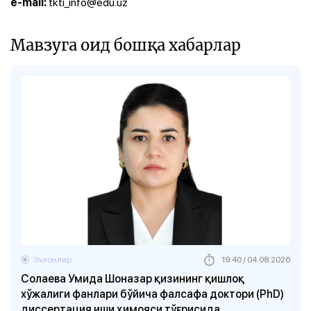
tkti_info@edu.uz
e-mail:
Мавзуга оид бошқа хабарлар
Эълонлар
19:40 / 04.08.2026
Солаева Умида Шоназар қизининг қишлоқ
хўжалиги фанлари бўйича фалсафа доктори (PhD)
диссертация иши ҳимояси тўғрисида