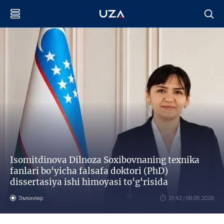
Isomitdinova Dilnoza Soxibovnaning texnika
fanlari bo‘yicha falsafa doktori (PhD)
dissertasiya ishi himoyasi to‘g‘risida
Эълонлар
21:42 / 09.05.2026