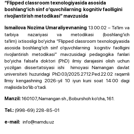
“Flipped classroom texnologiyasida asosida
boshlang‘ich sinf o‘quvchilarning kognitiv faolligini
rivojlantirish metodikasi” mavzusida
13.00.02 – Ta’lim va
Ismailova Nozima Umaraliyevnaning
tarbiya nazariyasi va metodikasi (boshlang‘ich
ta’lim) ixtisosligi bo‘yicha “Flipped classroom texnologiyasida
asosida boshlang‘ich sinf o‘quvchilarning kognitiv faolligini
rivojlantirish metodikasi” mavzusidagi pedagogika fanlari
bo‘yicha falsafa doktori (PhD) ilmiy darajasini olish uchun
yozilgan dissertatsiyasi ishi himoyasi
Namangan davlat
universiteti huzuridagi PhD.03/2025.27.12.Ped.22.02 raqamli
Ilmiy
kengashning 2026-yil 10 iyun kuni soat 14:00 dagi
majlisida bo‘lib o‘tadi.
160107, Namangan sh., Boburshoh ko‘cha, 161.
Manzil:
(998-69) 228-85-01
Tel.:
info@namdu.uz
e-mail: