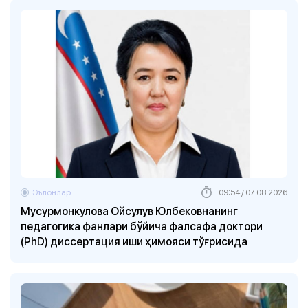
Эълонлар
09:54 / 07.08.2026
Мусурмонкулова Ойсулув Юлбековнанинг
педагогика фанлари бўйича фалсафа доктори
(PhD) диссертация иши ҳимояси тўғрисида