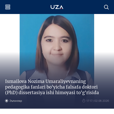
Ismailova Nozima Umaraliyevnaning
pedagogika fanlari bo‘yicha falsafa doktori
(PhD) dissertasiya ishi himoyasi to‘g‘risida
Эълонлар
17:17 / 02.06.2026