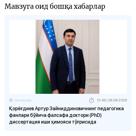
Мавзуга оид бошқа хабарлар
Эълонлар
12:49 / 08.08.2026
Қорёғдиев Aртур Зайниддиновичнинг педагогика
фанлари бўйича фалсафа доктори (PhD)
диссертация иши ҳимояси тўғрисида