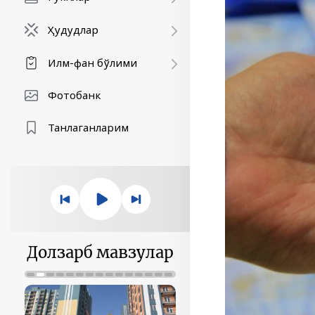
Ҳудудлар
Илм-фан бўлими
Фотобанк
Танлаганларим
Долзарб мавзулар