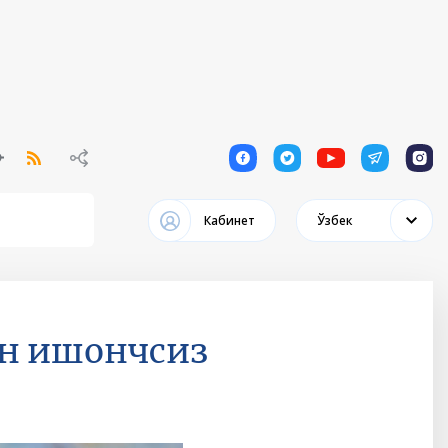
1
1
1
1
1
Кабинет
Ўзбек
ан ишончсиз