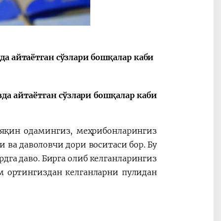
да айтаётган сўзлари бошқалар каби
2030”
Президент Шавкат
2026 йил –
Мирзиёев
Маҳаллани
раислигида
ривожланти
ўтказилган
жамиятни
да айтаётган сўзлари бошқалар каби
видеоселектор
юксалтириш
йиғилишлари
 яқин одамингиз, меҳрибонларингиз
и ва даволовчи дори воситаси бор. Бу
рдга даво. Бирга олиб келганларингиз
ам ортингиздан келганларни пулидан