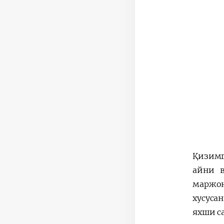
Қизимг
айни в
маржон
хусуса
яхши с