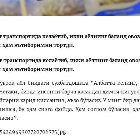
 транспортида келаётиб, икки аёлнинг баланд овоз
Қарор ва ижро
“Ўзбекистон – 
стратегияси
 ҳам эътиборимни тортди.
 транспортида келаётиб, икки аёлнинг баланд овоз
 ҳам эътиборимни тортди.
уғроқ аёл ёнидаги суҳбатдошига “Албатта келинг,
 Негаки, бизда инсонни барча касалдан ҳимоя қилувч
ларни харид қилсангиз, аъзо бўласиз. У минг бир да
лишса, бу ҳам сизга фойда. Ҳам соғлом бўласиз, ҳ
ласиз”.