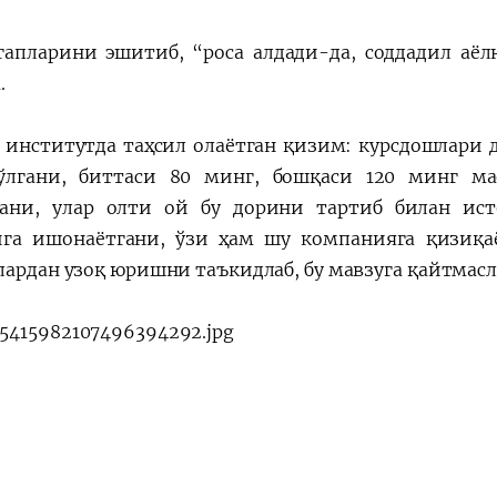
гапларини эшитиб, “роса алдади-да, соддадил аёл
.
 институтда таҳсил олаётган қизим: курсдошлари 
ўлгани, биттаси 80 минг, бошқаси 120 минг м
ани, улар олти ой бу дорини тартиб билан ист
га ишонаётгани, ўзи ҳам шу компанияга қизиқаё
лардан узоқ юришни таъкидлаб, бу мавзуга қайтмас