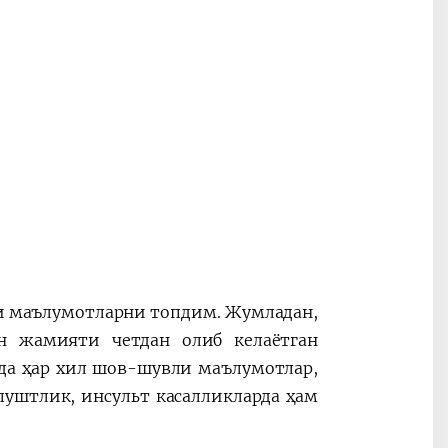
и маълумотларни топдим. Жумладан,
ан жамияти четдан олиб келаётган
да ҳар хил шов-шувли маълумотлар,
епуштлик, инсульт касалликларда ҳам