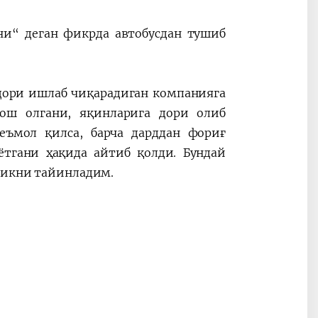
ни“ деган фикрда автобусдан тушиб
дори ишлаб чиқарадиган компанияга
аош олгани, яқинларига дори олиб
еъмол қилса, барча дарддан фориғ
тгани ҳақида айтиб қолди. Бундай
ликни тайинладим.