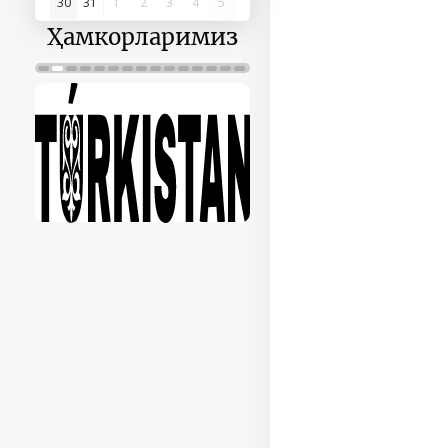
30
31
1
2
3
4
5
Ҳамкорларимиз