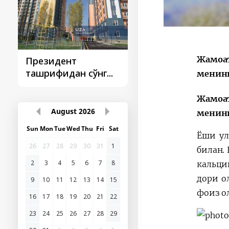
Жамоат
Президент
Президент
ташрифидан сўнг...
ташрифлари
менинг
Жамоат
August
2026
менинг
Sun
Mon
Tue
Wed
Thu
Fri
Sat
Ёши ул
26
27
28
29
30
31
1
билан.
2
3
4
5
6
7
8
кальций
дори о
9
10
11
12
13
14
15
фоиз о
16
17
18
19
20
21
22
23
24
25
26
27
28
29