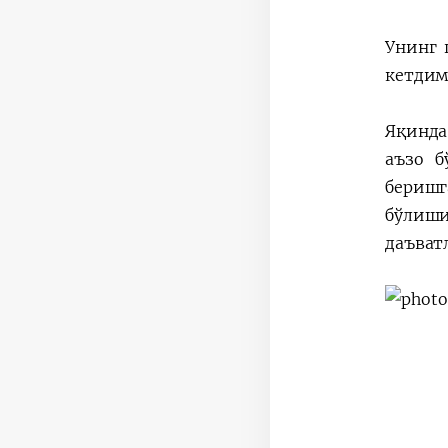
Унинг 
кетдим
Яқинда
аъзо б
беришг
бўлиши
даъват