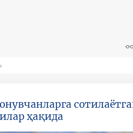
нувчанларга сотилаётг
илар ҳақида