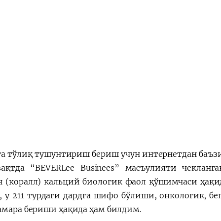
а тўлиқ тушунтириш бериш учун интернетдан баъз
ақтда “BEVERLee Businees” масъулияти чекланг
 (коралл) кальций биологик фаол қўшимчаси ҳақи
н, у 211 турдаги дардга шифо бўлиши, онкологик, б
амара бериши ҳақида ҳам билдим.