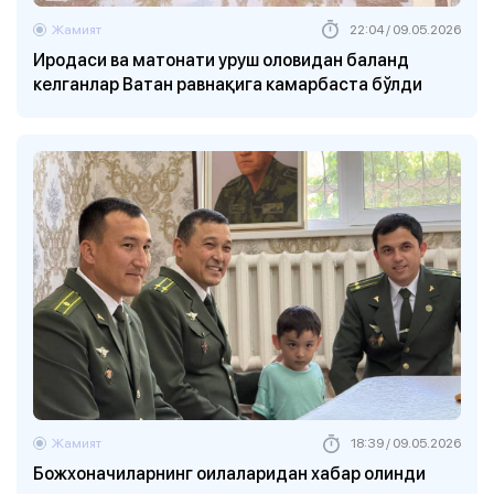
Жамият
22:04 / 09.05.2026
Иродаси ва матонати уруш оловидан баланд
келганлар Ватан равнақига камарбаста бўлди
Жамият
18:39 / 09.05.2026
Божхоначиларнинг оилаларидан хабар олинди