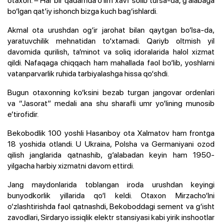
otaxon. – Har bir qadamda o‘lim xavf solib tursa-da, g‘alabaga
bo‘lgan qat’iy ishonch bizga kuch bag‘ishlardi.
Akmal ota urushdan og‘ir jarohat bilan qaytgan bo‘lsa-da,
yaratuvchilik mehnatidan to‘xtamadi. Qariyb oltmish yil
davomida qurilish, ta’minot va soliq idoralarida halol xizmat
qildi. Nafaqaga chiqqach ham mahallada faol bo‘lib, yoshlarni
vatanparvarlik ruhida tarbiyalashga hissa qo‘shdi.
Bugun otaxonning ko‘ksini bezab turgan jangovar ordenlari
va “Jasorat” medali ana shu sharafli umr yo‘lining munosib
e’tirofidir.
Bekobodlik 100 yoshli Hasanboy ota Xalmatov ham frontga
18 yoshida otlandi. U Ukraina, Polsha va Germaniyani ozod
qilish janglarida qatnashib, g‘alabadan keyin ham 1950-
yilgacha harbiy xizmatni davom ettirdi.
Jang maydonlarida toblangan iroda urushdan keyingi
bunyodkorlik yillarida qo‘l keldi. Otaxon Mirzacho‘lni
o‘zlashtirishda faol qatnashdi, Bekoboddagi sement va g‘isht
zavodlari, Sirdaryo issiqlik elektr stansiyasi kabi yirik inshootlar