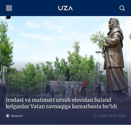
Irodasi va matonati urush olovidan baland
kelganlar Vatan ravnaqiga kamarbasta bo‘ldi
Жамият
22:04 / 09.05.2026