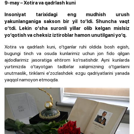
9-may – Xotira va qadrlash kuni
Insoniyat tarixidagi eng mudhish urush
yakunlanganiga sakson bir yil to‘ldi. Shuncha vaqt
o‘tdi. Lekin o‘sha suronli yillar olib kelgan mislsiz
yo‘qotish va cheksiz iztiroblar hamon unutilgani yo‘q.
Xotira va qadrlash kuni, o‘tganlar ruhi oldida bosh egish,
bugungi tinch va osuda kunlarimiz uchun jon fido qilgan
ajdodlarimiz jasoratiga ehtirom ko‘rsatishdir. Ayni kunlarda
yurtimizda o‘tayotgan tadbirlar xalqimizning o‘tganlarni
unutmaslik, tiriklarni e’zozlashdek ezgu qadriyatlarini yanada
yaqqol namoyon etmoqda.