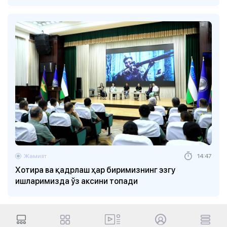
Жамият
14:47
Хотира ва қадрлаш ҳар биримизнинг эзгу
ишларимизда ўз аксини топади