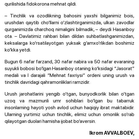
qurilishida fidokorona mehnat qildi.
– Tinchlik va ozodlikning bahosini yaxshi bilganimiz bois,
urushdan qaytib cho‘llarni o‘zlashtirganimizda, ulkan zavodlar
qurganimizda charchoq nimaligini bilmadik, – deydi Hasanboy
ota. – Davlatimiz rahbari bilan dildan suhbatlashganimizdan,
keksalarga ko‘rsatilayotgan yuksak g‘amxo‘rlikdan boshimiz
ko‘kka yetdi.
Bugun 6 nafar farzand, 30 nafar nabira va 50 nafar evaraning
suyukli bobosi bo‘lgan Hasanboy otaning ko‘ksidagi “Jasorat”
medali va I darajali “Mehnat faxriysi” ordeni uning urush va
tinchlik davridagi qahramonliklari ramzidir.
Urush jarohatlarini yengib o‘tgan, bunyodkorlik bilan o‘tgan
uzoq va mazmunli umr sohiblari bo‘lgan bu tabarruk
insonlarning hayoti yosh avlod uchun haqiqiy ibrat maktabidir.
Ularning yurtimiz uchun tinchlik, elimiz uchun omonlik so‘rab
qilayotgan duolari hamisha ijobat bo‘aversin.
Ikrom AVVALBOEV,