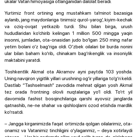
ukalar Vatan himoyasiga otlanganidan dalolat beradi.
Yurtimiz front ortining eng mustahkam ta’minot bazasiga
aylanib, jang maydonlariga tinimsiz qurol-yarog‘, kiyim-kechak
va oziq-ovqat yetkazib turdi. Shu bilan birga, urush
hududlaridan ko‘chirib kelingan 1 million 500 mingga yaqin
insonni, jumladan, ota-onasidan judo bo‘lgan 250 ming nafar
yetim bolani o‘z bag‘riga oldi. O‘zbek oilalari bir burda nonini
ular bilan baham ko‘rib, chinakam bag‘rikenglik va insoniylik
maktabini yaratdi.
Toshkentlik Akmal ota Akramov ayni paytda 103 yoshda.
Uning navqiron yigitlik yillari urushning og‘ir yillariga to‘g‘ri keldi.
Dastlab “Tashselmash” zavodida mehnat qilgan yosh Akmal
tez orada frontning olovli nuqtalariga yo‘l oldi. To‘rt yil
davomida fashist bosqinchilariga qarshi ayovsiz janglarda
qatnashib, ne-ne shahar va qishloqlarni ozod etishda mardlik
ko‘rsatdi.
– Jangga kirganimizda faqat ortimizda qolgan oilalarimiz, ota-
onamiz va Vatanimiz tinchligini o‘ylaganmiz, – deya xotirlaydi