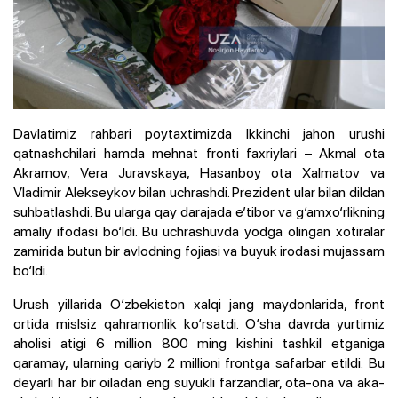
Davlatimiz rahbari poytaxtimizda Ikkinchi jahon urushi
qatnashchilari hamda mehnat fronti faxriylari – Akmal ota
Akramov, Vera Juravskaya, Hasanboy ota Xalmatov va
Vladimir Alekseykov bilan uchrashdi. Prezident ular bilan dildan
suhbatlashdi. Bu ularga qay darajada e’tibor va g‘amxo‘rlikning
amaliy ifodasi bo‘ldi. Bu uchrashuvda yodga olingan xotiralar
zamirida butun bir avlodning fojiasi va buyuk irodasi mujassam
bo‘ldi.
Urush yillarida O‘zbekiston xalqi jang maydonlarida, front
ortida mislsiz qahramonlik ko‘rsatdi. O‘sha davrda yurtimiz
aholisi atigi 6 million 800 ming kishini tashkil etganiga
qaramay, ularning qariyb 2 millioni frontga safarbar etildi. Bu
deyarli har bir oiladan eng suyukli farzandlar, ota-ona va aka-