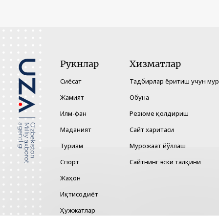
Рукнлар
Хизматлар
Сиёсат
Тадбирлар ёритиш учун му
Жамият
Обуна
Илм-фан
Резюме қолдириш
Маданият
Сайт харитаси
Туризм
Мурожаат йўллаш
Спорт
Сайтнинг эски талқини
Жаҳон
Иқтисодиёт
Ҳужжатлар