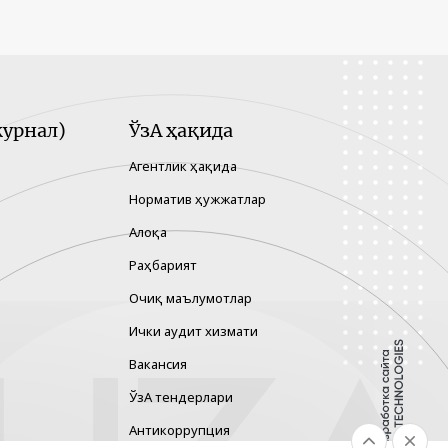
урнал)
ЎзА ҳақида
Агентлик ҳақида
Норматив ҳужжатлар
Алоқа
Раҳбарият
Очиқ маълумотлар
Ички аудит хизмати
Вакансия
ЎзА тендерлари
Антикоррупция