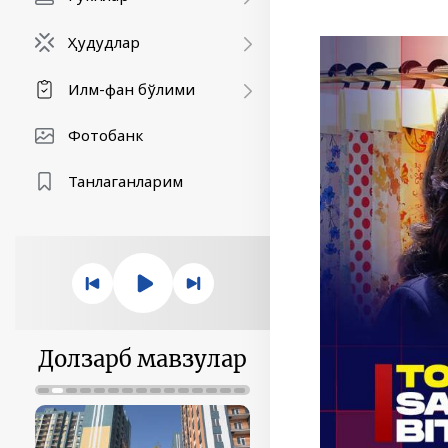
Ҳудудлар
Илм-фан бўлими
Фотобанк
Танлаганларим
Долзарб мавзулар