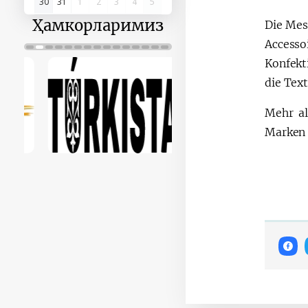
30
31
1
2
3
4
5
Ҳамкорларимиз
Die Mes
Access
Konfekt
die Text
Mehr al
Marken 