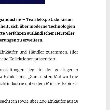
gsindustrie – TextileExpo Uzbekistan
nheit, sich über moderne Technologien
2030”
Президент Шавкат
2026 йил –
te Verfahren ausländischer Hersteller
Мирзиёев
Маҳаллани
ferungen zu erweitern.
раислигида
ривожланти
ўтказилган
жамиятни
 Einkäufer und Händler zusammen. Hier
видеоселектор
юксалтириш
йиғилишлари
eue Kollektionen präsentiert.
nstaltungen liegt in der gestiegenen
a Exhibitions. „Zum ersten Mal wird die
eichtindustrie unter dem Ministerkabinett
sachstan sowie über 400 Einkäufer aus 15