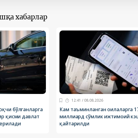
ошқа хабарлар
12:41 / 08.08.2026
қчи бўлганларга
Кам таъминланган оилаларга 1
ир қисми давлат
миллиард сўмлик ижтимоий к
берилади
қайтарилди