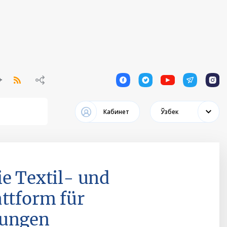
1
1
1
1
1
Кабинет
Ўзбек
ie Textil- und
attform für
lungen