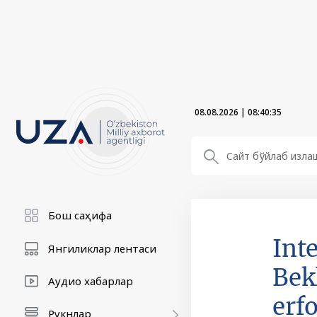
08.08.2026
|
08:40:36
Бош саҳифа
Int
Янгиликлар лентаси
Bek
Аудио хабарлар
erf
Рукнлар