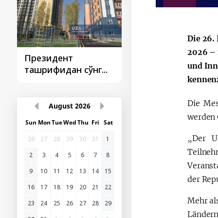
Die 26.
2026 – 
Президент
Президент
und Inn
ташрифидан сўнг...
ташрифлари
kennenz
Die Mes
August
2026
werden 
Sun
Mon
Tue
Wed
Thu
Fri
Sat
„Der U
26
27
28
29
30
31
1
Teilneh
2
3
4
5
6
7
8
Veransta
9
10
11
12
13
14
15
der Rep
16
17
18
19
20
21
22
Mehr al
23
24
25
26
27
28
29
Ländern