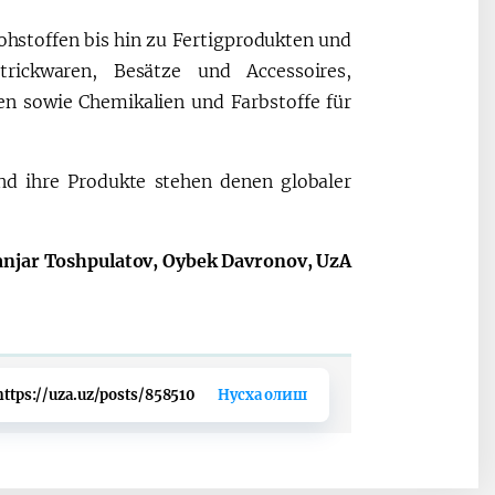
ohstoffen bis hin zu Fertigprodukten und
trickwaren, Besätze und Accessoires,
en sowie Chemikalien und Farbstoffe für
d ihre Produkte stehen denen globaler
anjar Toshpulatov, Oybek Davronov, UzA
https://uza.uz/posts/858510
Нусха олиш