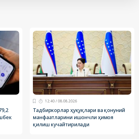
12:40 / 08.08.2026
79,2
Тадбиркорлар ҳуқуқлари ва қонуний
эшбек
манфаатларини ишончли ҳимоя
қилиш кучайтирилади