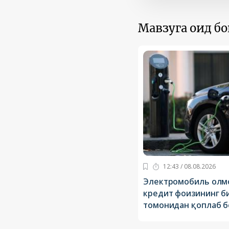
Мавзуга оид б
12:43 / 08.08.2026
Электромобиль олмо
кредит фоизининг б
томонидан қоплаб 