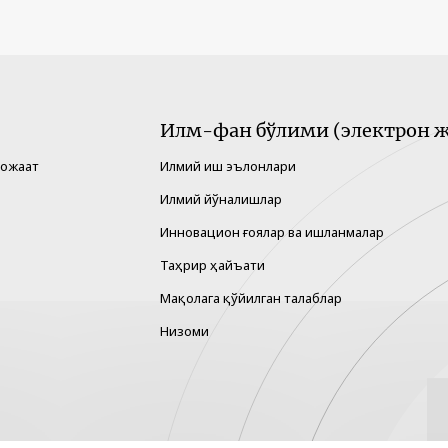
Илм-фан бўлими (электрон ж
рожаат
Илмий иш эълонлари
Илмий йўналишлар
Инновацион ғоялар ва ишланмалар
Таҳрир ҳайъати
Мақолага қўйилган талаблар
Низоми