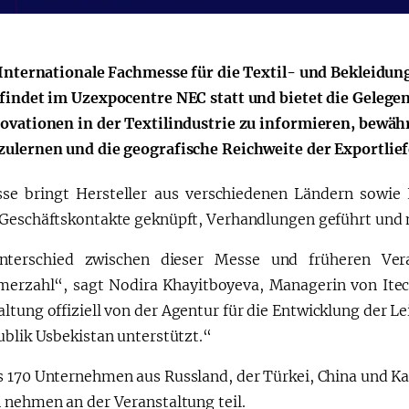
 Internationale Fachmesse für die Textil- und Bekleidun
findet im Uzexpocentre NEC statt und bietet die Gelege
Қарор ва ижро
“Ўзбекистон – 
ovationen in der Textilindustrie zu informieren, bewähr
стратегияси
ulernen und die geografische Reichweite der Exportlie
se bringt Hersteller aus verschiedenen Ländern sowie
Geschäftskontakte geknüpft, Verhandlungen geführt und n
nterschied zwischen dieser Messe und früheren Vera
merzahl“, sagt Nodira Khayitboyeva, Managerin von Itec
ltung offiziell von der Agentur für die Entwicklung der L
ublik Usbekistan unterstützt.“
s 170 Unternehmen aus Russland, der Türkei, China und Ka
 nehmen an der Veranstaltung teil.