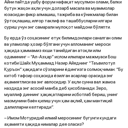
Айни пайтда ушбу форум нафақат мусулмон олами, балки
бутун жаҳон аҳли учун долзарб масала ва муаммолар
юзасидан фикр алмашиш, тажриба ва кўникмалар билан
ўртоқлашиш, илғор таклиф ва ташаббусларни илгари
суриш учун энг самарали мулоқот майдони бўляпти.
Бу ерда ўз соҳасининг етук билимдонлари саналган олим
ва уламолар ҳозир бўлгани учун алломанинг мероси
ҳақида ҳаммамиз яхши танийдиган атоқли илм
одамининг – “Ал-Азҳар” ислом илмлари мажмуаси Бош
котиби Шайх Муҳаммад Назир Айяднинг “Таъвилотул
Қуръон” ҳақидаги сўзларини ёдингизга солмоқчиман: “Бу
китоб тафсир соҳасида ёзилган асарлар орасида энг
аҳамиятлиси ва энг авлосидир. У аҳли сунна вал жамоа
наздида энг асосий манба деб ҳисобланади. Зеро,
муаллиф диннинг ҳақиқатларини исботлаб бериш, унинг
мазмунини баён қилиш учун ҳам ақлий, ҳам мантиқий
далилларни келтиради”.
– Имом Мотуридий илмий меросининг бугунги кундаги
аҳамияти ҳақида нималар дея оласиз?