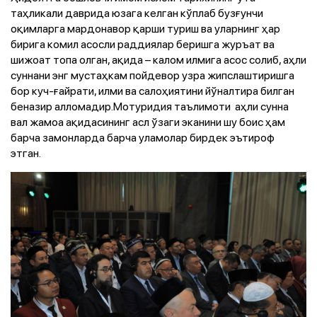
таҳликали даврида юзага келган кўплаб бузғунчи
оқимларга мардонавор қарши туриш ва уларнинг ҳар
бирига комил асосли раддиялар беришга журъат ва
шижоат топа олган, ақида – калом илмига асос солиб, аҳли
суннани энг мустаҳкам пойдевор узра жипслаштиришга
бор куч-ғайрати, илми ва салоҳиятини йўналтира билган
беназир алломадир.Мотуридия таълимоти аҳли сунна
вал жамоа ақидасининг асл ўзаги эканини шу боис ҳам
барча замонларда барча уламолар бирдек эътироф
этган.