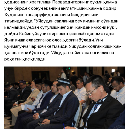
ҳодисанинг яратилиши Парвардигорнинг ҳукми ҳамма
учун бирдек қонун эканини англатишини, ҳамма Қодир
Худонинг тасарруфида эканини билдиришини
таъкидлайди. “Уйқудан сақланиш ҳеч кимнинг қўлидан
келмайди, ундан қутулишнинг ҳеч қандай имкони йўқ”,
дейди. Кейин уйқуни оғир юкка қиёслаб давом этади.
Яъни киши елкасига юк олса, ҳорғин бўлади. Уни
қўймагунча чарчоғи кетмайди. Уйқудан қолган киши ҳам
ҳаловатини йўқотади. Уйқудан кейин эса енгиллик ва
роҳатни ҳис қилади.