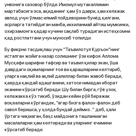
унвонига сазовор бўлди. Имомул мутакаллимин
мартабасига эса, ақиданинг ҳам ўз даври, ҳам келажак
авлод учун ўлмас илмий пойдеворини бунёд қилгани,
асрларга татийдиган манба, иккиланмай айтиш мумкинки,
охирзамонга қадар кучини сақлаб турадиган истеҳкомни
қад ростлатгани учун муносиб топилди.
Бу фикрни тасдиқлаш учун “Таъвилотул Қуръон”нинг
исталган жойига назар солишнинг ўзи кифоя. Аллома
Мусҳафи шарифни тафсир ва таъвил қилар экан, ўша
даврдаги оқимларнинг ғоя ва қарашларини келтириб,
уларга нақлий ва ақлий далиллар билан жавоб беради,
қаерда қандай адашганини, хатоси нимадан иборат
эканини кўрсатиб беради. Шу билан бирга, гўё узоқ
келажакка кўз тикиб, ўзидан кейин рўй беражак
воқеаларни кўргандек, “агар бизга фалон-фалон деб
савол беришса, у ҳолда бундай деймиз...” деб, ҳали
ўртага чиқмаган, баҳс майдонига ташланмаган
масалаларни ҳам келтиради ва уларнинг ечимини
кўрсатиб беради.