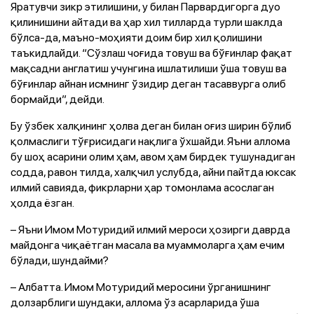
Яратувчи зикр этилишини, у билан Парвардигорга дуо
қилинишини айтади ва ҳар хил тилларда турли шаклда
бўлса-да, маъно-моҳияти доим бир хил қолишини
таъкидлайди. “Сўзлаш чоғида товуш ва бўғинлар фақат
мақсадни англатиш учунгина ишлатилиши ўша товуш ва
бўғинлар айнан исмнинг ўзидир деган тасаввурга олиб
бормайди”, дейди.
Бу ўзбек халқининг ҳолва деган билан оғиз ширин бўлиб
қолмаслиги тўғрисидаги нақлига ўхшайди. Яъни аллома
бу шоҳ асарини олим ҳам, авом ҳам бирдек тушунадиган
содда, равон тилда, халқчил услубда, айни пайтда юксак
илмий савияда, фикрларни ҳар томонлама асослаган
ҳолда ёзган.
– Яъни Имом Мотуридий илмий мероси ҳозирги даврда
майдонга чиқаётган масала ва муаммоларга ҳам ечим
бўлади, шундайми?
– Албатта. Имом Мотуридий меросини ўрганишнинг
долзарблиги шундаки, аллома ўз асарларида ўша