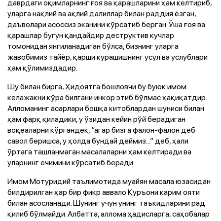
даврдаги оқимларнинг ғоя ва қарашларини ҳам келтириб,
уларга нақлий ва ақлий далиллар билан раддия ёзган,
даъволари асоссиз эканини кўрсатиб берган. Ўша ғоя ва
қарашлар бугун қандайдир деструктив кучлар
томонидан янгиланадиган бўлса, бизнинг уларга
жавобимиз тайёр, қарши курашишнинг усул ва услублари
ҳам қўлимиздадир.
Шу билан бирга, Ҳидоятга бошловчи бу буюк имом
келажакни кўра билгани инкор этиб бўлмас ҳақиқатдир.
Алломанинг асарлари бошқа китоблардан шуниси билан
ҳам фарқ қиладики, у ўзидан кейин рўй берадиган
воқеаларни кўргандек, “агар бизга фалон-фалон деб
савол беришса, у ҳолда бундай деймиз...” деб, ҳали
ўртага ташланмаган масалаларни ҳам келтиради ва
уларнинг ечимини кўрсатиб беради.
Имом Мотуридий таълимотида муайян масала юзасидан
билдирилган ҳар бир фикр аввало Қуръони карим ояти
билан асосланади. Шунинг учун унинг таъкидларини рад
қилиб бўлмайди. Албатта, аллома ҳадисларга, саҳобалар