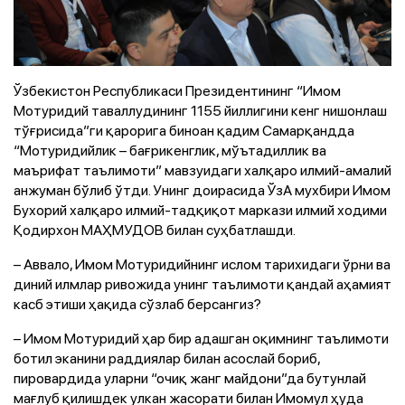
Ўзбекистон Республикаси Президентининг “Имом
Мотуридий таваллудининг 1155 йиллигини кенг нишонлаш
тўғрисида”ги қарорига биноан қадим Самарқандда
“Мотуридийлик – бағрикенглик, мўътадиллик ва
маърифат таълимоти” мавзуидаги халқаро илмий-амалий
анжуман бўлиб ўтди. Унинг доирасида ЎзА мухбири Имом
Бухорий халқаро илмий-тадқиқот маркази илмий ходими
Қодирхон МАҲМУДОВ билан суҳбатлашди.
– Аввало, Имом Мотуридийнинг ислом тарихидаги ўрни ва
диний илмлар ривожида унинг таълимоти қандай аҳамият
касб этиши ҳақида сўзлаб берсангиз?
– Имом Мотуридий ҳар бир адашган оқимнинг таълимоти
ботил эканини раддиялар билан асослай бориб,
пировардида уларни “очиқ жанг майдони”да бутунлай
мағлуб қилишдек улкан жасорати билан Имомул ҳуда