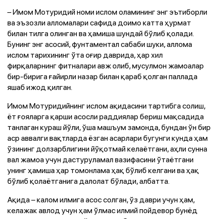
– Имом Мотуридий номи ислом оламининг энг эътиборли
ва эъзозли алломалари сафида доимо катта ҳурмат
билан тилга олинган ва ҳамиша шундай бўлиб қолади.
Бунинг энг асосий, фунтаментал сабаби шуки, аллома
ислом тарихининг ўта оғир даврида, ҳар хил
фирқаларнинг фитналари авж олиб, мусулмон жамоалар
бир-бирига ғайирли назар билан қараб қолган паллада
яшаб ижод қилган.
Имом Мотуридийнинг ислом ақидасини тартибга солиш,
ёт ғояларга қарши асосли раддиялар бериш мақсадида
танлаган кураш йўли, ўша машъум замонда, бундан ўн бир
аср аввалги вақтларда ёзган асарлари бугунги кунда ҳам
ўзининг долзарблигини йўқотмай келаётгани, аҳли сунна
вал жамоа учун дастуруламал вазифасини ўтаётгани
унинг ҳамиша ҳар томонлама ҳақ бўлиб келгани ва ҳақ
бўлиб қолаётганига далолат бўлади, албатта.
Ақида – калом илмига асос солган, ўз даври учун ҳам,
келажак авлод учун ҳам ўлмас илмий пойдевор бунёд