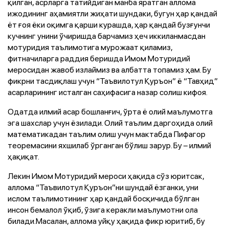
қилган, асрларга татийдиган манба яратган аллома
ижодининг аҳамиятли жиҳати шундаки, бугун ҳар қандай
ёт ғоя ёки оқимга қарши курашда, ҳар қандай бузғунчи
кучнинг унини ўчиришда барчамиз ҳеч иккиланмасдан
мотуридия таълимотига мурожаат қиламиз,
фитначиларга раддия беришда Имом Мотуридий
меросидан жавоб излаймиз ва албатта топамиз ҳам. Бу
фикрни тасдиқлаш учун “Таъвилотул Қуръон” ё “Тавҳид”
асарларининг исталган саҳифасига назар солиш кифоя.
Одатда илмий асар бошланғич, ўрта ё олий маълумотга
эга шахслар учун ёзилади. Олий таълим даргоҳида олий
математикадан таълим олиш учун мактабда Пифагор
теоремасини яхшилаб ўрганган бўлиш зарур. Бу – илмий
ҳақиқат.
Лекин Имом Мотуридий мероси ҳақида сўз юритсак,
аллома “Таъвилотул Қуръон”ни шундай ёзганки, уни
ислом таълимотининг ҳар қандай босқичида бўлган
инсон бемалол ўқиб, ўзига керакли маълумотни ола
билади.Масалан, аллома уйқу ҳақида фикр юритиб, бу