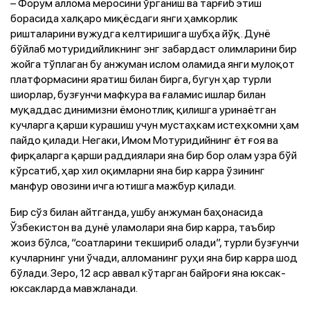
– Форум аллома меросини ўрганиш ва тарғиб этиш
борасида халқаро миқёсдаги янги ҳамкорлик
ришталарини вужудга келтиришига шубҳа йўқ. Дунё
бўйлаб мотуридийликнинг энг забардаст олимларини бир
жойга тўплаган бу анжуман ислом оламида янги мулоқот
платформасини яратиш билан бирга, бугун ҳар турли
шиорлар, бузғунчи мафкура ва ғаламис ишлар билан
муқаддас динимизни ёмонотлиқ қилишга уринаётган
кучларга қарши курашиш учун мустаҳкам истеҳкомни ҳам
пайдо қилади. Негаки, Имом Мотуридийнинг ёт ғоя ва
фирқаларга қарши раддиялари яна бир бор олам узра бўй
кўрсатиб, ҳар хил оқимларни яна бир карра ўзининг
манфур овозини ичга ютишга мажбур қилади.
Бир сўз билан айтганда, ушбу анжуман баҳонасида
Ўзбекистон ва дунё уламолари яна бир карра, таъбир
жоиз бўлса, “соатларини текшириб олади”, турли бузғунчи
кучларнинг уни ўчади, алломанинг руҳи яна бир карра шод
бўлади. Зеро, 12 аср аввал кўтарган байроғи яна юксак-
юксакларда мавжланади.