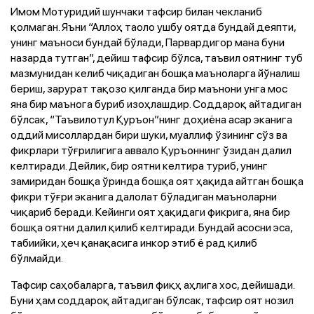
Имом Мотуридий шунчаки тафсир билан чекланиб
қолмаган. Яъни “Аллоҳ таоло ушбу оятда бундай деяпти,
унинг маъноси бундай бўлади, Парвардигор мана буни
назарда тутган”, дейиш тафсир бўлса, таъвил оятнинг туб
мазмунидан келиб чиқадиган бошқа маъноларга йўналиш
бериш, зарурат тақозо қилганда бир маънони унга мос
яна бир маънога буриб изоҳлашдир. Соддароқ айтадиган
бўлсак, “Таъвилотул Қуръон”нинг доҳиёна асар эканига
оддий мисоллардан бири шуки, муаллиф ўзининг сўз ва
фикрлари тўғрилигига аввало Қуръоннинг ўзидан далил
келтиради. Дейлик, бир оятни келтира туриб, унинг
замиридан бошқа ўринда бошқа оят ҳақида айтган бошқа
фикри тўғри эканига далолат бўладиган маъноларни
чиқариб беради. Кейинги оят ҳақидаги фикрига, яна бир
бошқа оятни далил қилиб келтиради. Бундай асосни эса,
табиийки, ҳеч қанақасига инкор этиб ё рад қилиб
бўлмайди.
Тафсир саҳобаларга, таъвил фиқҳ аҳлига хос, дейишади.
Буни ҳам соддароқ айтадиган бўлсак, тафсир оят нозил