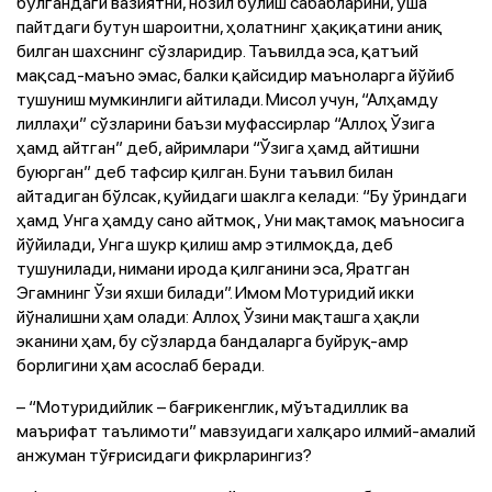
бўлгандаги вазиятни, нозил бўлиш сабабларини, ўша
пайтдаги бутун шароитни, ҳолатнинг ҳақиқатини аниқ
билган шахснинг сўзларидир. Таъвилда эса, қатъий
мақсад-маъно эмас, балки қайсидир маъноларга йўйиб
тушуниш мумкинлиги айтилади. Мисол учун, “Алҳамду
лиллаҳи” сўзларини баъзи муфассирлар “Аллоҳ Ўзига
ҳамд айтган” деб, айримлари “Ўзига ҳамд айтишни
буюрган” деб тафсир қилган. Буни таъвил билан
айтадиган бўлсак, қуйидаги шаклга келади: “Бу ўриндаги
ҳамд Унга ҳамду сано айтмоқ, Уни мақтамоқ маъносига
йўйилади, Унга шукр қилиш амр этилмоқда, деб
тушунилади, нимани ирода қилганини эса, Яратган
Эгамнинг Ўзи яхши билади”. Имом Мотуридий икки
йўналишни ҳам олади: Аллоҳ Ўзини мақташга ҳақли
эканини ҳам, бу сўзларда бандаларга буйруқ-амр
борлигини ҳам асослаб беради.
– “Мотуридийлик – бағрикенглик, мўътадиллик ва
маърифат таълимоти” мавзуидаги халқаро илмий-амалий
анжуман тўғрисидаги фикрларингиз?