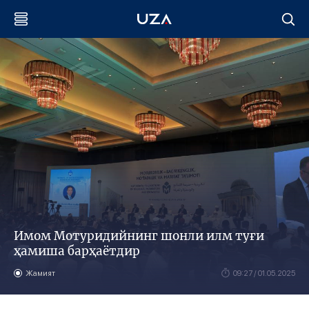
Имом Мотуридийнинг шонли илм туғи
ҳамиша барҳаётдир
Жамият
09:27 / 01.05.2025