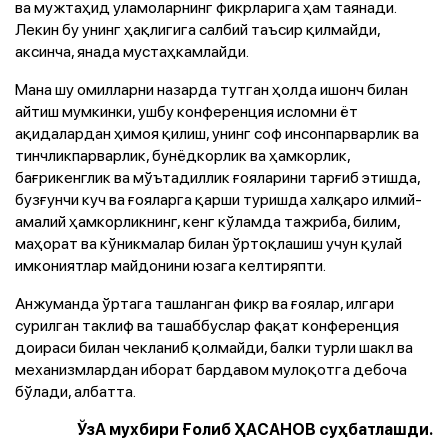
ва мужтаҳид уламоларнинг фикрларига ҳам таянади.
Лекин бу унинг ҳақлигига салбий таъсир қилмайди,
аксинча, янада мустаҳкамлайди.
Мана шу омилларни назарда тутган ҳолда ишонч билан
айтиш мумкинки, ушбу конференция исломни ёт
ақидалардан ҳимоя қилиш, унинг соф инсонпарварлик ва
тинчликпарварлик, бунёдкорлик ва ҳамкорлик,
бағрикенглик ва мўътадиллик ғояларини тарғиб этишда,
бузғунчи куч ва ғояларга қарши туришда халқаро илмий-
амалий ҳамкорликнинг, кенг кўламда тажриба, билим,
маҳорат ва кўникмалар билан ўртоқлашиш учун қулай
имкониятлар майдонини юзага келтиряпти.
Анжуманда ўртага ташланган фикр ва ғоялар, илгари
сурилган таклиф ва ташаббуслар фақат конференция
доираси билан чекланиб қолмайди, балки турли шакл ва
механизмлардан иборат бардавом мулоқотга дебоча
бўлади, албатта.
ЎзА мухбири Ғолиб ҲАСАНОВ суҳбатлашди.