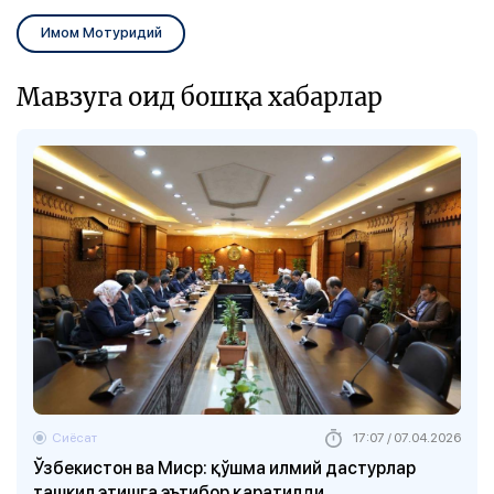
Имом Мотуридий
Мавзуга оид бошқа хабарлар
Сиёсат
17:07 / 07.04.2026
Ўзбекистон ва Миср: қўшма илмий дастурлар
ташкил этишга эътибор қаратилди