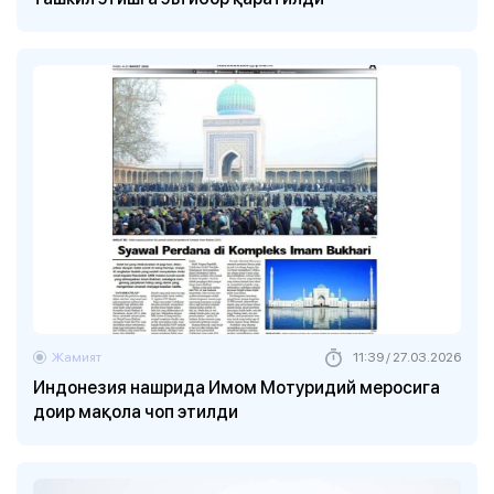
Жамият
11:39 / 27.03.2026
Индонезия нашрида Имом Мотуридий меросига
доир мақола чоп этилди