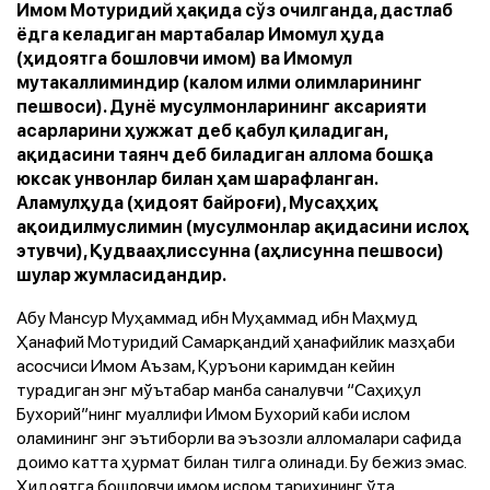
Имом Мотуридий ҳақида сўз очилганда, дастлаб
ёдга келадиган мартабалар Имомул ҳуда
(ҳидоятга бошловчи имом) ва Имомул
мутакаллиминдир (калом илми олимларининг
пешвоси). Дунё мусулмонларининг аксарияти
асарларини ҳужжат деб қабул қиладиган,
ақидасини таянч деб биладиган аллома бошқа
юксак унвонлар билан ҳам шарафланган.
Аламулҳуда (ҳидоят байроғи), Мусаҳҳиҳ
ақоидилмуслимин (мусулмонлар ақидасини ислоҳ
этувчи), Қудвааҳлиссунна (аҳлисунна пешвоси)
шулар жумласидандир.
Абу Мансур Муҳаммад ибн Муҳаммад ибн Маҳмуд
Ҳанафий Мотуридий Самарқандий ҳанафийлик мазҳаби
асосчиси Имом Аъзам, Қуръони каримдан кейин
турадиган энг мўътабар манба саналувчи “Саҳиҳул
Бухорий”нинг муаллифи Имом Бухорий каби ислом
оламининг энг эътиборли ва эъзозли алломалари сафида
доимо катта ҳурмат билан тилга олинади. Бу бежиз эмас.
Ҳидоятга бошловчи имом ислом тарихининг ўта