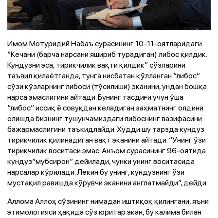
Имом Мотуридий Набаъ сурасининг 10-11-оятларидаги
“Кечани (барча нарсани яшириб турадиган) либос қилдик.
Кундузни эса, тирикчилик вақти қилдик” сўзларини
таъвил қилаётганда, тунга нисбатан қўлланган “либос”
сўзи кўзларнинг либоси (тўсилиши) эканини, ундан бошқа
нарса эмаслигини айтади. Бунинг тасдиғи учун ўша
“либос” иссиқ ё совуқдан келадиган заҳматнинг олдини
олишда бизнинг тушунчамиздаги либоснинг вазифасини
бажармаслигини таъкидлайди. Худди шу тарзда кундуз
тирикчилик қилинадиган вақт эканини айтади. “Унинг ўзи
тирикчилик воситаси эмас. Анъом сурасининг 96-оятида
кундуз“мубсирон” дейилади, чунки унинг воситасида
нарсалар кўрилади. Лекин бу унинг, кундузнинг ўзи
мустақил равишда кўрувчи эканини англатмайди”, дейди.
Аллома Аллоҳ сўзининг нимадан иштиқоқ қилингани, яъни
этимологияси ҳақида сўз юритар экан, бу калима билан