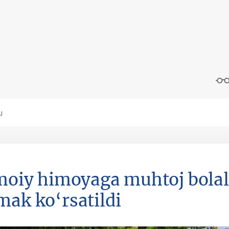
imoiy himoyaga muhtoj bola
mak ko‘rsatildi