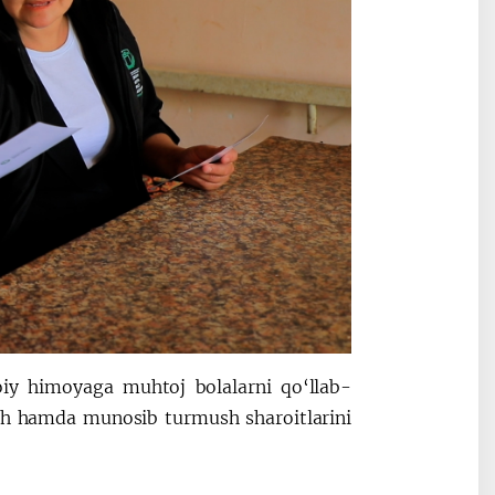
oiy himoyaga muhtoj bolalarni qo‘llab-
sh hamda munosib turmush sharoitlarini