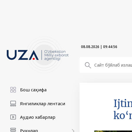
08.08.2026
|
09:44:58
Бош саҳифа
Ijt
Янгиликлар лентаси
ko‘
Аудио хабарлар
Рукнлар