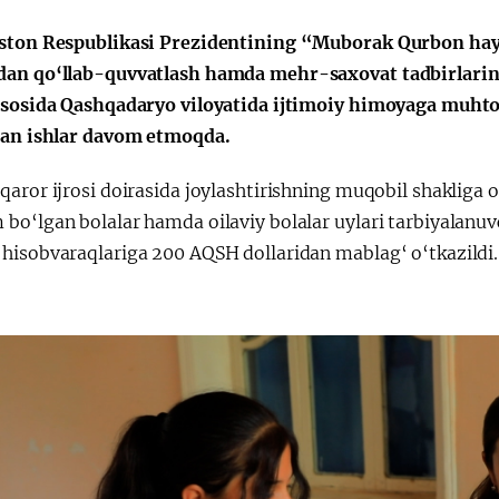
ston Respublikasi Prezidentining “Muborak Qurbon hayi
an qo‘llab-quvvatlash hamda mehr-saxovat tadbirlarini 
asosida Qashqadaryo viloyatida ijtimoiy himoyaga muhtoj
Қарор ва ижро
“Ўзбекистон – 
gan ishlar davom etmoqda.
стратегияси
qaror ijrosi doirasida joylashtirishning muqobil shakliga
bo‘lgan bolalar hamda oilaviy bolalar uylari tarbiyalanuv
hisobvaraqlariga 200 AQSH dollaridan mablag‘ o‘tkazildi.