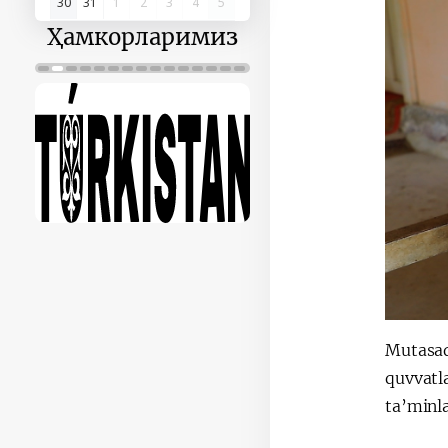
30
31
1
2
3
4
5
Ҳамкорларимиз
Mutasad
quvvatl
ta’minla