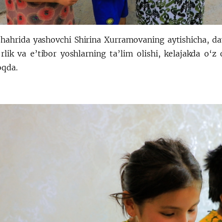
shahrida yashovchi Shirina Xurramovaning aytishicha, d
rlik va e’tibor yoshlarning ta’lim olishi, kelajakda o‘z
qda.