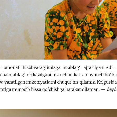
l omonat hisobvarag‘imizga mablag‘ ajratilgan edi.
cha mablag‘ o‘tkazilgani biz uchun katta quvonch bo‘ldi
 va yaratilgan imkoniyatlarni chuqur his qilamiz. Kelgusi
yotiga munosib hissa qo‘shishga harakat qilaman, — deydi