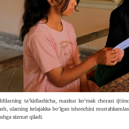
dilarning ta’kidlashicha, mazkur ko‘mak chorasi ijtim
ash, ularning kelajakka bo‘lgan ishonchini mustahkamla
shga xizmat qiladi.