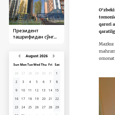
O‘zbeki
tomonid
qarori 
Президент
Президент
qaratil
ташрифидан сўнг...
ташрифлари
Mazkur 
mahrum 
August
2026
omonat 
Sun
Mon
Tue
Wed
Thu
Fri
Sat
26
27
28
29
30
31
1
2
3
4
5
6
7
8
9
10
11
12
13
14
15
16
17
18
19
20
21
22
23
24
25
26
27
28
29