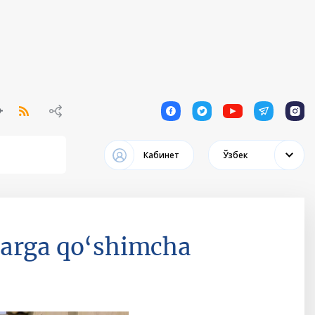
1
1
1
1
1
Кабинет
Ўзбек
larga qo‘shimcha