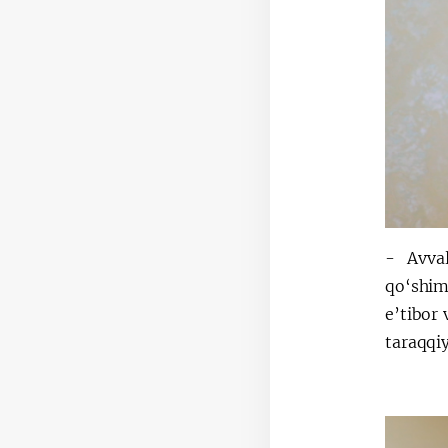
- Avva
qo‘shim
e’tibor
taraqqi