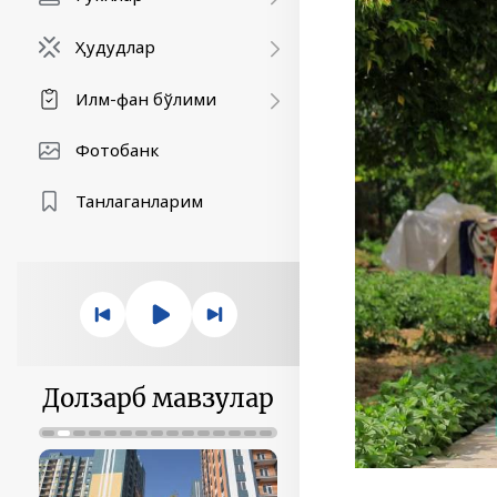
Ҳудудлар
Илм-фан бўлими
Фотобанк
Танлаганларим
Долзарб мавзулар