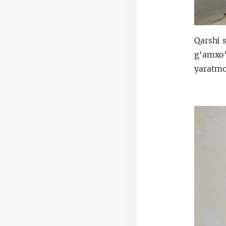
Qarshi 
g‘amxo‘
yaratmo