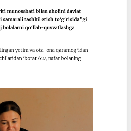
ti munosabati bilan aholini davlat
samarali tashkil etish to‘g‘risida”gi
 bolalarni qo‘llab-quvvatlashga
2030”
Президент Шавкат
2026 йил –
Мирзиёев
Маҳаллани
раислигида
ривожланти
 olingan yetim va ota-ona qaramog‘idan
ўтказилган
жамиятни
chilaridan iborat 624 nafar bolaning
видеоселектор
юксалтириш
йиғилишлари