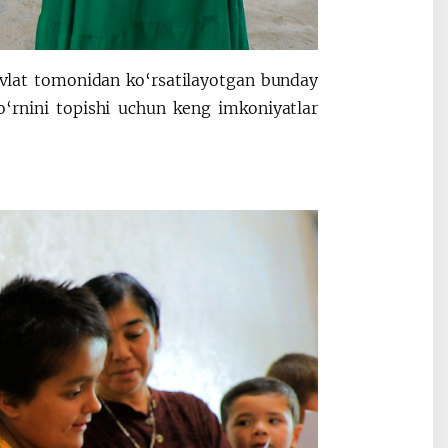
avlat tomonidan ko‘rsatilayotgan bunday
 o‘rnini topishi uchun keng imkoniyatlar