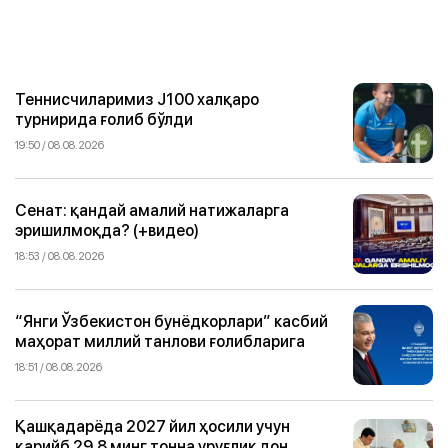
Теннисчиларимиз J100 халқаро
турнирида ғолиб бўлди
19:50 / 08.08.2026
Сенат: қандай амалий натижаларга
эришилмоқда? (+видео)
18:53 / 08.08.2026
“Янги Ўзбекистон бунёдкорлари” касбий
маҳорат миллий танлови ғолибларига
18:51 / 08.08.2026
Қашқадарёда 2027 йил ҳосили учун
қарийб 29,8 минг тонна уруғлик дон