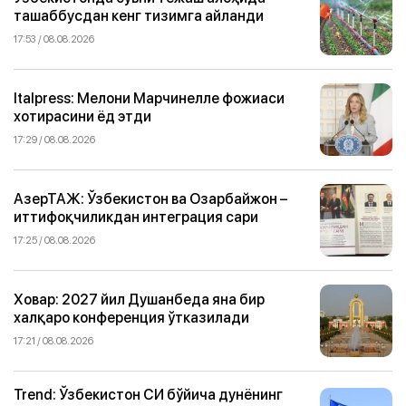
ташаббусдан кенг тизимга айланди
17:53 / 08.08.2026
Italpress: Мелони Марчинелле фожиаси
хотирасини ёд этди
17:29 / 08.08.2026
АзерТАЖ: Ўзбекистон ва Озарбайжон –
иттифоқчиликдан интеграция сари
17:25 / 08.08.2026
Ховар: 2027 йил Душанбеда яна бир
халқаро конференция ўтказилади
17:21 / 08.08.2026
Trend: Ўзбекистон СИ бўйича дунёнинг