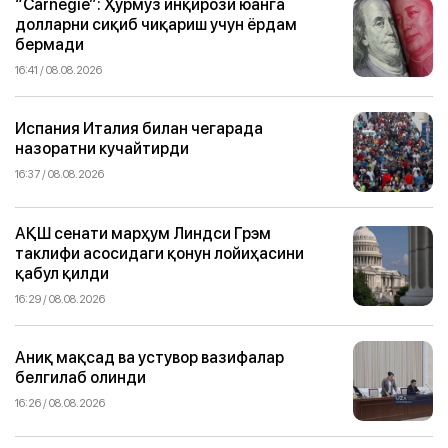
“Carnegie”: Ҳурмуз инқирози юанга
долларни сиқиб чиқариш учун ёрдам
бермади
16:41 / 08.08.2026
Испания Италия билан чегарада
назоратни кучайтирди
16:37 / 08.08.2026
АҚШ сенати марҳум Линдси Грэм
таклифи асосидаги қонун лойиҳасини
қабул қилди
16:29 / 08.08.2026
Аниқ мақсад ва устувор вазифалар
белгилаб олинди
16:26 / 08.08.2026