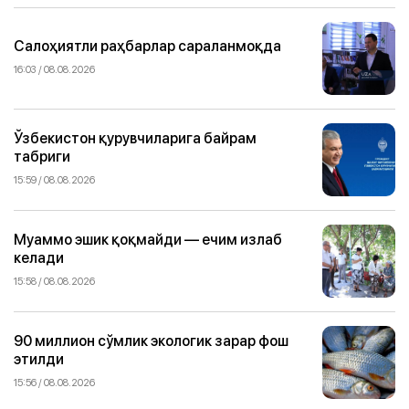
Салоҳиятли раҳбарлар сараланмоқда
16:03 / 08.08.2026
Ўзбекистон қурувчиларига байрам
табриги
15:59 / 08.08.2026
Муаммо эшик қоқмайди — ечим излаб
келади
15:58 / 08.08.2026
90 миллион сўмлик экологик зарар фош
этилди
15:56 / 08.08.2026