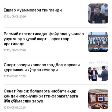
Ёшлар муаммолари тингланди
16:12 / 08.08.2026
Расмий статистикадан фойдаланувчилар
учун янада қулай шарт-шароитлар
яратилади
16:12 / 08.08.2026
Спорт вазири халқаро гандбол маркази
қурилишини кўздан кечирди
16:10 / 08.08.2026
Сенат Раиси: болаларга нисбатан ҳар
қандай ноқонуний хатти-ҳаракатларга
йўл қўймаслик зарур
16:10 / 08.08.2026