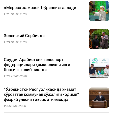
«Мерос» жамоаси 1-ўринни эгаллади
16:25 / 08.08.2026
Зеленский Сербияда
16:24 / 08.08.2026
Саудия Арабистони велоспорт
федерациялари ҳамкорликни янги
босқичга олиб чиқади
16:22 / 08.08.2026
“Ўзбекистон Республикасида хизмат
кўрсатган коммунал хўжалиги ходими”
фахрий унвони таъсис этилмоқда
16:19 / 08.08.2026