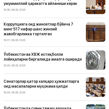
умуммиллий ҳаракатга айланиши керак
18:08 / 08.08.2026
Коррупцияга оид жиноятлар бўйича 7
минг 517 нафар шахс жиноий
жавобгарликка тортилган
18:07 / 08.08.2026
Ўзбекистон ва ХВЖ истиқболли
лойиҳаларни биргаликда амалга оширади
18:05 / 08.08.2026
Сенаторлар қатор халқаро ҳужжатларга
оид масалаларни муҳокама қилди
18:04 / 08.08.2026
Ўзбекистонда сувни тежаш алоҳида