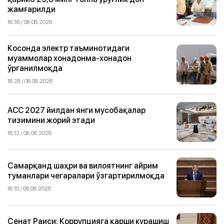
жамғарилди
18:36 / 08.08.2026
Косонда электр таъминотидаги
муаммолар хонадонма-хонадон
ўрганилмоқда
18:28 / 08.08.2026
ACC 2027 йилдан янги мусобақалар
тизимини жорий этади
18:12 / 08.08.2026
Самарқанд шаҳри ва вилоятнинг айрим
туманлари чегаралари ўзгартирилмоқда
18:10 / 08.08.2026
Сенат Раиси: Коррупцияга қарши курашиш