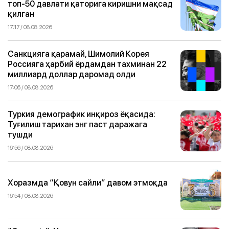
топ-50 давлати қаторига киришни мақсад
қилган
17:17 / 08.08.2026
Санкцияга қарамай, Шимолий Корея
Россияга ҳарбий ёрдамдан тахминан 22
миллиард доллар даромад олди
17:06 / 08.08.2026
Туркия демографик инқироз ёқасида:
Туғилиш тарихан энг паст даражага
тушди
16:56 / 08.08.2026
Хоразмда “Қовун сайли” давом этмоқда
16:54 / 08.08.2026