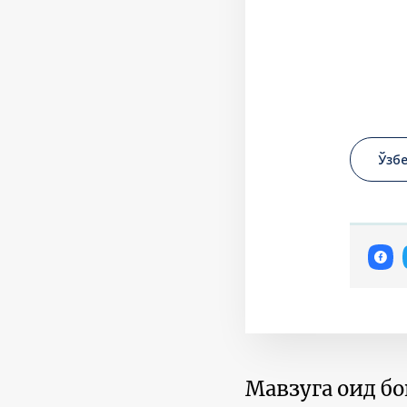
Ўзб
Мавзуга оид б