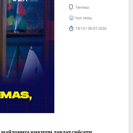
Танлаш
Чоп этиш
18:10 / 06.07.2026
м майдонига чиқиши давлат сиёсати