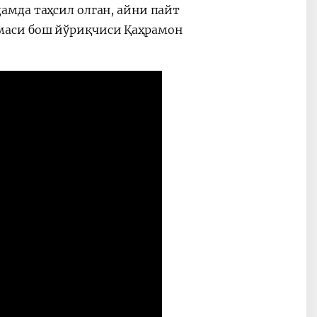
мда таҳсил олган, айни пайт
маси бош йўриқчиси Қаҳрамон