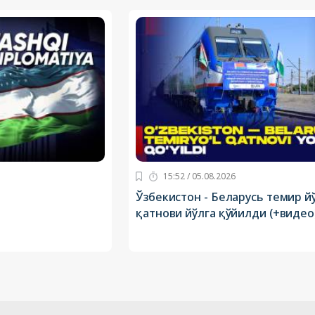
15:52 / 05.08.2026
Ўзбекистон - Беларусь темир й
қатнови йўлга қўйилди (+видео