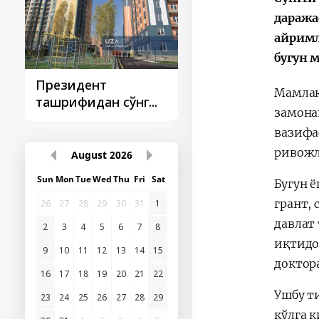
даража
айримл
бугун 
Президент
Президент
Мамлак
ташрифидан сўнг...
ташрифлари
замона
вазифа
ривожл
August
2026
Sun
Mon
Tue
Wed
Thu
Fri
Sat
Бугун 
грант,
26
27
28
29
30
31
1
давлат
2
3
4
5
6
7
8
иқтидо
9
10
11
12
13
14
15
доктор
16
17
18
19
20
21
22
Ушбу т
23
24
25
26
27
28
29
қўлга 