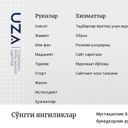
Рукнлар
Хизматлар
Сиёсат
Тадбирлар ёритиш учун му
Жамият
Обуна
Илм-фан
Резюме қолдириш
Маданият
Сайт харитаси
Туризм
Мурожаат йўллаш
Спорт
Сайтнинг эски талқини
Жаҳон
Иқтисодиёт
Ҳужжатлар
Технология
Сўнгги янгиликлар
Мустақиллик б
бунёдкорлик р