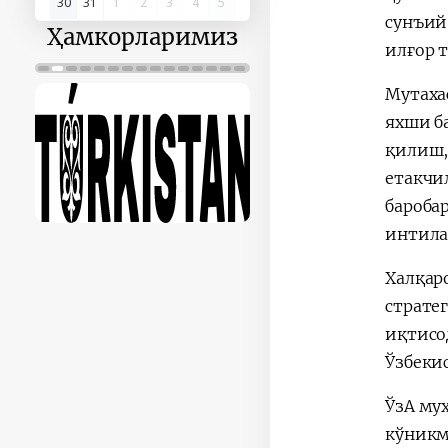
30
31
1
2
3
4
5
сунъий
Ҳамкорларимиз
илғор 
Мутаха
яхши б
қилиш,
етакчи
бароба
интила
Халқар
страте
иқтисо
Ўзбеки
ЎзА му
кўникм