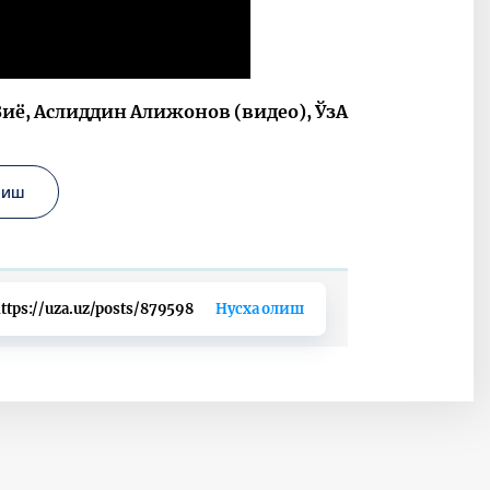
иё, Аслиддин Алижонов (видео), ЎзА
қиш
ttps://uza.uz/posts/879598
Нусха олиш