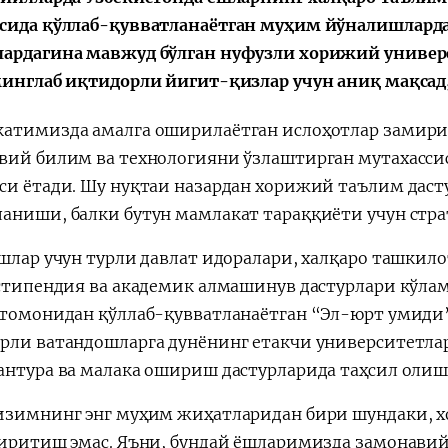
сида қўллаб-қувватланаётган муҳим йўналишларда
ардагина мавжуд бўлган нуфузли хорижий универ
минглаб иқтидорли йигит-қизлар учун аниқ мақсад,
Қарор ва ижро
“Ўзбекистон – 
атимизда амалга оширилаётган ислоҳотлар замирид
стратегияси
вий билим ва технологияни ўзлаштирган мутахасс
си ётади. Шу нуқтаи назардан хорижий таълим дас
аниши, балки бутун мамлакат тараққиёти учун страт
ёшлар учун турли давлат идоралари, халқаро ташкил
 стипендия ва академик алмашинув дастурлари кўлам
 томонидан қўллаб-қувватланаётган “Эл-юрт умид
рли ватандошларга дунёнинг етакчи университетлар
антура ва малака ошириш дастурларида таҳсил олиш
изимнинг энг муҳим жиҳатларидан бири шундаки, 
киритиш эмас. Яъни, бундай ёшларимизда замонавий