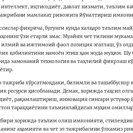
 интеллект, иқтисодиёт, давлат хизмати, таълим к
тажрибани мамлакат ривожига йўналтириш имкони 
ссислар фикрича, бугунги кунда халқаро таълим ма
аҳонинг ўзи етарли эмас. Муайян чет тилини мукам
 илмий ва ижтимоий фаол позиция эгаллаш, ўз олд
лик қобилиятини намоён этиш ҳам жуда муҳим. Шу 
рида замонавий технология ва таҳлилий фикрлаш 
ётир.
о тажриба кўрсатмоқдаки, билимли ва ташаббускор 
гик ресурси ҳисобланади. Демак, хорижда таҳсил олг
диёт, рақамлаштириш, инновация сингари устувор
стон тараққиётини таъминлайдиган муҳим омиллар
хбири хорижда таълим олиш имконияти, стипендия 
анинг аҳамияти ва чет эл тажрибасини ўлкамиз р