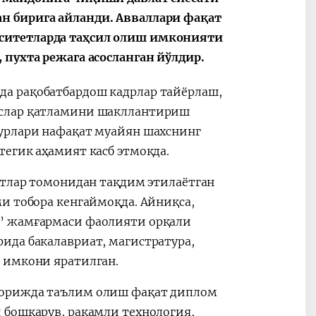
н бирига айланди. Авваллари фақат
ситетларда таҳсил олиш имконияти
 пухта режага асосланган йўлдир.
2030”
Президент Шавкат
2026 йил –
а рақобатбардош кадрлар тайёрлаш,
Мирзиёев
Маҳаллани
ислар қатламини шакллантириш
раислигида
ривожланти
турлари нафақат муайян шахснинг
ўтказилган
жамиятни
видеоселектор
юксалтириш
егик аҳамият касб этмоқда.
йиғилишлари
отлар томонидан тақдим этилаётган
и тобора кенгаймоқда. Айниқса,
и” жамғармаси фаолияти орқали
ида бакалавриат, магистратура,
 имкони яратилган.
хорижда таълим олиш фақат диплом
 бошқарув, рақамли технология,