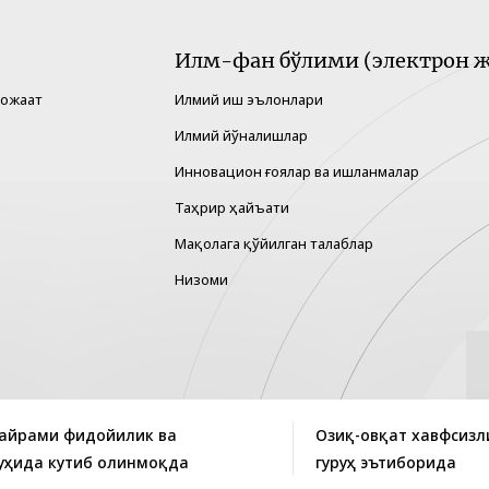
Илм-фан бўлими (электрон ж
рожаат
Илмий иш эълонлари
Илмий йўналишлар
Инновацион ғоялар ва ишланмалар
Таҳрир ҳайъати
Мақолага қўйилган талаблар
Низоми
айрами фидойилик ва
Озиқ-овқат хавфсизл
уҳида кутиб олинмоқда
гуруҳ эътиборида