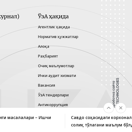
урнал)
ЎзА ҳақида
Агентлик ҳақида
Норматив ҳужжатлар
Алоқа
Раҳбарият
Очиқ маълумотлар
Ички аудит хизмати
Вакансия
ЎзА тендерлари
Антикоррупция
Гендер тенглик
иги масалалари – Ишчи
Савдо соҳасидаги корхонал
Хавфларни бошқариш
солиқ тўлагани маълум бўл