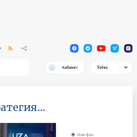
1
1
1
1
1
Кабинет
Ўзбек
ратегия…
Илм-фан