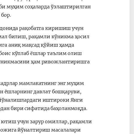
аби муҳим соҳаларда ўзлаштирилган
бор.
йдонида рақобатга киришиш учун
мал билиш, рақамли кўникма ҳосил
ига аниқ мақсад қўйиш ҳамда
боис кўплаб ёшлар таълим олиш
кўникмасини ҳам ривожлантиришга
кадрлар мамлакатнинг энг муҳим
ан ёшларнинг давлат бошқаруви,
 йўналишлардаги иштироки Янги
дан бири сифатида баҳоланмоқда.
ютиш учун зарур омиллар, рақамли
ивожига йўналтириш масалалари