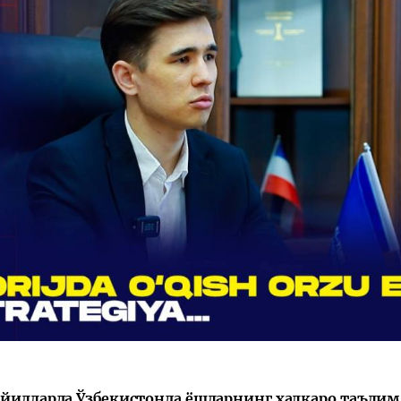
 йилларда Ўзбекистонда ёшларнинг халқаро таъли