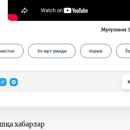
Мусулмон З
екистон
Эл-юрт умиди
Хориж
Ў
h
ошқа хабарлар