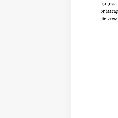
ҳақида
жамғар
Бектем