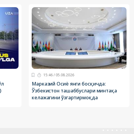
15:46 / 05.08.2026
ўл
Марказий Осиё янги босқичда:
)
Ўзбекистон ташаббуслари минтақа
келажагини ўзгартирмоқда