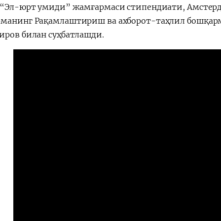
 “Эл-юрт умиди” жамғармаси стипендиати, Амстерда
манинг Рақамлаштириш ва ахборот-таҳлил бошқар
иров билан суҳбатлашди.