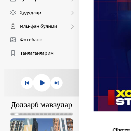
Ҳудудлар
Илм-фан бўлими
Фотобанк
Танлаганларим
Долзарб мавзулар
Сўнгги