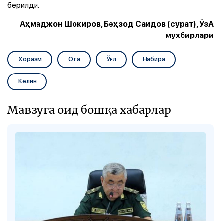
берилди.
Аҳмаджон Шокиров, Беҳзод Саидов (сурат), ЎзА
мухбирлари
Хоразм
Ота
Ўғл
Набира
Келин
Мавзуга оид бошқа хабарлар