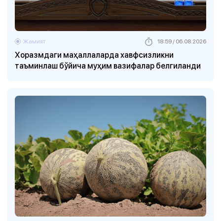
Жамият
18:59 / 06.08.2026
Хоразмдаги маҳаллаларда хавфсизликни
таъминлаш бўйича муҳим вазифалар белгиланди