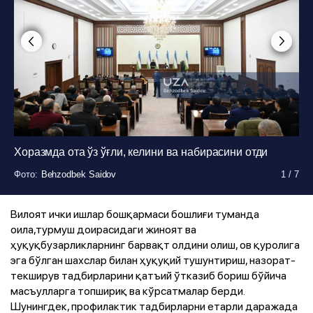
Фото
:
Behzodbek Saidov
1
/
7
Хоразмда ота ўз ўғли, келини ва набирасини отди
Фото
Фото
Фото
Фото
Фото
Фото
:
:
:
:
:
:
Behzodbek Saidov
Behzodbek Saidov
Behzodbek Saidov
Behzodbek Saidov
Behzodbek Saidov
Behzodbek Saidov
1
1
1
1
1
1
/
/
/
/
/
/
7
7
7
7
7
7
Вилоят ички ишлар бошқармаси бошлиғи туманда
оила,турмуш доирасидаги жиноят ва
ҳуқуқбузарликларнинг барвақт олдини олиш, ов қуролига
эга бўлган шахслар билан ҳуқуқий тушунтириш, назорат-
текширув тадбирларини қатъий ўтказиб бориш бўйича
масъулларга топшириқ ва кўрсатмалар берди.
Шунингдек, профилактик тадбирларни етарли даражада