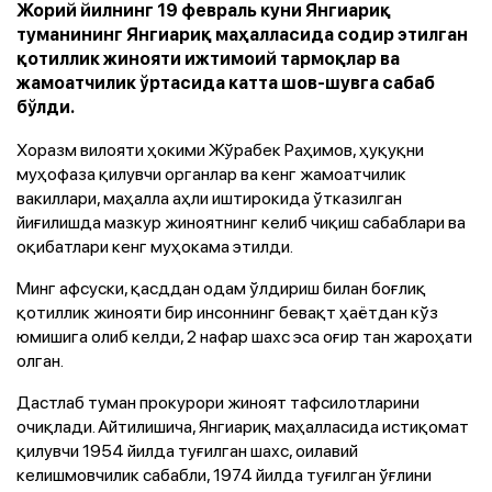
Жорий йилнинг 19 февраль куни Янгиариқ
туманининг Янгиариқ маҳалласида содир этилган
қотиллик жинояти ижтимоий тармоқлар ва
жамоатчилик ўртасида катта шов-шувга сабаб
бўлди.
Хоразм вилояти ҳокими Жўрабек Раҳимов, ҳуқуқни
муҳофаза қилувчи органлар ва кенг жамоатчилик
вакиллари, маҳалла аҳли иштирокида ўтказилган
йиғилишда мазкур жиноятнинг келиб чиқиш сабаблари ва
оқибатлари кенг муҳокама этилди.
Минг афсуски, қасддан одам ўлдириш билан боғлиқ
қотиллик жинояти бир инсоннинг бевақт ҳаётдан кўз
юмишига олиб келди, 2 нафар шахс эса оғир тан жароҳати
олган.
Дастлаб туман прокурори жиноят тафсилотларини
очиқлади. Айтилишича, Янгиариқ маҳалласида истиқомат
қилувчи 1954 йилда туғилган шахс, оилавий
келишмовчилик сабабли, 1974 йилда туғилган ўғлини