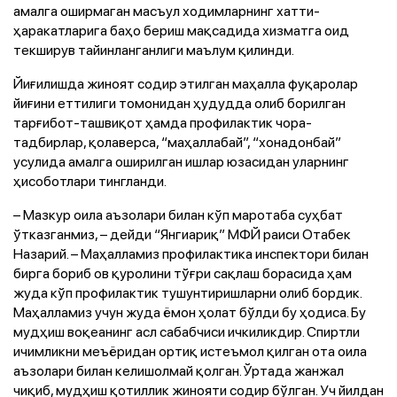
амалга оширмаган масъул ходимларнинг хатти-
ҳаракатларига баҳо бериш мақсадида хизматга оид
текширув тайинланганлиги маълум қилинди.
Йиғилишда жиноят содир этилган маҳалла фуқаролар
йиғини еттилиги томонидан ҳудудда олиб борилган
тарғибот-ташвиқот ҳамда профилактик чора-
тадбирлар, қолаверса, “маҳаллабай”, “хонадонбай”
усулида амалга оширилган ишлар юзасидан уларнинг
ҳисоботлари тингланди.
– Мазкур оила аъзолари билан кўп маротаба суҳбат
ўтказганмиз, – дейди “Янгиариқ” МФЙ раиси Отабек
Назарий. – Маҳалламиз профилактика инспектори билан
бирга бориб ов қуролини тўғри сақлаш борасида ҳам
жуда кўп профилактик тушунтиришларни олиб бордик.
Маҳалламиз учун жуда ёмон ҳолат бўлди бу ҳодиса. Бу
мудҳиш воқеанинг асл сабабчиси ичкиликдир. Спиртли
ичимликни меъёридан ортиқ истеъмол қилган ота оила
аъзолари билан келишолмай қолган. Ўртада жанжал
чиқиб, мудҳиш қотиллик жинояти содир бўлган. Уч йилдан