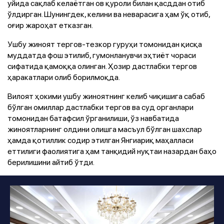
уйида сақлаб келаётган ов қуроли билан қасддан отиб
ўлдирган. Шунингдек, келини ва неварасига ҳам ўқ отиб,
оғир жароҳат етказган.
Ушбу жиноят тергов-тезкор гуруҳи томонидан қисқа
муддатда фош этилиб, гумонланувчи эҳтиёт чораси
сифатида қамоққа олинган. Ҳозир дастлабки тергов
ҳаракатлари олиб борилмоқда.
Вилоят ҳокими ушбу жиноятнинг келиб чиқишига сабаб
бўлган омиллар дастлабки тергов ва суд органлари
томонидан батафсил ўрганилиши, ўз навбатида
жиноятларнинг олдини олишга масъул бўлган шахслар
ҳамда қотиллик содир этилган Янгиариқ маҳалласи
еттилиги фаолиятига ҳам танқидий нуқтаи назардан баҳо
берилишини айтиб ўтди.