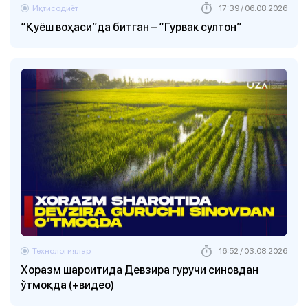
Иқтисодиёт
17:39 / 06.08.2026
“Қуёш воҳаси”да битган – “Гурвак султон”
Технологиялар
16:52 / 03.08.2026
Хоразм шароитида Девзира гуручи синовдан
ўтмоқда (+видео)