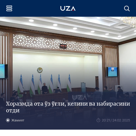
Хоразмда ота ўз ўғли, келини ва набирасини
отди
Жамият
20:21 / 24.02.2025