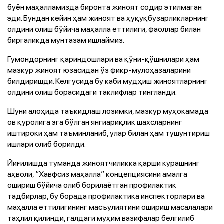
буён маҳалламизда биронта жиноят содир этилмаган
эди. Бундан кейин ҳам жиноят ва ҳуқуқбузарликларнинг
олдини олиш бўйича маҳалла еттилиги, фаоллар билан
биргаликда мунтазам ишлаймиз.
Гумондорнинг қариндошлари ва қўни-қўшнилари ҳам
мазкур жиноят юзасидан ўз фикр-мулоҳазаларини
билдиришди. Келгусида бу каби мудҳиш жиноятларнинг
олдини олиш борасидаги таклифлар тингланди.
Шуни алоҳида таъкидлаш лозимки, мазкур муҳокамада
ов қуролига эга бўлган янгиариқлик шахсларнинг
иштироки ҳам таъминланиб, улар билан ҳам тушунтириш
ишлари олиб борилди.
Йиғилишда туманда жиноятчиликка қарши курашнинг
аҳволи, “Хавфсиз маҳалла” концепциясини амалга
ошириш бўйича олиб борилаётган профилактик
тадбирлар, бу борада профилактика инспекторлари ва
маҳалла еттилигининг масъулиятини ошириш масалалари
таҳлил қилинди, галдаги муҳим вазифалар белгилиб