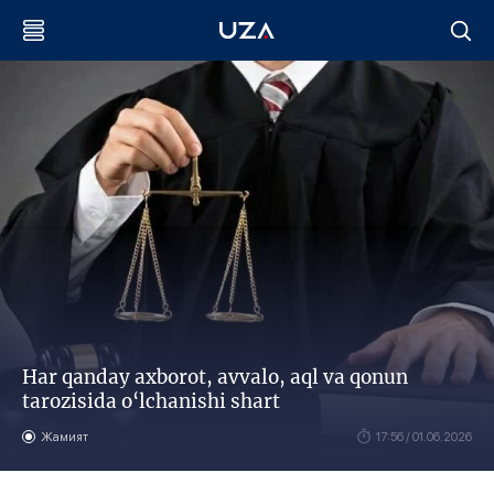
Har qanday axborot, avvalo, aql va qonun
tarozisida o‘lchanishi shart
Жамият
17:56 / 01.06.2026