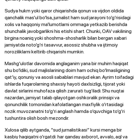
Sudya hukm yoki qaror chiqarishda qonun va vijdon oldida
qanchalik mas’ul bo‘lsa, jurnalist ham sud jarayoni to‘g‘risidagi
xolis va haqqoniy ma’lumotlarni ommaga yetkazib berishda
shunchalik javobgarlikni his etishi shart. Chunki, OAV vakilining
birgina noaniq yoki shoshma-shosharlik bilan bergan xabari
jamiyatda noto‘g‘ri tasavvur, asossiz shubha va ijtimoiy
noroziliklarni keltirib chiqarishi mumkin.
Mashg‘ulotlar davomida anglaganim yana bir muhim haqiqat
shu bo‘ldiki, sud majlislarining doim ham ochiq bo‘lmasligining
qat’iy, qonuniy va asosli sabablari mavjud ekan. Ayrim toifadagi
ishlarda fuqarolarning shaxsiy hayoti daxlsizligi, tijorat yoki
davlat sirlarini muhofaza qilish zarurati tug‘iladi. Shu nuqtai
nazardan, jamiyat talab qilayotgan oshkoralik prinsipi va
qonunchilik tomonidan kafolatlangan maxfiylik o‘rtasidagi
nozik muvozanatni to‘g‘ri anglash hamda o‘quvchiga to‘g‘ri
tushuntira olish bosh mezondir.
Xulosa qilib aytganda, “sud jurnalistikasi” kursi menga bir
kasbiy haqiqatni o‘rgatdi: har qanday axborot, avvalo, aql va