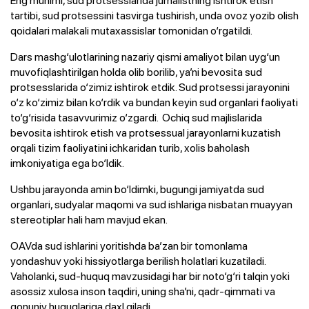
tartibi, sud protsessini tasvirga tushirish, unda ovoz yozib olish
qoidalari malakali mutaxassislar tomonidan o‘rgatildi.
Dars mashg‘ulotlarining nazariy qismi amaliyot bilan uyg‘un
muvofiqlashtirilgan holda olib borilib, ya’ni bevosita sud
protsesslarida o‘zimiz ishtirok etdik. Sud protsessi jarayonini
o‘z ko‘zimiz bilan ko‘rdik va bundan keyin sud organlari faoliyati
to‘g‘risida tasavvurimiz o‘zgardi. Ochiq sud majlislarida
bevosita ishtirok etish va protsessual jarayonlarni kuzatish
orqali tizim faoliyatini ichkaridan turib, xolis baholash
imkoniyatiga ega bo‘ldik.
Ushbu jarayonda amin bo‘ldimki, bugungi jamiyatda sud
organlari, sudyalar maqomi va sud ishlariga nisbatan muayyan
stereotiplar hali ham mavjud ekan.
OAVda sud ishlarini yoritishda ba’zan bir tomonlama
yondashuv yoki hissiyotlarga berilish holatlari kuzatiladi.
Vaholanki, sud-huquq mavzusidagi har bir noto‘g‘ri talqin yoki
asossiz xulosa inson taqdiri, uning sha’ni, qadr-qimmati va
qonuniy huquqlariga daxl qiladi.