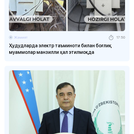
Жамият
17:50
Ҳудудларда электр таъминоти билан боғлиқ
муаммолар манзилли ҳал этилмоқда