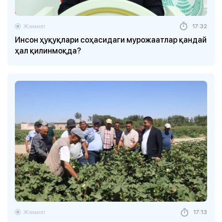
Жамият
17:32
Инсон ҳуқуқлари соҳасидаги мурожаатлар қандай
ҳал қилинмоқда?
Жамият
17:13