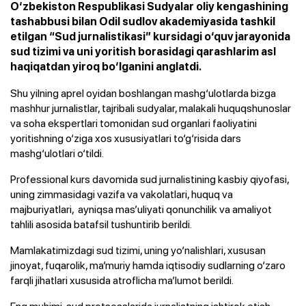
O‘zbekiston Respublikasi Sudyalar oliy kengashining
tashabbusi bilan Odil sudlov akademiyasida tashkil
etilgan “Sud jurnalistikasi” kursidagi o‘quv jarayonida
sud tizimi va uni yoritish borasidagi qarashlarim asl
haqiqatdan yiroq bo‘lganini anglatdi.
Shu yilning aprel oyidan boshlangan mashg‘ulotlarda bizga
mashhur jurnalistlar, tajribali sudyalar, malakali huquqshunoslar
va soha ekspertlari tomonidan sud organlari faoliyatini
yoritishning o‘ziga xos xususiyatlari to‘g‘risida dars
mashg‘ulotlari o‘tildi.
Professional kurs davomida sud jurnalistining kasbiy qiyofasi,
uning zimmasidagi vazifa va vakolatlari, huquq va
majburiyatlari, ayniqsa mas’uliyati qonunchilik va amaliyot
tahlili asosida batafsil tushuntirib berildi.
Mamlakatimizdagi sud tizimi, uning yo‘nalishlari, xususan
jinoyat, fuqarolik, ma’muriy hamda iqtisodiy sudlarning o‘zaro
farqli jihatlari xususida atroflicha ma’lumot berildi.
Eng muhimi, sud protsesslarida jurnalistning ishtirok etish