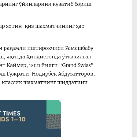
арнинг ўйинларини кузатиб бориш
афар хотин-қиз шахматчининг ҳар
нчи рақамли иштирокчиси Рамешбабу
ш, яқинда Ҳиндистонда ўтказилган
 Каймер, 2021 йилги “Grand Swiss”
ш Гужрати, Нодирбек Абдусатторов,
ни классик шахматнинг шиддатини