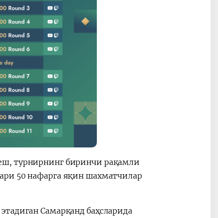
еш, турнирнинг биринчи рақамли
ари 50 нафарга яқин шахматчилар
этадиган Самарқанд баҳсларида