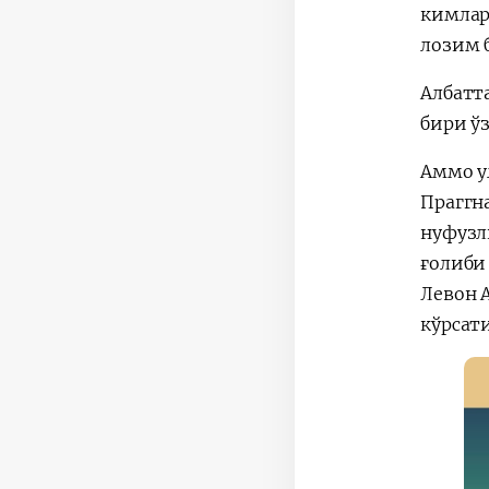
кимлар
лозим 
Албатт
бири ў
Аммо у
Праггн
нуфузл
ғолиби
Левон 
кўрсат