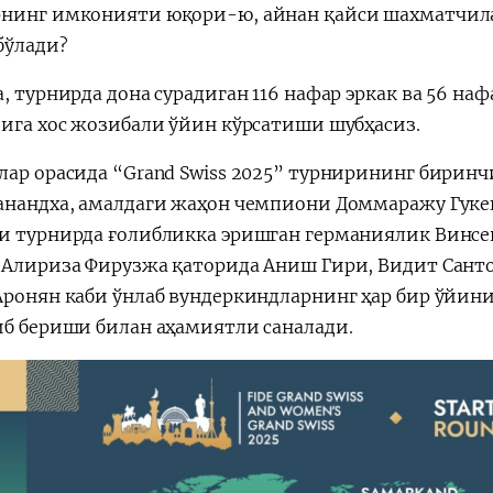
нинг имконияти юқори-ю, айнан қайси шахматчил
бўлади?
а, турнирда дона сурадиган 116 нафар эркак ва 56 н
зига хос жозибали ўйин кўрсатиши шубҳасиз.
лар орасида “Grand Swiss 2025” турнирининг бири
анандха, амалдаги жаҳон чемпиони Доммаражу Гуке
и турнирда ғолибликка эришган германиялик Винсент
 Алириза Фирузжа қаторида Аниш Гири, Видит Санто
Аронян каби ўнлаб вундеркиндларнинг ҳар бир ўйи
иб бериши билан аҳамиятли саналади.