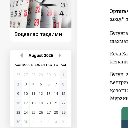
Эртага
2025” 
Бугунг
Президент
Президент
ташрифидан сўнг...
ташрифлари
шахмат
Кеча Х
Испани
August
2026
Sun
Mon
Tue
Wed
Thu
Fri
Sat
Бугун,
26
27
28
29
30
31
1
венгри
қозоғи
2
3
4
5
6
7
8
Мурзин
9
10
11
12
13
14
15
16
17
18
19
20
21
22
23
24
25
26
27
28
29