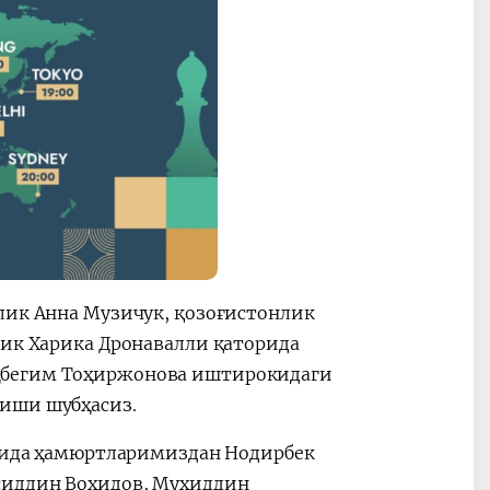
лик Анна Музичук, қозоғистонлик
лик Харика Дронавалли қаторида
ҳбегим Тоҳиржонова иштирокидаги
лиши шубҳасиз.
асида ҳамюртларимиздан Нодирбек
мсиддин Воҳидов, Муҳиддин