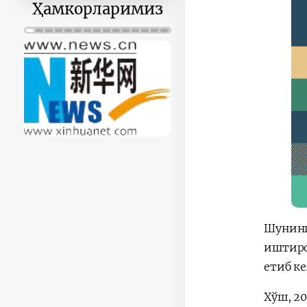
30
31
1
2
3
4
5
Ҳамкорларимиз
Шунинг
иштиро
етиб к
Хўш, 2