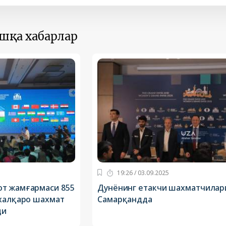
ошқа хабарлар
19:26 / 03.09.2025
т жамғармаси 855
Дунёнинг етакчи шахматчилар
 халқаро шахмат
Самарқандда
ди