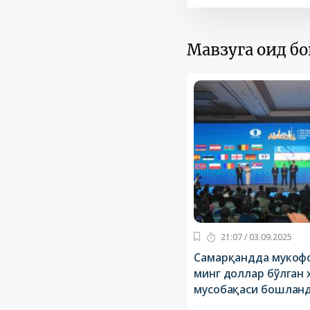
Мавзуга оид б
21:07 / 03.09.2025
Самарқандда мукофо
минг доллар бўлган
мусобақаси бошлан