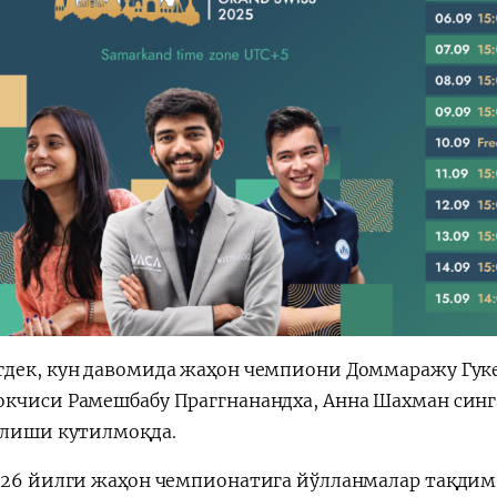
дек, кун давомида жаҳон чемпиони Доммаражу Гук
кчиси Рамешбабу Праггнанандха, Анна Шахман синг
елиши кутилмоқда.
026 йилги жаҳон чемпионатига йўлланмалар тақдим 