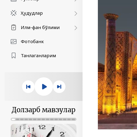
Ҳудудлар
Илм-фан бўлими
Фотобанк
Танлаганларим
Долзарб мавзулар