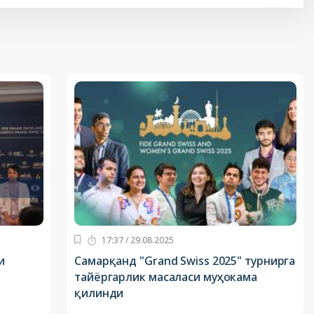
17:37 / 29.08.2025
и
Самарқанд "Grand Swiss 2025" турнирга
тайёргарлик масаласи муҳокама
қилинди