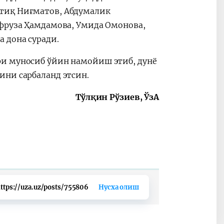
тиқ Ниғматов, Абдумалик
Афруза Ҳамдамова, Умида Омонова,
 дона суради.
ри муносиб ўйин намойиш этиб, дунё
ини сарбаланд этсин.
Тўлқин Рўзиев, ЎзА
ttps://uza.uz/posts/755806
Нусха олиш