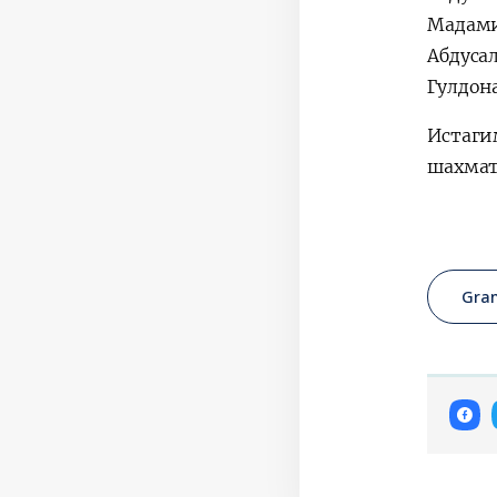
Мадами
Абдуса
Гулдон
Истаги
шахмат
Gran