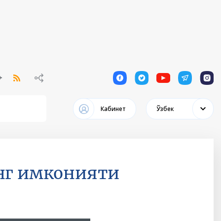
1
1
1
1
1
Кабинет
Ўзбек
инг имконияти