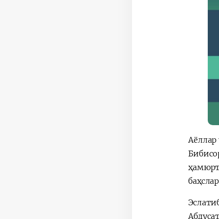
Аёллар
Бибисо
ҳамюрт
баҳсла
Эслати
Абдуса