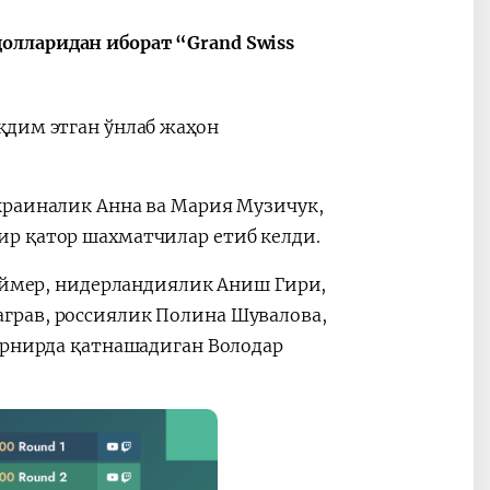
лларидан иборат “Grand Swiss
қдим этган ўнлаб жаҳон
2030”
Президент Шавкат
2026 йил –
Мирзиёев
Маҳаллани
раислигида
ривожланти
краиналик Анна ва Мария Музичук,
ўтказилган
жамиятни
видеоселектор
юксалтириш
р қатор шахматчилар етиб келди.
йиғилишлари
Каймер, нидерландиялик Аниш Гири,
грав, россиялик Полина Шувалова,
урнирда қатнашадиган Володар