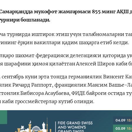
 Самарқандда мукофот жамғармаси 855 минг АҚШ до
турнири бошланади.
ача турнирда иштирок этиш учун талабномаларни та
Қарор ва ижро
“Ўзбекистон – 
стратегияси
ининг ёрқин вакиллари қадим шаҳарга етиб келди.
алқаро шахмат федерацияси делегацияси қаторида у
я шарафини ҳимоя қилаётган Алексей Широв каби би
 2 сентябрь куни эрта тонгда германиялик Винсент 
ялик Ричард Раппорт, франциялик Максим Вашье-Ла
стонлик Бибисора Асаубаева, ФИДЕ байроғи остида т
 каби гроссмейстерлар кутиб олинди.