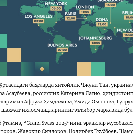
 ўртасидаги баҳсларда хитойлик Чжуни Тан, украина
ра Асаубаева, россиялик Катерина Лагно, ҳиндистон
ларимиз Афруза Ҳамдамова, Умида Омонова, Гулру
р шахмат ихлосмандларининг эътибор марказида бў
б ўтамиз, “Grand Swiss 2025”нинг эркаклар мусобақ
тторов, Жавоҳир Синдоров, Нодирбек Ёқуббоев, Ша