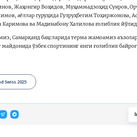
нов, Жаҳонгир Воҳидов, Муҳаммадзоҳид Суяров, Ор
лимов, аёллар гуруҳида Гулруҳбегим Тоҳиржонова, 
а Каримова ва Мадинабону Халилова ғолиблик йўлида
миз, Самарқанд баҳсларида терма жамоамиз аъзола
 майдонида ўзбек спортининг янги ғолиблик байроғ
d Swiss 2025
h