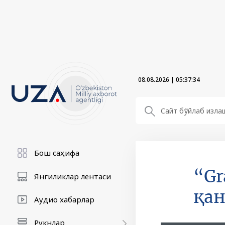
08.08.2026
|
05:37:36
Бош саҳифа
“Gr
Янгиликлар лентаси
қан
Аудио хабарлар
Рукнлар