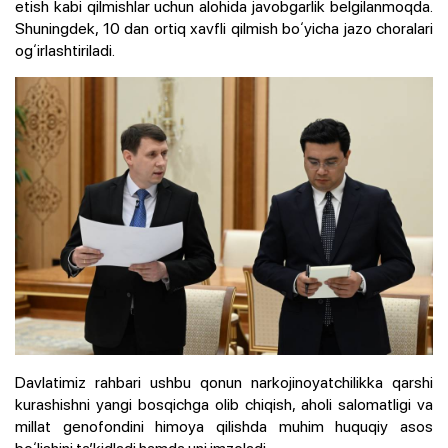
etish kabi qilmishlar uchun alohida javobgarlik belgilanmoqda.
Shuningdek, 10 dan ortiq xavfli qilmish boʻyicha jazo choralari
ogʻirlashtiriladi.
Davlatimiz rahbari ushbu qonun narkojinoyatchilikka qarshi
kurashishni yangi bosqichga olib chiqish, aholi salomatligi va
millat genofondini himoya qilishda muhim huquqiy asos