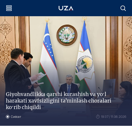
Giyohvandlikka qarshi kurashish va yoʻl
harakati xavfsizligini taʼminlash choralari
koʻrib chiqildi
Сиёсат
19:37 / 11.06.2026