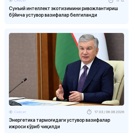
Сиёсат
17:12
Сунъий интеллект экотизимини ривожлантириш
бўйича устувор вазифалар белгиланди
Сиёсат
17:03 / 06.08.2026
Энергетика тармоғидаги устувор вазифалар
ижроси кўриб чиқилди