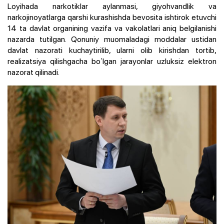
Loyihada narkotiklar aylanmasi, giyohvandlik va
narkojinoyatlarga qarshi kurashishda bevosita ishtirok etuvchi
14 ta davlat organining vazifa va vakolatlari aniq belgilanishi
nazarda tutilgan. Qonuniy muomaladagi moddalar ustidan
davlat nazorati kuchaytirilib, ularni olib kirishdan tortib,
realizatsiya qilishgacha boʻlgan jarayonlar uzluksiz elektron
nazorat qilinadi.