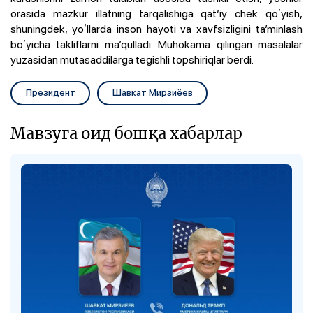
orasida mazkur illatning tarqalishiga qatʼiy chek qoʻyish,
shuningdek, yoʻllarda inson hayoti va xavfsizligini taʼminlash
boʻyicha takliflarni maʼqulladi. Muhokama qilingan masalalar
yuzasidan mutasaddilarga tegishli topshiriqlar berdi.
Президент
Шавкат Мирзиёев
Мавзуга оид бошқа хабарлар