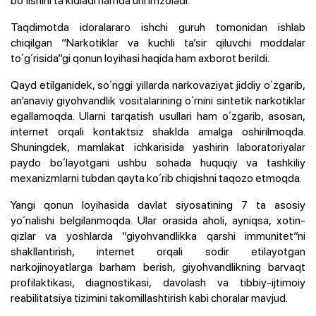
boʻlishini taʼkidladi hamda uni imzoladi.
Taqdimotda idoralararo ishchi guruh tomonidan ishlab
chiqilgan “Narkotiklar va kuchli taʼsir qiluvchi moddalar
toʻgʻrisida”gi qonun loyihasi haqida ham axborot berildi.
Qayd etilganidek, soʻnggi yillarda narkovaziyat jiddiy oʻzgarib,
anʼanaviy giyohvandlik vositalarining oʻrnini sintetik narkotiklar
egallamoqda. Ularni tarqatish usullari ham oʻzgarib, asosan,
internet orqali kontaktsiz shaklda amalga oshirilmoqda.
Shuningdek, mamlakat ichkarisida yashirin laboratoriyalar
paydo boʻlayotgani ushbu sohada huquqiy va tashkiliy
mexanizmlarni tubdan qayta koʻrib chiqishni taqozo etmoqda.
Yangi qonun loyihasida davlat siyosatining 7 ta asosiy
yoʻnalishi belgilanmoqda. Ular orasida aholi, ayniqsa, xotin-
qizlar va yoshlarda “giyohvandlikka qarshi immunitet”ni
shakllantirish, internet orqali sodir etilayotgan
narkojinoyatlarga barham berish, giyohvandlikning barvaqt
profilaktikasi, diagnostikasi, davolash va tibbiy-ijtimoiy
reabilitatsiya tizimini takomillashtirish kabi choralar mavjud.