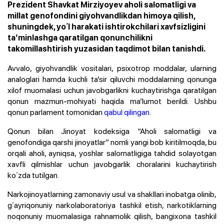
Prezident Shavkat Mirziyoyev aholi salomatligi va
millat genofondini giyohvandlikdan himoya qilish,
shuningdek, yoʻl harakati ishtirokchilari xavfsizligini
taʼminlashga qaratilgan qonunchilikni
takomillashtirish yuzasidan taqdimot bilan tanishdi.
Avvalo, giyohvandlik vositalari, psixotrop moddalar, ularning
analoglari hamda kuchli taʼsir qiluvchi moddalarning qonunga
xilof muomalasi uchun javobgarlikni kuchaytirishga qaratilgan
qonun mazmun-mohiyati haqida maʼlumot berildi. Ushbu
qonun parlament tomonidan
qabul qilingan
.
Qonun bilan Jinoyat kodeksiga “Aholi salomatligi va
genofondiga qarshi jinoyatlar” nomli yangi bob kiritilmoqda, bu
orqali aholi, ayniqsa, yoshlar salomatligiga tahdid solayotgan
xavfli qilmishlar uchun javobgarlik choralarini kuchaytirish
koʻzda tutilgan.
Narkojinoyatlarning zamonaviy usul va shakllari inobatga olinib,
gʻayriqonuniy narkolaboratoriya tashkil etish, narkotiklarning
noqonuniy muomalasiga rahnamolik qilish, bangixona tashkil