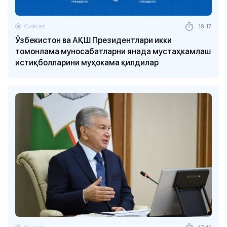
Сиёсат
19:17
Ўзбекистон ва АҚШ Президентлари икки
томонлама муносабатларни янада мустаҳкамлаш
истиқболларини муҳокама қилдилар