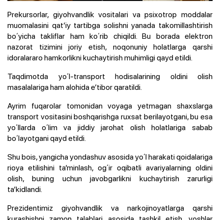
Prekursorlar, giyohvandlik vositalari va psixotrop moddalar
muomalasini qatʼiy tartibga solishni yanada takomillashtirish
boʻyicha takliflar ham koʻrib chiqildi. Bu borada elektron
nazorat tizimini joriy etish, noqonuniy holatlarga qarshi
idoralararo hamkorlikni kuchaytirish muhimligi qayd etildi.
Taqdimotda yoʻl-transport hodisalarining oldini olish
masalalariga ham alohida eʼtibor qaratildi.
Ayrim fuqarolar tomonidan voyaga yetmagan shaxslarga
transport vositasini boshqarishga ruxsat berilayotgani, bu esa
yoʻllarda oʻlim va jiddiy jarohat olish holatlariga sabab
boʻlayotgani qayd etildi.
Shu bois, yangicha yondashuv asosida yoʻl harakati qoidalariga
rioya etilishini taʼminlash, ogʻir oqibatli avariyalarning oldini
olish, buning uchun javobgarlikni kuchaytirish zarurligi
taʼkidlandi.
Prezidentimiz giyohvandlik va narkojinoyatlarga qarshi
kurashishni zamon talablari asosida tashkil etish, yoshlar