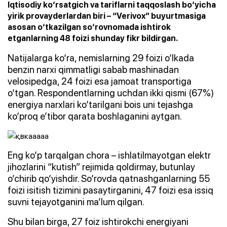
Iqtisodiy ko‘rsatgich va tariflarni taqqoslash bo‘yicha
yirik provayderlardan biri – “Verivox” buyurtmasiga
asosan o‘tkazilgan so‘rovnomada ishtirok
etganlarning 48 foizi shunday fikr bildirgan.
Natijalarga ko‘ra, nemislarning 29 foizi o‘lkada
benzin narxi qimmatligi sabab mashinadan
velosipedga, 24 foizi esa jamoat transportiga
o‘tgan. Respondentlarning uchdan ikki qismi (67%)
energiya narxlari ko‘tarilgani bois uni tejashga
ko‘proq e’tibor qarata boshlaganini aytgan.
Eng ko‘p tarqalgan chora – ishlatilmayotgan elektr
jihozlarini “kutish” rejimida qoldirmay, butunlay
o‘chirib qo‘yishdir. So‘rovda qatnashganlarning 55
foizi isitish tizimini pasaytirganini, 47 foizi esa issiq
suvni tejayotganini ma’lum qilgan.
Shu bilan birga, 27 foiz ishtirokchi energiyani