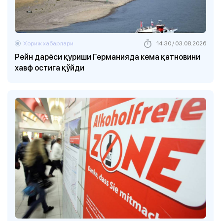
Хориж хабарлари
14:30 / 03.08.2026
Рейн дарёси қуриши Германияда кема қатновини
хавф остига қўйди