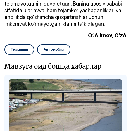
tejamayotganini qayd etgan. Buning asosiy sababi
sifatida ular avval ham tejamkor yashaganliklari va
endilikda qo‘shimcha qisqartirishlar uchun
imkoniyat ko‘rmayotganliklarini ta’kidlagan.
O‘.Alimov, O‘zA
Германия
Автомобил
Мавзуга оид бошқа хабарлар