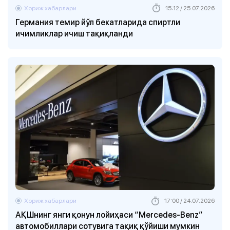
Хориж хабарлари
15:12 / 25.07.2026
Германия темир йўл бекатларида спиртли
ичимликлар ичиш тақиқланди
Хориж хабарлари
17:00 / 24.07.2026
АҚШнинг янги қонун лойиҳаси “Mercedes-Benz”
автомобиллари сотувига тақиқ қўйиши мумкин