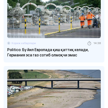
Хориж хабарлари
14:38
Politico: Бу йил Европада қиш қаттиқ келади,
Германия эса газ сотиб олмоқчи эмас