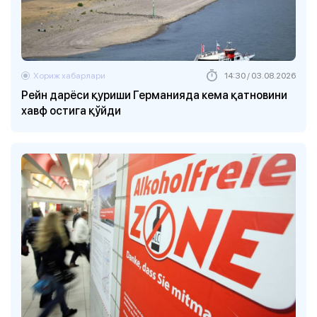
Хориж хабарлари
14:30 / 03.08.2026
Рейн дарёси қуриши Германияда кема қатновини
хавф остига қўйди