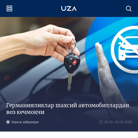
Германияликлар шахсий автомобиллардан
воз кечмоқчи
Хориж хабарлари
20:53 / 10.05.2026