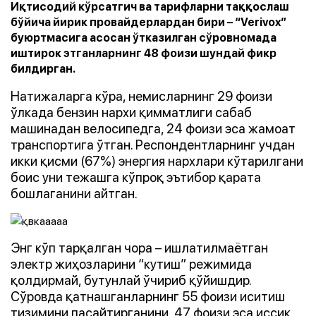
Иқтисодий кўрсатгич ва тарифларни таққослаш
бўйича йирик провайдерлардан бири – “Verivox”
буюртмасига асосан ўтказилган сўровномада
иштирок этганларнинг 48 фоизи шундай фикр
билдирган.
Натижаларга кўра, немисларнинг 29 фоизи
ўлкада бензин нархи қимматлиги сабаб
машинадан велосипедга, 24 фоизи эса жамоат
транспортига ўтган. Респондентларнинг учдан
икки қисми (67%) энергия нархлари кўтарилгани
боис уни тежашга кўпроқ эътибор қарата
бошлаганини айтган.
Энг кўп тарқалган чора – ишлатилмаётган
электр жиҳозларини “кутиш” режимида
қолдирмай, бутунлай ўчириб қўйишдир.
Сўровда қатнашганларнинг 55 фоизи иситиш
тизимини пасайтирганини, 47 фоизи эса иссиқ