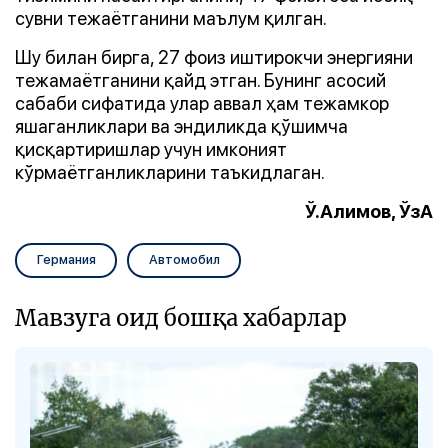
сувни тежаётганини маълум қилган.
Шу билан бирга, 27 фоиз иштирокчи энергияни
тежамаётганини қайд этган. Бунинг асосий
сабаби сифатида улар аввал ҳам тежамкор
яшаганликлари ва эндиликда қўшимча
қисқартиришлар учун имконият
кўрмаётганликларини таъкидлаган.
Ў.Алимов, ЎзА
Германия
Автомобил
Мавзуга оид бошқа хабарлар