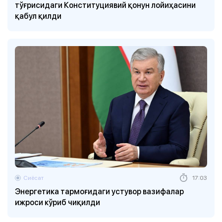
тўғрисидаги Конституциявий қонун лойиҳасини
қабул қилди
Сиёсат
17:03
Энергетика тармоғидаги устувор вазифалар
ижроси кўриб чиқилди