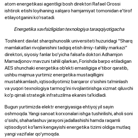
atom energetikasi agentligi bosh direktori Rafael Grossi
ishtirok etishi loyihaning xalqaro hamjamiyat tomonidan e’tirof
etilayotganini ko‘rsatadi.
Energetika xavfsizligidan texnologiya taraqqiyotigacha
Toshkent davlat sharqshunoslik universiteti huzuridagi “Sharq
mamlakatlari rivojlanishini tadqiq etish ilmiy-tahliliy markazi”
direktori, siyosiy fanlar bo‘yicha falsafa doktori Adhamjon
Mamadjonov mavzuni tahlil qilarkan, Forishda barpo etiladigan
AES shunchaki energetika ob’ekti emasligiga e’tibor qaratib,
ushbu majmua yurtimiz energetika mustaqilligini
mustahkamlash, iqtisodiyotimiz barqaror o‘sishini ta’minlash
va yuqori texnologiya tarmog‘ini rivojlantirishga xizmat qiluvchi
ko‘p qirrali strategik infratuzilma ekanini ta’kidladi.
Bugun yurtimizda elektr energiyasiga ehtiyoj yil sayin
oshmoqda. Yangi sanoat korxonalari ishga tushirilishi, aholi soni
o‘sishi, shaharlashuv jarayoni jadallashishi hamda raqamli
iqtisodiyot ko‘lami kengayishi energetika tizimi oldiga mutlaq
yangi vazifalar qo‘ymoqda.