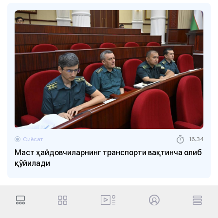
Сиёсат
16:34
Маст ҳайдовчиларнинг транспорти вақтинча олиб
қўйилади