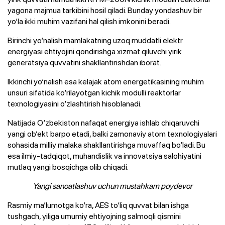
yagona majmua tarkibini hosil qiladi. Bunday yondashuv bir
yo‘la ikki muhim vazifani hal qilish imkonini beradi.
Birinchi yo‘nalish mamlakatning uzoq muddatli elektr
energiyasi ehtiyojini qondirishga xizmat qiluvchi yirik
generatsiya quvvatini shakllantirishdan iborat.
Ikkinchi yo‘nalish esa kelajak atom energetikasining muhim
unsuri sifatida ko‘rilayotgan kichik modulli reaktorlar
texnologiyasini o‘zlashtirish hisoblanadi.
Natijada O‘zbekiston nafaqat energiya ishlab chiqaruvchi
yangi ob’ekt barpo etadi, balki zamonaviy atom texnologiyalari
sohasida milliy malaka shakllantirishga muvaffaq bo‘ladi. Bu
esa ilmiy-tadqiqot, muhandislik va innovatsiya salohiyatini
mutlaq yangi bosqichga olib chiqadi.
Yangi sanoatlashuv uchun mustahkam poydevor
Rasmiy ma’lumotga ko‘ra, AES to‘liq quvvat bilan ishga
tushgach, yiliga umumiy ehtiyojning salmoqli qismini