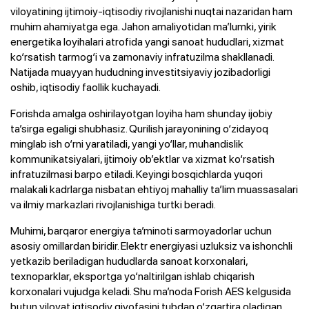
viloyatining ijtimoiy-iqtisodiy rivojlanishi nuqtai nazaridan ham
muhim ahamiyatga ega. Jahon amaliyotidan ma’lumki, yirik
energetika loyihalari atrofida yangi sanoat hududlari, xizmat
ko‘rsatish tarmog‘i va zamonaviy infratuzilma shakllanadi.
Natijada muayyan hududning investitsiyaviy jozibadorligi
oshib, iqtisodiy faollik kuchayadi.
Forishda amalga oshirilayotgan loyiha ham shunday ijobiy
ta’sirga egaligi shubhasiz. Qurilish jarayonining o‘zidayoq
minglab ish o‘rni yaratiladi, yangi yo‘llar, muhandislik
kommunikatsiyalari, ijtimoiy ob’ektlar va xizmat ko‘rsatish
infratuzilmasi barpo etiladi. Keyingi bosqichlarda yuqori
malakali kadrlarga nisbatan ehtiyoj mahalliy ta’lim muassasalari
va ilmiy markazlari rivojlanishiga turtki beradi.
Muhimi, barqaror energiya ta’minoti sarmoyadorlar uchun
asosiy omillardan biridir. Elektr energiyasi uzluksiz va ishonchli
yetkazib beriladigan hududlarda sanoat korxonalari,
texnoparklar, eksportga yo‘naltirilgan ishlab chiqarish
korxonalari vujudga keladi. Shu ma’noda Forish AES kelgusida
butun viloyat iqtisodiy qiyofasini tubdan o‘zgartira oladigan