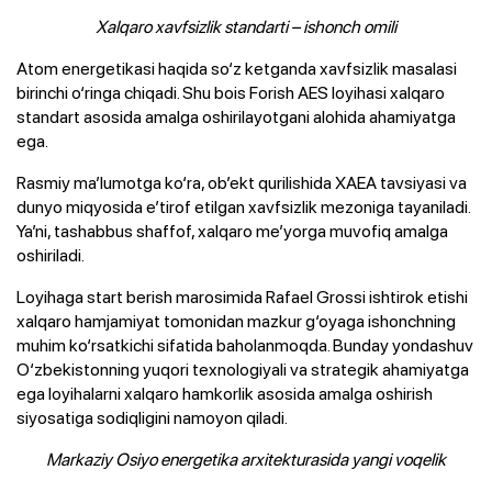
Xalqaro xavfsizlik standarti – ishonch omili
Atom energetikasi haqida so‘z ketganda xavfsizlik masalasi
birinchi o‘ringa chiqadi. Shu bois Forish AES loyihasi xalqaro
standart asosida amalga oshirilayotgani alohida ahamiyatga
ega.
Rasmiy ma’lumotga ko‘ra, ob’ekt qurilishida XAEA tavsiyasi va
dunyo miqyosida e’tirof etilgan xavfsizlik mezoniga tayaniladi.
Ya’ni, tashabbus shaffof, xalqaro me’yorga muvofiq amalga
oshiriladi.
Loyihaga start berish marosimida Rafael Grossi ishtirok etishi
xalqaro hamjamiyat tomonidan mazkur g‘oyaga ishonchning
muhim ko‘rsatkichi sifatida baholanmoqda. Bunday yondashuv
O‘zbekistonning yuqori texnologiyali va strategik ahamiyatga
ega loyihalarni xalqaro hamkorlik asosida amalga oshirish
siyosatiga sodiqligini namoyon qiladi.
Markaziy Osiyo energetika arxitekturasida yangi voqelik