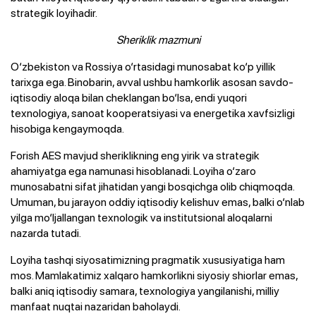
strategik loyihadir.
Sheriklik mazmuni
O‘zbekiston va Rossiya o‘rtasidagi munosabat ko‘p yillik
tarixga ega. Binobarin, avval ushbu hamkorlik asosan savdo-
iqtisodiy aloqa bilan cheklangan bo‘lsa, endi yuqori
texnologiya, sanoat kooperatsiyasi va energetika xavfsizligi
hisobiga kengaymoqda.
Forish AES mavjud sheriklikning eng yirik va strategik
ahamiyatga ega namunasi hisoblanadi. Loyiha o‘zaro
munosabatni sifat jihatidan yangi bosqichga olib chiqmoqda.
Umuman, bu jarayon oddiy iqtisodiy kelishuv emas, balki o‘nlab
yilga mo‘ljallangan texnologik va institutsional aloqalarni
nazarda tutadi.
Loyiha tashqi siyosatimizning pragmatik xususiyatiga ham
mos. Mamlakatimiz xalqaro hamkorlikni siyosiy shiorlar emas,
balki aniq iqtisodiy samara, texnologiya yangilanishi, milliy
manfaat nuqtai nazaridan baholaydi.