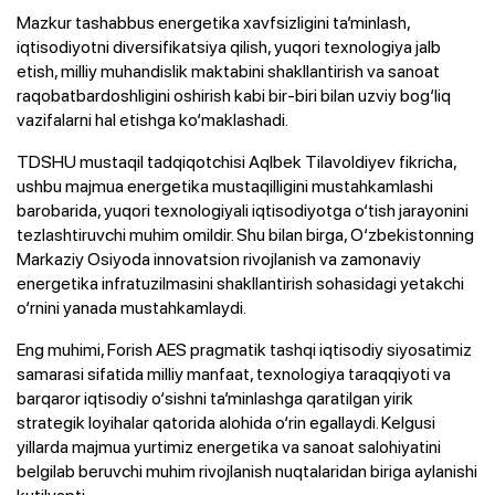
Mazkur tashabbus energetika xavfsizligini ta’minlash,
iqtisodiyotni diversifikatsiya qilish, yuqori texnologiya jalb
etish, milliy muhandislik maktabini shakllantirish va sanoat
raqobatbardoshligini oshirish kabi bir-biri bilan uzviy bog‘liq
vazifalarni hal etishga ko‘maklashadi.
TDSHU mustaqil tadqiqotchisi Aqlbek Tilavoldiyev fikricha,
ushbu majmua energetika mustaqilligini mustahkamlashi
barobarida, yuqori texnologiyali iqtisodiyotga o‘tish jarayonini
tezlashtiruvchi muhim omildir. Shu bilan birga, O‘zbekistonning
Markaziy Osiyoda innovatsion rivojlanish va zamonaviy
energetika infratuzilmasini shakllantirish sohasidagi yetakchi
o‘rnini yanada mustahkamlaydi.
Eng muhimi, Forish AES pragmatik tashqi iqtisodiy siyosatimiz
samarasi sifatida milliy manfaat, texnologiya taraqqiyoti va
barqaror iqtisodiy o‘sishni ta’minlashga qaratilgan yirik
strategik loyihalar qatorida alohida o‘rin egallaydi. Kelgusi
yillarda majmua yurtimiz energetika va sanoat salohiyatini
belgilab beruvchi muhim rivojlanish nuqtalaridan biriga aylanishi
kutilyapti.