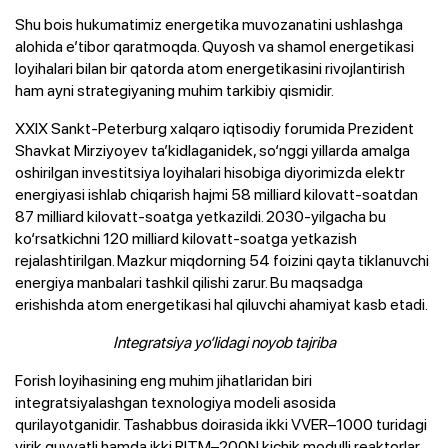
Shu bois hukumatimiz energetika muvozanatini ushlashga
alohida e’tibor qaratmoqda. Quyosh va shamol energetikasi
loyihalari bilan bir qatorda atom energetikasini rivojlantirish
ham ayni strategiyaning muhim tarkibiy qismidir.
XXIX Sankt-Peterburg xalqaro iqtisodiy forumida Prezident
Shavkat Mirziyoyev ta’kidlaganidek, so‘nggi yillarda amalga
oshirilgan investitsiya loyihalari hisobiga diyorimizda elektr
energiyasi ishlab chiqarish hajmi 58 milliard kilovatt-soatdan
87 milliard kilovatt-soatga yetkazildi. 2030-yilgacha bu
ko‘rsatkichni 120 milliard kilovatt-soatga yetkazish
rejalashtirilgan. Mazkur miqdorning 54 foizini qayta tiklanuvchi
energiya manbalari tashkil qilishi zarur. Bu maqsadga
erishishda atom energetikasi hal qiluvchi ahamiyat kasb etadi.
Integratsiya yo‘lidagi noyob tajriba
Forish loyihasining eng muhim jihatlaridan biri
integratsiyalashgan texnologiya modeli asosida
qurilayotganidir. Tashabbus doirasida ikki VVER–1000 turidagi
yirik quvvatli hamda ikki RITM–200N kichik modulli reaktorlar