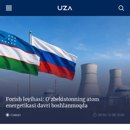
Forish loyihasi: O‘zbekistonning atom
energetikasi davri boshlanmoqda
Сиёсат
09:50 / 12.06.2026