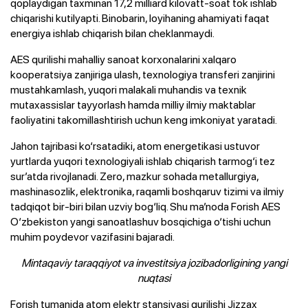
qoplaydigan taxminan 17,2 milliard kilovatt-soat tok ishlab
chiqarishi kutilyapti. Binobarin, loyihaning ahamiyati faqat
energiya ishlab chiqarish bilan cheklanmaydi.
AES qurilishi mahalliy sanoat korxonalarini xalqaro
kooperatsiya zanjiriga ulash, texnologiya transferi zanjirini
mustahkamlash, yuqori malakali muhandis va texnik
mutaxassislar tayyorlash hamda milliy ilmiy maktablar
faoliyatini takomillashtirish uchun keng imkoniyat yaratadi.
Jahon tajribasi ko‘rsatadiki, atom energetikasi ustuvor
yurtlarda yuqori texnologiyali ishlab chiqarish tarmog‘i tez
sur’atda rivojlanadi. Zero, mazkur sohada metallurgiya,
mashinasozlik, elektronika, raqamli boshqaruv tizimi va ilmiy
tadqiqot bir-biri bilan uzviy bog‘liq. Shu ma’noda Forish AES
O‘zbekiston yangi sanoatlashuv bosqichiga o‘tishi uchun
muhim poydevor vazifasini bajaradi.
Mintaqaviy taraqqiyot va investitsiya jozibadorligining yangi
nuqtasi
Forish tumanida atom elektr stansiyasi qurilishi Jizzax