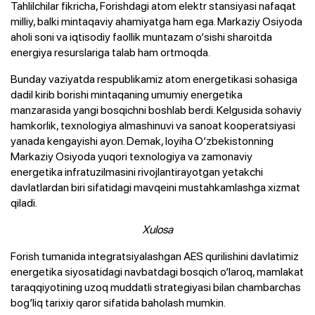
Tahlilchilar fikricha, Forishdagi atom elektr stansiyasi nafaqat
milliy, balki mintaqaviy ahamiyatga ham ega. Markaziy Osiyoda
aholi soni va iqtisodiy faollik muntazam o‘sishi sharoitda
energiya resurslariga talab ham ortmoqda.
Bunday vaziyatda respublikamiz atom energetikasi sohasiga
dadil kirib borishi mintaqaning umumiy energetika
manzarasida yangi bosqichni boshlab berdi. Kelgusida sohaviy
hamkorlik, texnologiya almashinuvi va sanoat kooperatsiyasi
yanada kengayishi ayon. Demak, loyiha O‘zbekistonning
Markaziy Osiyoda yuqori texnologiya va zamonaviy
energetika infratuzilmasini rivojlantirayotgan yetakchi
davlatlardan biri sifatidagi mavqeini mustahkamlashga xizmat
qiladi.
Xulosa
Forish tumanida integratsiyalashgan AES qurilishini davlatimiz
energetika siyosatidagi navbatdagi bosqich o‘laroq, mamlakat
taraqqiyotining uzoq muddatli strategiyasi bilan chambarchas
bog‘liq tarixiy qaror sifatida baholash mumkin.