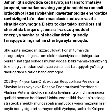
Jahon iqtisodiyotida kechayotgan transformatsiya
jarayoni, sanoatlashuvning yangi bosqichi va raqamli
iqtisodiyot jadal rivojlanishi davlatlar oldiga energetika
xavfsizligini ta’minlash masalasini ustuvor vazifa
sifatida qo‘ymoqda. Elektr tokiga talab izchil ortishi
sharoitida barqaror, samarali va uzoq muddatli
energiya manbalarini shakllantirish iqtisodiy
taraqqiyotning muhim shartiga aylanmoqda.
Shu nuqtai nazardan Jizzax viloyati Forish tumanida
integratsiyalashgan atom elektr stansiyasi qurilishiga start
berilishi nafaqat sohada muhim voqea, balki mamlakatimizning
texnologiya modernizatsiyasi va sanoat taraqqiyoti yo‘lidagi
dadil qadam sifatida baholanmoqda.
2026-yil 4-iyun kuni O‘zbekiston Respublikasi Prezidenti
Shavkat Mirziyoyev va Rossiya Federatsiyasi Prezidenti
Vladimir Putin ishtirokida mazkur loyihaning birinchi majmuasi
qurilishi rasman boshlandi. Ushbu voqea ikki davlat o‘rtasidagi
strategik sheriklik munosabati amaliyotda yangi mazmun bilan
boyib borayotganini namoyon qildi. Ayniqsa, tadbirda Xalqaro