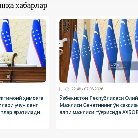
ошқа хабарлар
22:48 / 07.08.2026
ижтимоий ҳимояга
Ўзбекистон Республикаси Оли
лари учун кенг
Мажлиси Сенатининг ўн саккиз
ятлар яратилади
ялпи мажлиси тўғрисида АХБО