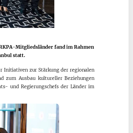
2030”
Президент Шавкат
2026 йил –
Мирзиёев
Маҳаллани
TURKPA-Mitgliedsländer fand im Rahmen
раислигида
ривожланти
nbul statt.
ўтказилган
жамиятни
видеоселектор
юксалтириш
Initiativen zur Stärkung der regionalen
йиғилишлари
und zum Ausbau kultureller Beziehungen
aats- und Regierungschefs der Länder im