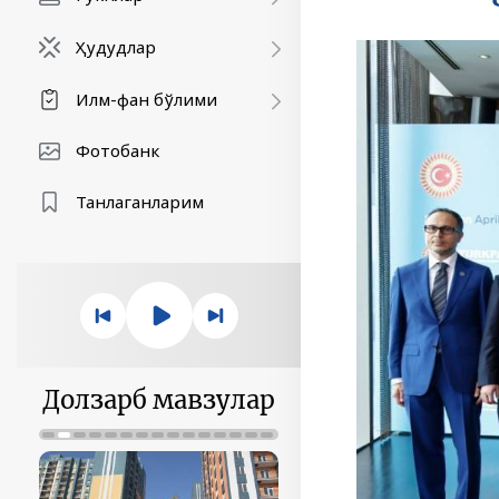
Ҳудудлар
Илм-фан бўлими
Фотобанк
Танлаганларим
Долзарб мавзулар