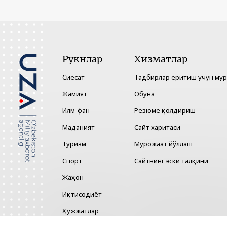
Рукнлар
Хизматлар
Сиёсат
Тадбирлар ёритиш учун му
Жамият
Обуна
Илм-фан
Резюме қолдириш
Маданият
Сайт харитаси
Туризм
Мурожаат йўллаш
Спорт
Сайтнинг эски талқини
Жаҳон
Иқтисодиёт
Ҳужжатлар