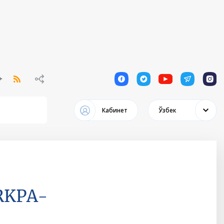
1
1
1
1
1
Кабинет
Ўзбек
URKPA-