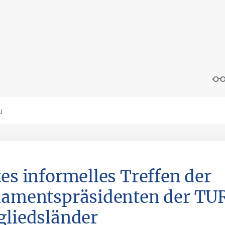
tes informelles Treffen der
lamentspräsidenten der T
gliedsländer