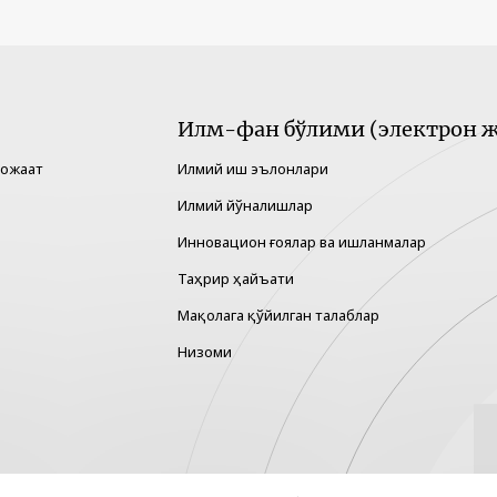
Илм-фан бўлими (электрон ж
рожаат
Илмий иш эълонлари
Илмий йўналишлар
Инновацион ғоялар ва ишланмалар
Таҳрир ҳайъати
Мақолага қўйилган талаблар
Низоми