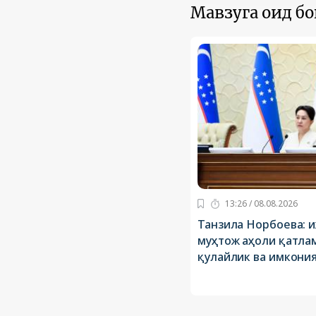
Мавзуга оид б
13:26 / 08.08.2026
Танзила Норбоева: 
муҳтож аҳоли қатлам
қулайлик ва имкони