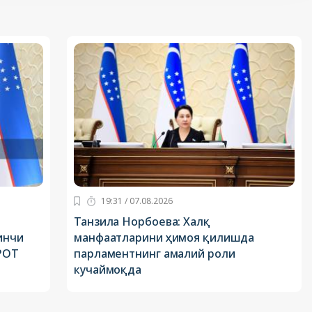
19:31 / 07.08.2026
й
Танзила Норбоева: Халқ
инчи
манфаатларини ҳимоя қилишда
РОТ
парламентнинг амалий роли
кучаймоқда