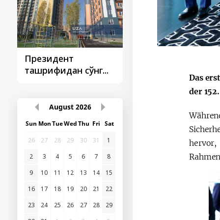
Президент
Президент
ташрифидан сўнг...
ташрифлари
Das ers
der 152
August
2026
Während
Sun
Mon
Tue
Wed
Thu
Fri
Sat
Sicherh
26
27
28
29
30
31
1
hervor,
Rahmen 
2
3
4
5
6
7
8
9
10
11
12
13
14
15
16
17
18
19
20
21
22
23
24
25
26
27
28
29