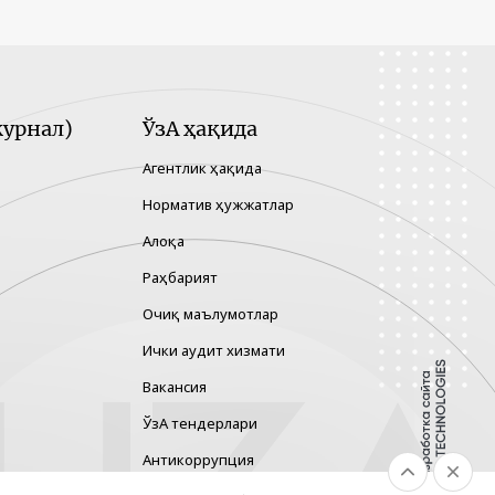
урнал)
ЎзА ҳақида
Агентлик ҳақида
Норматив ҳужжатлар
Алоқа
Раҳбарият
Очиқ маълумотлар
Ички аудит хизмати
Вакансия
ЎзА тендерлари
Антикоррупция