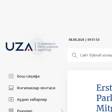
08.08.2026
|
09:51:54
Бош саҳифа
Ers
Янгиликлар лентаси
Par
Аудио хабарлар
Mit
Рукнлар