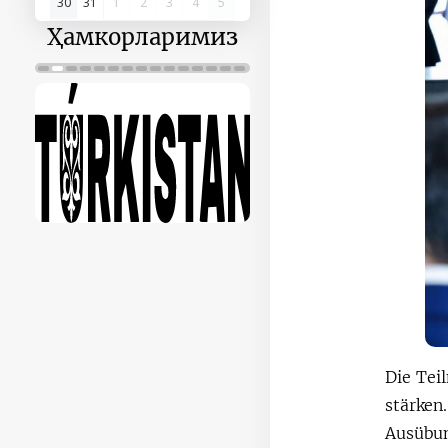
30
31
1
2
3
4
5
Ҳамкорларимиз
Die Tei
stärken
Ausübu