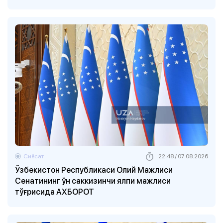
Сиёсат
22:48 / 07.08.2026
Ўзбекистон Республикаси Олий Мажлиси
Сенатининг ўн саккизинчи ялпи мажлиси
тўғрисида АХБОРОТ