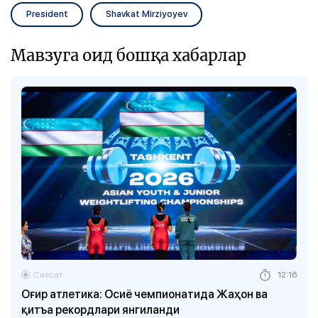
President
Shavkat Mirziyoyev
Мавзуга оид бошқа хабарлар
Сиёсат
12:16
Оғир атлетика: Осиё чемпионатида Жаҳон ва
қитъа рекордлари янгиланди