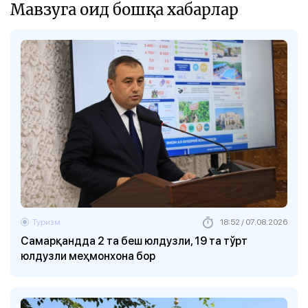
Мавзуга оид бошқа хабарлар
Туризм
18:52 / 07.08.2026
Самарқандда 2 та беш юлдузли, 19 та тўрт
юлдузли меҳмонхона бор