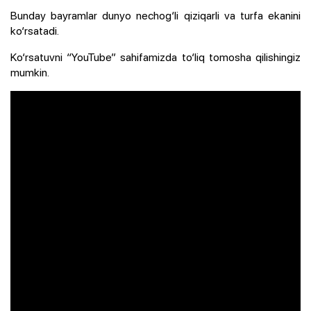
Bunday bayramlar dunyo nechog‘li qiziqarli va turfa ekanini
ko‘rsatadi.
Ko‘rsatuvni “YouTube” sahifamizda to‘liq tomosha qilishingiz
mumkin.