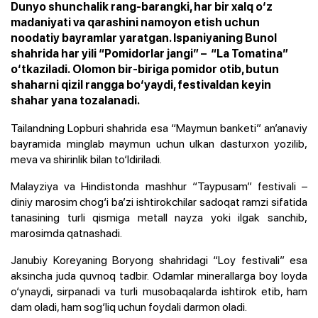
Dunyo shunchalik rang-barangki, har bir xalq o‘z
madaniyati va qarashini namoyon etish uchun
noodatiy bayramlar yaratgan. Ispaniyaning Bunol
shahrida har yili “Pomidorlar jangi” – “La Tomatina”
o‘tkaziladi. Olomon bir-biriga pomidor otib, butun
shaharni qizil rangga bo‘yaydi, festivaldan keyin
shahar yana tozalanadi.
Tailandning Lopburi shahrida esa “Maymun banketi” an’anaviy
bayramida minglab maymun uchun ulkan dasturxon yozilib,
meva va shirinlik bilan to‘ldiriladi.
Malayziya va Hindistonda mashhur “Taypusam” festivali –
diniy marosim chog‘i ba’zi ishtirokchilar sadoqat ramzi sifatida
tanasining turli qismiga metall nayza yoki ilgak sanchib,
marosimda qatnashadi.
Janubiy Koreyaning Boryong shahridagi “Loy festivali” esa
aksincha juda quvnoq tadbir. Odamlar minerallarga boy loyda
o‘ynaydi, sirpanadi va turli musobaqalarda ishtirok etib, ham
dam oladi, ham sog‘liq uchun foydali darmon oladi.