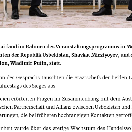
Қарор ва ижро
“Ўзбекистон – 
стратегияси
ai fand im Rahmen des Veranstaltungsprogramms in Mo
nten der Republik Usbekistan, Shavkat Mirziyoyev, und
ion, Wladimir Putin, statt.
nn des Gesprächs tauschten die Staatschefs der beiden L
Jahrestags des Sieges aus.
teien erörterten Fragen im Zusammenhang mit dem Ausb
ischen Partnerschaft und Allianz zwischen Usbekistan u
arungen, die bei früheren hochrangigen Kontakten getrof
enheit wurde über das stetige Wachstum des Handelsvo