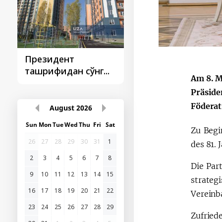
Президент
Президент
ташрифидан сўнг...
ташрифлари
Am 8. M
Präside
Föderat
August
2026
Sun
Mon
Tue
Wed
Thu
Fri
Sat
Zu Begi
26
27
28
29
30
31
1
des 81. 
2
3
4
5
6
7
8
Die Par
9
10
11
12
13
14
15
strateg
16
17
18
19
20
21
22
Vereinb
23
24
25
26
27
28
29
Zufried