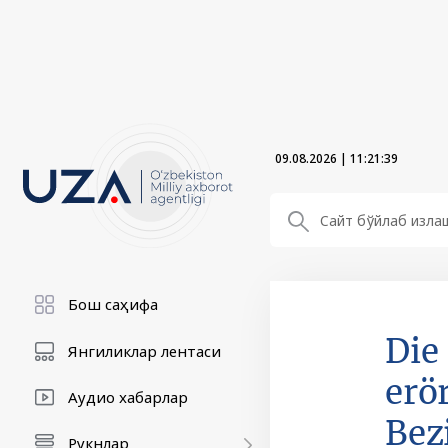
09.08.2026
|
11:21:40
Бош саҳифа
Die
Янгиликлар лентаси
erö
Аудио хабарлар
Bez
Рукнлар