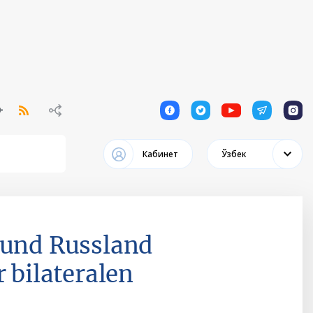
1
1
1
1
1
Кабинет
Ўзбек
 und Russland
 bilateralen