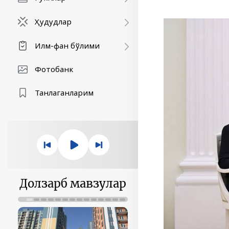
Ҳудудлар
Илм-фан бўлими
Фотобанк
Танлаганларим
Долзарб мавзулар