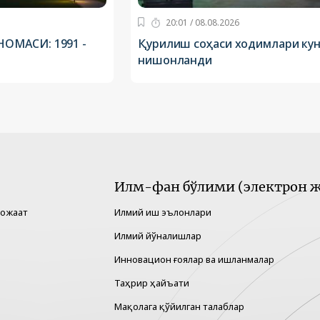
20:01 / 08.08.2026
ОМАСИ: 1991 -
Қурилиш соҳаси ходимлари кун
нишонланди
Илм-фан бўлими (электрон ж
рожаат
Илмий иш эълонлари
Илмий йўналишлар
Инновацион ғоялар ва ишланмалар
Таҳрир ҳайъати
Мақолага қўйилган талаблар