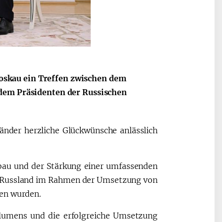
2030”
Президент Шавкат
2026 йил –
Мирзиёев
Маҳаллани
skau ein Treffen zwischen dem
раислигида
ривожланти
 dem Präsidenten der Russischen
ўтказилган
жамиятни
видеоселектор
юксалтириш
йиғилишлари
änder herzliche Glückwünsche anlässlich
au und der Stärkung einer umfassenden
nd Russland im Rahmen der Umsetzung von
fen wurden.
lumens und die erfolgreiche Umsetzung