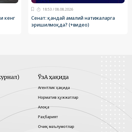
18:53 / 08.08.2026
и кенг
Сенат: қандай амалий натижаларга
эришилмоқда? (+видео)
урнал)
ЎзА ҳақида
Агентлик ҳақида
Норматив ҳужжатлар
Алоқа
Раҳбарият
Очиқ маълумотлар