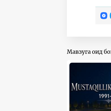
Мавзуга оид б