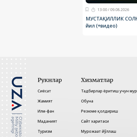
13:00 / 09.08.2026
МУСТАҚИЛЛИК СОЛН
йил (+видео)
Рукнлар
Хизматлар
Сиёсат
Тадбирлар ёритиш учун му
Жамият
Обуна
Илм-фан
Резюме қолдириш
Маданият
Сайт харитаси
Туризм
Мурожаат йўллаш