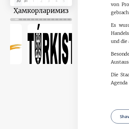
30
31
1
2
3
4
5
von Pro
Ҳамкорларимиз
gebrach
Es wur
Handels
und die 
Besonde
Austaus
Die Sta
Agenda 
Shav