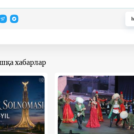
h
ошқа хабарлар