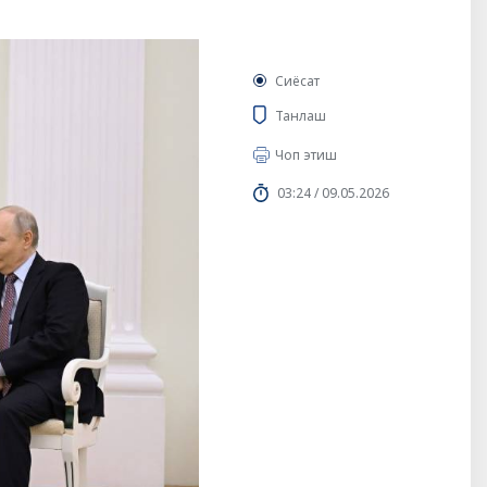
Сиёсат
Танлаш
Чоп этиш
03:24 / 09.05.2026