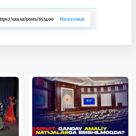
ttps://uza.uz/posts/855490
Нусха олиш