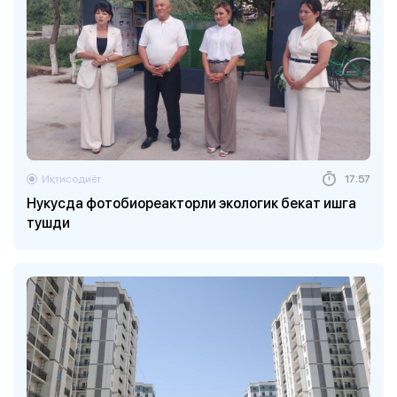
Иқтисодиёт
17:57
Нукусда фотобиореакторли экологик бекат ишга
тушди