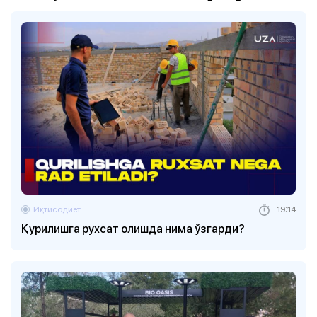
Иқтисодиёт
19:14
Қурилишга рухсат олишда нима ўзгарди?