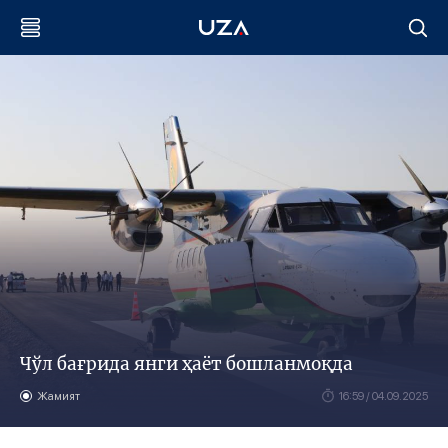
Чўл бағрида янги ҳаёт бошланмоқда
Жамият
16:59 / 04.09.2025