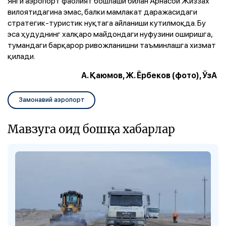
Янги аэропорт фаолият бошлаши билан Арнасой Жиззах
вилоятидагина эмас, балки мамлакат даражасидаги
стратегик-туристик нуқтага айланиши кутилмоқда. Бу
эса ҳудуднинг халқаро майдондаги нуфузини оширишга,
тумандаги барқарор ривожланишни таъминлашга хизмат
қилади.
А. Қаюмов, Ж. Ёрбеков (фото), ЎзА
Замонавий аэропорт
Мавзуга оид бошқа хабарлар