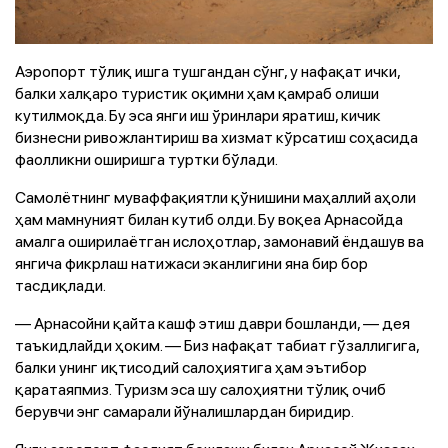
Аэропорт тўлиқ ишга тушгандан сўнг, у нафақат ички,
балки халқаро туристик оқимни ҳам қамраб олиши
кутилмоқда. Бу эса янги иш ўринлари яратиш, кичик
бизнесни ривожлантириш ва хизмат кўрсатиш соҳасида
фаолликни оширишга туртки бўлади.
Самолётнинг муваффақиятли қўнишини маҳаллий аҳоли
ҳам мамнуният билан кутиб олди. Бу воқеа Арнасойда
амалга оширилаётган ислоҳотлар, замонавий ёндашув ва
янгича фикрлаш натижаси эканлигини яна бир бор
тасдиқлади.
— Арнасойни қайта кашф этиш даври бошланди, — дея
таъкидлайди ҳоким. — Биз нафақат табиат гўзаллигига,
балки унинг иқтисодий салоҳиятига ҳам эътибор
қаратаяпмиз. Туризм эса шу салоҳиятни тўлиқ очиб
берувчи энг самарали йўналишлардан биридир.