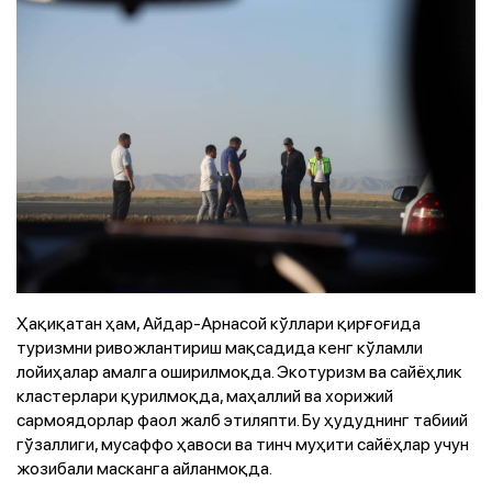
Ҳақиқатан ҳам, Айдар-Арнасой кўллари қирғоғида
туризмни ривожлантириш мақсадида кенг кўламли
лойиҳалар амалга оширилмоқда. Экотуризм ва сайёҳлик
кластерлари қурилмоқда, маҳаллий ва хорижий
сармоядорлар фаол жалб этиляпти. Бу ҳудуднинг табиий
гўзаллиги, мусаффо ҳавоси ва тинч муҳити сайёҳлар учун
жозибали масканга айланмоқда.