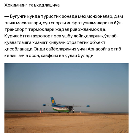
Ҳокимнинг таъкидлашича:
— Бугунги кунда туристик зонада меҳмонхоналар, дам
олиш масканлари, сув спорти инфратузилмалари ва йўл-
транспорт тармоқлари жадал ривожланмоқда.
Қурилаётган аэропорт эса ушбу лойиҳаларни қўллаб-
қувватлашга хизмат қилувчи стратегик объект
ҳисобланади. Энди сайёҳларимиз учун Арнасойга етиб
келиш анча осон, хавфсиз ва қулай бўлади.