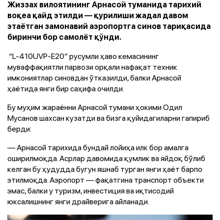
Жиззах вилоятининг Арнасой туманида тарихий
воқеа қайд этилди — қурилиши жадал давом
этаётган замонавий аэропортга синов тариқасида
биринчи бор самолёт қўнди.
“L-410UVP-E20” русумли ҳаво кемасининг
муваффақиятли парвози орқали нафақат техник
имкониятлар синовдан ўтказилди, балки Арнасой
ҳаётида янги бир саҳифа очилди.
Бу муҳим жараённи Арнасой тумани ҳокими Одил
Мусанов шахсан кузатди ва бизга қуйидагиларни гапириб
берди:
— Арнасой тарихида бундай лойиҳа илк бор амалга
оширилмоқда. Асрлар давомида қумлик ва яйдоқ бўлиб
келган бу ҳудудда бугун яшнаб турган янги ҳаёт барпо
этилмоқда. Аэропорт — фақатгина транспорт объекти
эмас, балки у туризм, инвестиция ва иқтисодий
юксалишнинг янги драйверига айланади.