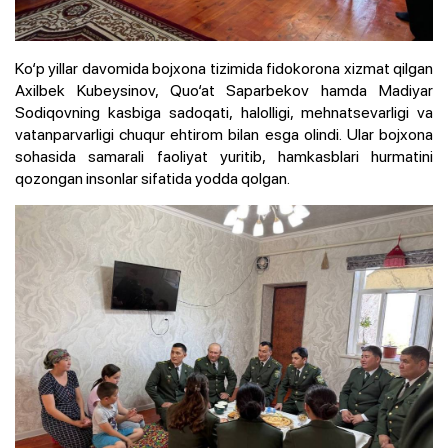
Ko‘p yillar davomida bojxona tizimida fidokorona xizmat qilgan
Axilbek Kubeysinov, Quo‘at Saparbekov hamda Madiyar
Sodiqovning kasbiga sadoqati, halolligi, mehnatsevarligi va
vatanparvarligi chuqur ehtirom bilan esga olindi. Ular bojxona
sohasida samarali faoliyat yuritib, hamkasblari hurmatini
qozongan insonlar sifatida yodda qolgan.