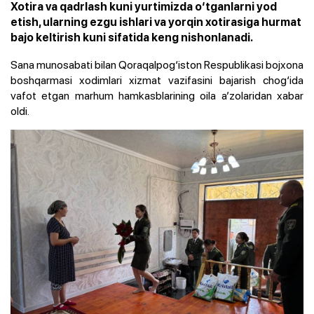
Xotira va qadrlash kuni yurtimizda o‘tganlarni yod
etish, ularning ezgu ishlari va yorqin xotirasiga hurmat
bajo keltirish kuni sifatida keng nishonlanadi.
Sana munosabati bilan Qoraqalpog‘iston Respublikasi bojxona
boshqarmasi xodimlari xizmat vazifasini bajarish chog‘ida
vafot etgan marhum hamkasblarining oila a’zolaridan xabar
oldi.