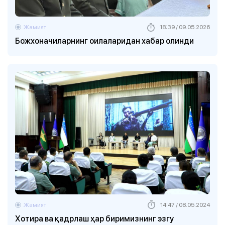
Жамият
18:39 / 09.05.2026
Божхоначиларнинг оилаларидан хабар олинди
Жамият
14:47 / 08.05.2024
Хотира ва қадрлаш ҳар биримизнинг эзгу