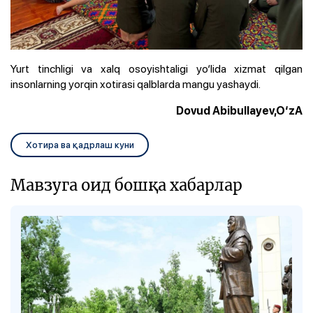
Yurt tinchligi va xalq osoyishtaligi yo‘lida xizmat qilgan
insonlarning yorqin xotirasi qalblarda mangu yashaydi.
Dovud Abibullayev,O‘zA
Хотира ва қадрлаш куни
Мавзуга оид бошқа хабарлар