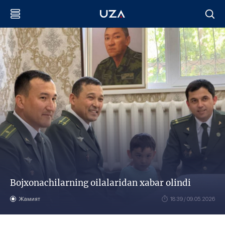
Bojxonachilarning oilalaridan xabar olindi
Жамият
18:39 / 09.05.2026