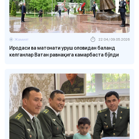
Жамият
22:04 / 09.05.2026
Иродаси ва матонати уруш оловидан баланд
келганлар Ватан равнақига камарбаста бўлди