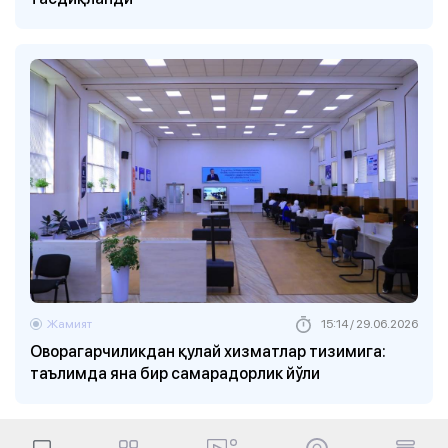
Жамият
15:14 / 29.06.2026
Оворагарчиликдан қулай хизматлар тизимига:
таълимда яна бир самарадорлик йўли