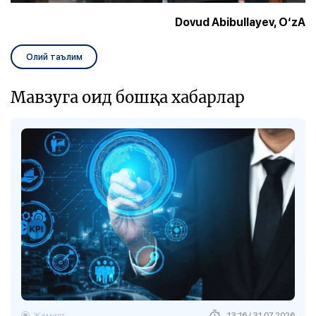
Dovud Abibullayev,
O‘zA
Олий таълим
Мавзуга оид бошқа хабарлар
Жамият
13:16 / 31.07.2026