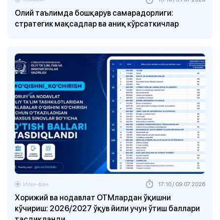
Олий таълимда бошқарув самарадорлиги:
стратегик мақсадлар ва аниқ кўрсаткичлар
Илм-фан
17:10 / 09.07.2026
Хорижий ва нодавлат ОТМлардан ўқишни
кўчириш: 2026/2027 ўқув йили учун ўтиш баллари
тасдиқланди