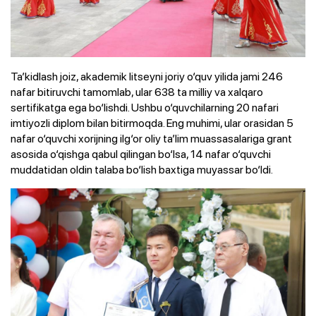
Ta’kidlash joiz, akademik litseyni joriy o‘quv yilida jami 246
nafar bitiruvchi tamomlab, ular 638 ta milliy va xalqaro
sertifikatga ega bo‘lishdi. Ushbu o‘quvchilarning 20 nafari
imtiyozli diplom bilan bitirmoqda. Eng muhimi, ular orasidan 5
nafar o‘quvchi xorijning ilg‘or oliy ta’lim muassasalariga grant
asosida o‘qishga qabul qilingan bo‘lsa, 14 nafar o‘quvchi
muddatidan oldin talaba bo‘lish baxtiga muyassar bo‘ldi.