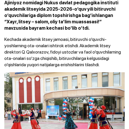
Ajiniyoz nomidagi Nukus davlat pedagogika instituti
akademik litseyida 2025-2026-o‘quv yili bitiruvchi
o‘quvchilariga diplom topshirishga bag‘ishlangan
“Xayr, litsey – salom, oliy ta’lim muassasasi!”
mavzusida bayram kechasi bo‘lib o‘tdi.
Kechada akademik litsey jamoasi, bitiruvchi o‘quvchi-
yoshlarning ota-onalari ishtirok etishdi. Akademik litsey
direktori Q. Qalxorazov, fidoyi ustozlar va faol o‘quvchilarning
ota-onalari so‘zga chiqishib, bitiruvchilarga kelgusidagi
o‘qishlarida yuqori natijalarga erishishlarini tilashdi.