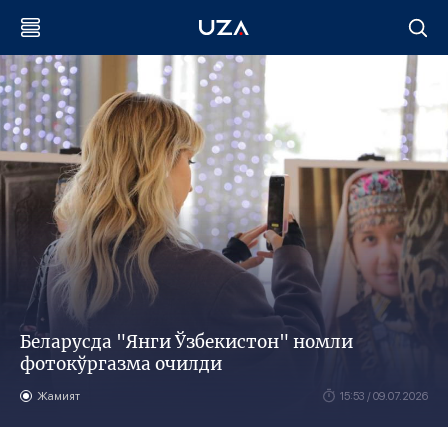
Беларусда "Янги Ўзбекистон" номли
фотокўргазма очилди
Жамият
15:53 / 09.07.2026