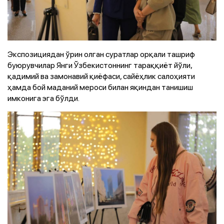
Экспозициядан ўрин олган суратлар орқали ташриф
буюрувчилар Янги Ўзбекистоннинг тараққиёт йўли,
қадимий ва замонавий қиёфаси, сайёҳлик салоҳияти
ҳамда бой маданий мероси билан яқиндан танишиш
имконига эга бўлди.