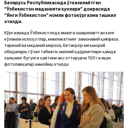
Беларусь Республикасида ўтказилаётган
“Ўзбекистон маданияти кунлари” доирасида
“Янги Ўзбекистон” номли фотокўргазма ташкил
этилди.
Кўргазмада Ўзбекистонда амалга оширилаётган кенг
кўламли ислоҳотлар, мамлакатнинг замонавий қиёфаси,
тарихий ва маданий мероси, бетакрор меъморий
обидалари, гўзал табиати, миллий қадриятлари ҳамда
халқнинг бугунги ҳаётини акс эттирувчи 100 га яқин
фотолавҳалар намойиш этилди.