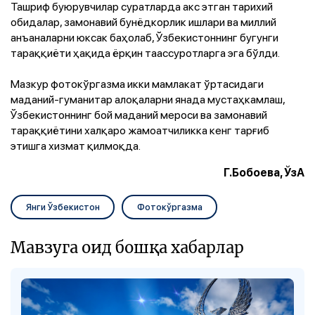
Ташриф буюрувчилар суратларда акс этган тарихий
обидалар, замонавий бунёдкорлик ишлари ва миллий
анъаналарни юксак баҳолаб, Ўзбекистоннинг бугунги
тараққиёти ҳақида ёрқин таассуротларга эга бўлди.
Мазкур фотокўргазма икки мамлакат ўртасидаги
маданий-гуманитар алоқаларни янада мустаҳкамлаш,
Ўзбекистоннинг бой маданий мероси ва замонавий
тараққиётини халқаро жамоатчиликка кенг тарғиб
этишга хизмат қилмоқда.
Г.Бобоева, ЎзА
Янги Ўзбекистон
Фотокўргазма
Мавзуга оид бошқа хабарлар