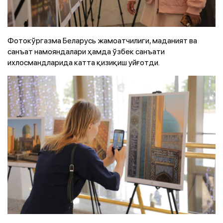
Фотокўргазма Беларусь жамоатчилиги, маданият ва
санъат намояндалари ҳамда ўзбек санъати
ихлосмандларида катта қизиқиш уйғотди.