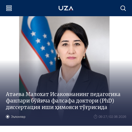
Атаева Малохат Исаковнанинг педагогика
фанлари бўйича фалсафа доктори (PhD)
диссертация иши ҳимояси тўғрисида
Эълонлар
09:27 / 02.06.2026