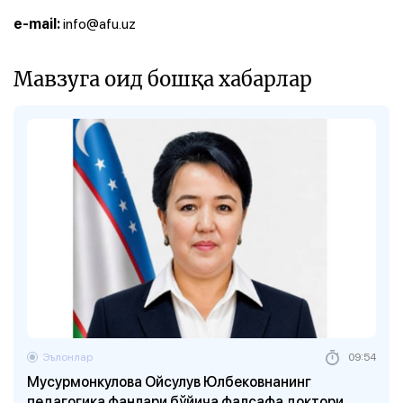
info@afu.uz
e-mail:
Мавзуга оид бошқа хабарлар
Эълонлар
09:54
Мусурмонкулова Ойсулув Юлбековнанинг
педагогика фанлари бўйича фалсафа доктори