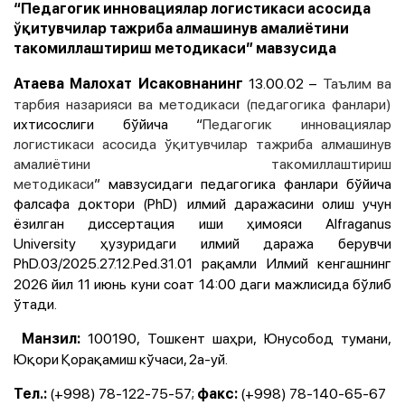
“Педагогик инновациялар логистикаси асосида
ўқитувчилар тажриба алмашинув амалиётини
такомиллаштириш методикаси” мавзусида
13.00.02 –
Таълим ва
Атаева Малохат Исаковнанинг
тарбия назарияси ва методикаси (педагогика фанлари)
ихтисослиги бўйича “
Педагогик инновациялар
логистикаси асосида ўқитувчилар тажриба алмашинув
амалиётини такомиллаштириш
методикаси
” мавзусидаги педагогика фанлари бўйича
фалсафа доктори (PhD) илмий даражасини олиш учун
ёзилган диссертация иши ҳимояси Alfraganus
University ҳузуридаги илмий даража берувчи
PhD.03/2025.27.12.Ped.31.01
рақамли Илмий кенгашнинг
2026 йил 11 июнь куни соат 14:00 даги мажлисида бўлиб
ўтади.
100190, Тошкент шаҳри, Юнусобод тумани,
Манзил:
Юқори Қорақамиш кўчаси, 2а-уй.
(+998) 78-122-75-57;
(+998) 78-140-65-67
Тел.:
факс: