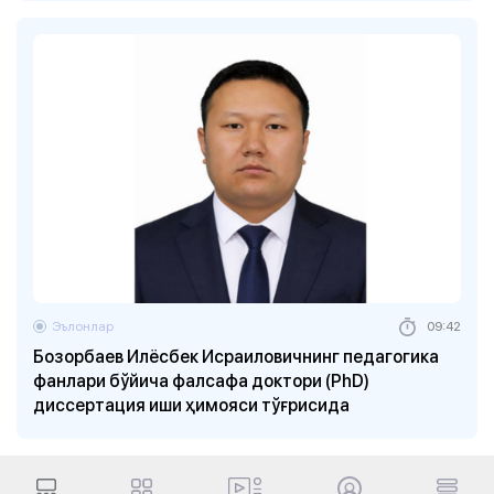
Эълонлар
09:42
Бозорбаев Илёсбек Исраиловичнинг педагогика
фанлари бўйича фалсафа доктори (PhD)
диссертация иши ҳимояси тўғрисида