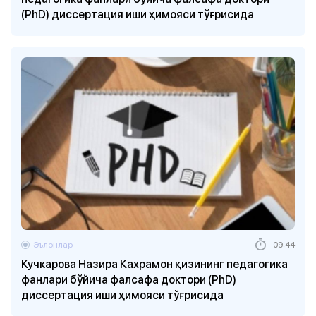
(PhD) диссертация иши ҳимояси тўғрисида
Эълонлар
09:44
Кучкарова Назира Кахрамон қизининг педагогика
фанлари бўйича фалсафа доктори (PhD)
диссертация иши ҳимояси тўғрисида