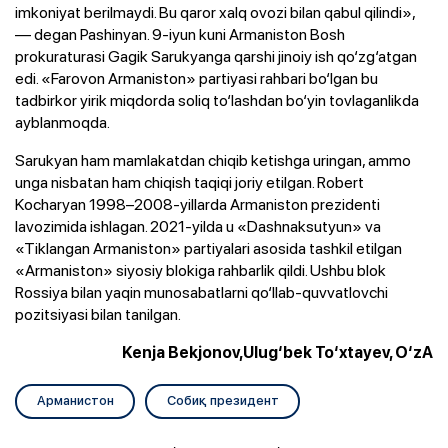
imkoniyat berilmaydi. Bu qaror xalq ovozi bilan qabul qilindi»,
— degan Pashinyan. 9-iyun kuni Armaniston Bosh
prokuraturasi Gagik Sarukyanga qarshi jinoiy ish qo‘zg‘atgan
edi. «Farovon Armaniston» partiyasi rahbari bo‘lgan bu
tadbirkor yirik miqdorda soliq to‘lashdan bo‘yin tovlaganlikda
ayblanmoqda.
Sarukyan ham mamlakatdan chiqib ketishga uringan, ammo
unga nisbatan ham chiqish taqiqi joriy etilgan. Robert
Kocharyan 1998–2008-yillarda Armaniston prezidenti
lavozimida ishlagan. 2021-yilda u «Dashnaksutyun» va
«Tiklangan Armaniston» partiyalari asosida tashkil etilgan
«Armaniston» siyosiy blokiga rahbarlik qildi. Ushbu blok
Rossiya bilan yaqin munosabatlarni qo‘llab-quvvatlovchi
pozitsiyasi bilan tanilgan.
Kenja Bekjonov,Ulug‘bek To‘xtayev, O‘zA
Арманистон
Собиқ президент