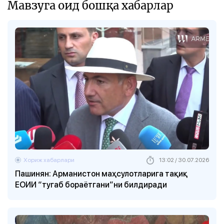
Мавзуга оид бошқа хабарлар
Хориж хабарлари
13:02 / 30.07.2026
Пашинян: Арманистон маҳсулотларига тақиқ
ЕОИИ “тугаб бораётгани”ни билдиради