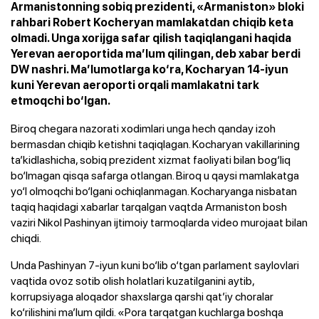
Armanistonning sobiq prezidenti, «Armaniston» bloki
rahbari Robert Kocheryan mamlakatdan chiqib keta
olmadi. Unga xorijga safar qilish taqiqlangani haqida
Yerevan aeroportida ma’lum qilingan, deb xabar berdi
DW nashri. Ma’lumotlarga ko‘ra, Kocharyan 14-iyun
kuni Yerevan aeroporti orqali mamlakatni tark
etmoqchi bo‘lgan.
Biroq chegara nazorati xodimlari unga hech qanday izoh
bermasdan chiqib ketishni taqiqlagan. Kocharyan vakillarining
ta’kidlashicha, sobiq prezident xizmat faoliyati bilan bog‘liq
bo‘lmagan qisqa safarga otlangan. Biroq u qaysi mamlakatga
yo‘l olmoqchi bo‘lgani ochiqlanmagan. Kocharyanga nisbatan
taqiq haqidagi xabarlar tarqalgan vaqtda Armaniston bosh
vaziri Nikol Pashinyan ijtimoiy tarmoqlarda video murojaat bilan
chiqdi.
Unda Pashinyan 7-iyun kuni bo‘lib o‘tgan parlament saylovlari
vaqtida ovoz sotib olish holatlari kuzatilganini aytib,
korrupsiyaga aloqador shaxslarga qarshi qat’iy choralar
ko‘rilishini ma’lum qildi. «Pora tarqatgan kuchlarga boshqa