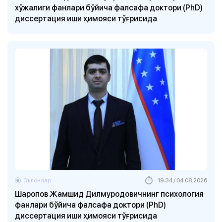
хўжалиги фанлари бўйича фалсафа доктори (PhD)
диссертация иши ҳимояси тўғрисида
Эълонлар
19:34 / 04.08.2026
Шаропов Жамшид Дилмуродовичнинг психология
фанлари бўйича фалсафа доктори (PhD)
диссертация иши ҳимояси тўғрисида