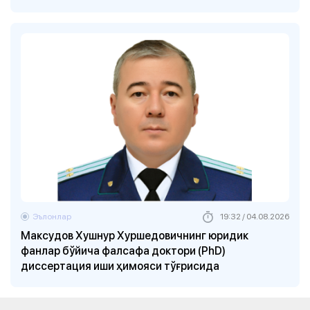
Эълонлар
19:32 / 04.08.2026
Максудов Хушнур Хуршедовичнинг юридик
фанлар бўйича фалсафа доктори (PhD)
диссертация иши ҳимояси тўғрисида