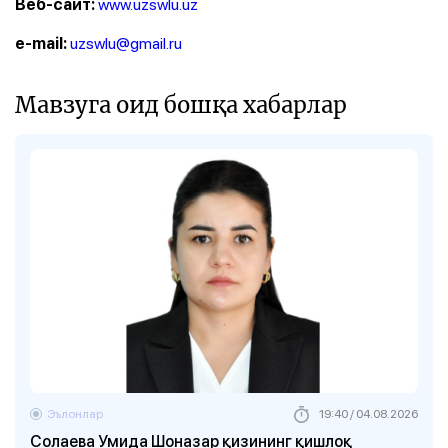
www.uzswlu.uz
Веб-сайт:
uzswlu@gmail.ru
e-mail:
Мавзуга оид бошқа хабарлар
Эълонлар
19:40 / 04.08.2026
Солаева Умида Шоназар қизининг қишлоқ