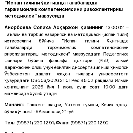
“Испан тилини ўқитишда талабаларда
таржимонлик компетенсиясини ривожлантириш
методикаси” мавзусида
13.00.02 –
Анорбоева Солиха Асқаржон қизининг
Таълим ва тарбия назарияси ва методикаси (испан тили)
ихтисослиги бўйича “Испан тилини ўқитишда
талабаларда таржимонлик компетенсиясини
ривожлантириш методикаси” мавзусидаги Педагогика
фанлари бўйича фалсафа доктори (PhD)
илмий
даражасини олиш учун ёзилган диссертация иши ҳимояси
Ўзбекистон давлат жаҳон тиллари университети
ҳузуридаги DSc.03/2026.31.01.Ped.45.02 рақамли Илмий
кенгашнинг 2026 йил 1 июль куни соат 10:00 даги
мажлисида бўлиб ўтади.
Тошкент шаҳри, Учтепа тумани, Кичик ҳалқа
Манзил:
йўли кўчаси, Г-9А мавзеси, 21-уй.
(99871) 230 12 91;
(99871) 230 12 92
Тел.:
Факс: