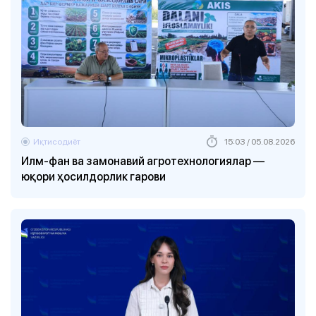
Иқтисодиёт
15:03 / 05.08.2026
Илм-фан ва замонавий агротехнологиялар —
юқори ҳосилдорлик гарови