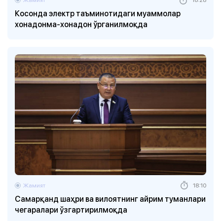
Косонда электр таъминотидаги муаммолар
хонадонма-хонадон ўрганилмоқда
Жамият
18:10
Самарқанд шаҳри ва вилоятнинг айрим туманлари
чегаралари ўзгартирилмоқда