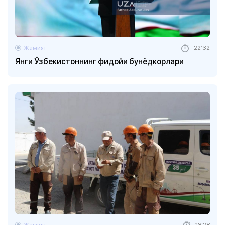
Жамият
22:32
Янги Ўзбекистоннинг фидойи бунёдкорлари
Жамият
18:28