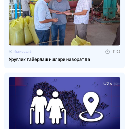
Иқтисодиёт
11:52
Уруғлик тайёрлаш ишлари назоратда