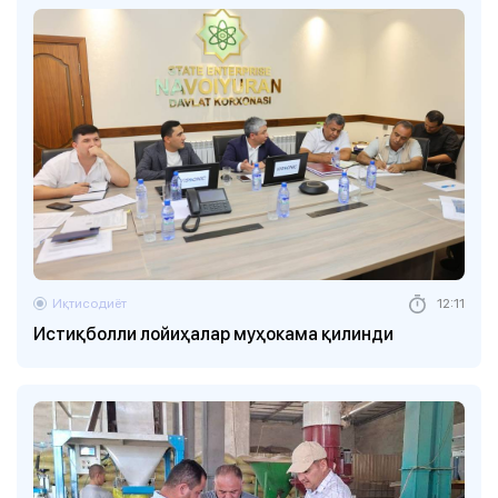
Иқтисодиёт
12:11
Истиқболли лойиҳалар муҳокама қилинди