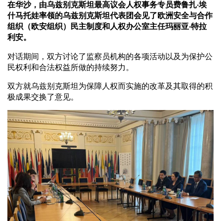
在华沙，由乌兹别克斯坦最高议会人权事务专员费鲁扎·埃
什马托娃率领的乌兹别克斯坦代表团会见了欧洲安全与合作
组织（欧安组织）民主制度和人权办公室主任玛丽亚·特拉
利安。
对话期间，双方讨论了监察员机构的各项活动以及为保护公
民权利和合法权益所做的持续努力。
双方就乌兹别克斯坦为保障人权而实施的改革及其取得的积
极成果交换了意见。