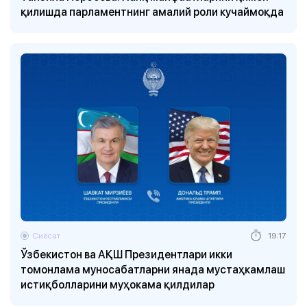
қилишда парламентнинг амалий роли кучаймоқда
Сиёсат
19:17
Ўзбекистон ва АҚШ Президентлари икки
томонлама муносабатларни янада мустаҳкамлаш
истиқболларини муҳокама қилдилар