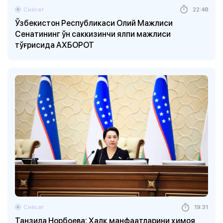
Сиёсат
22:48
Ўзбекистон Республикаси Олий Мажлиси
Сенатининг ўн саккизинчи ялпи мажлиси
тўғрисида АХБОРОТ
Сиёсат
19:31
Танзила Норбоева: Халқ манфаатларини ҳимоя