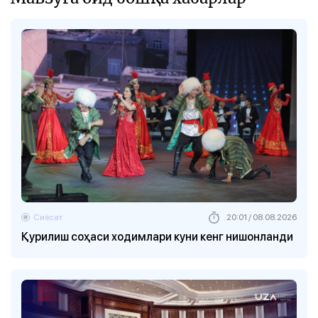
Сиёсат
20:01 / 08.08.2026
Қурилиш соҳаси ходимлари куни кенг нишонланди