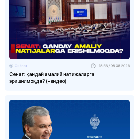
Сиёсат
18:53 / 08.08.2026
Сенат: қандай амалий натижаларга
эришилмоқда? (+видео)