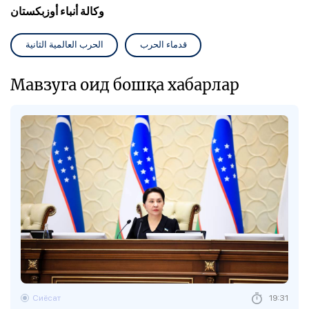
وكالة أنباء أوزبكستان
قدماء الحرب
الحرب العالمية الثانية
Мавзуга оид бошқа хабарлар
Сиёсат
19:31