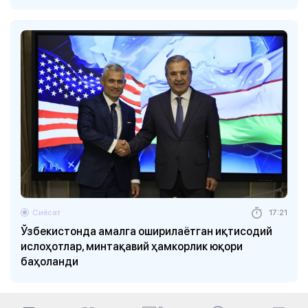
Сиёсат
17:21
Ўзбекистонда амалга оширилаётган иқтисодий
ислоҳотлар, минтақавий ҳамкорлик юқори
баҳоланди