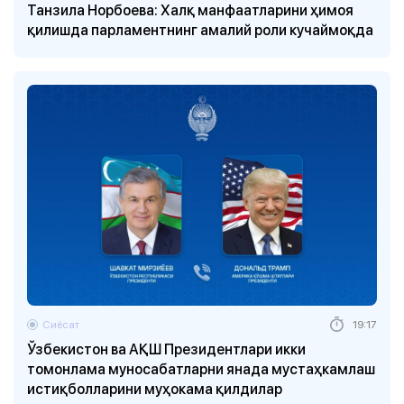
Танзила Норбоева: Халқ манфаатларини ҳимоя
қилишда парламентнинг амалий роли кучаймоқда
Сиёсат
19:17
Ўзбекистон ва АҚШ Президентлари икки
томонлама муносабатларни янада мустаҳкамлаш
истиқболларини муҳокама қилдилар