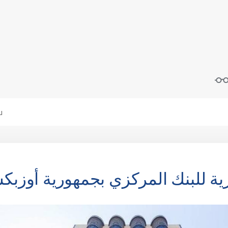
رية للبنك المركزي بجمهورية أوزبك