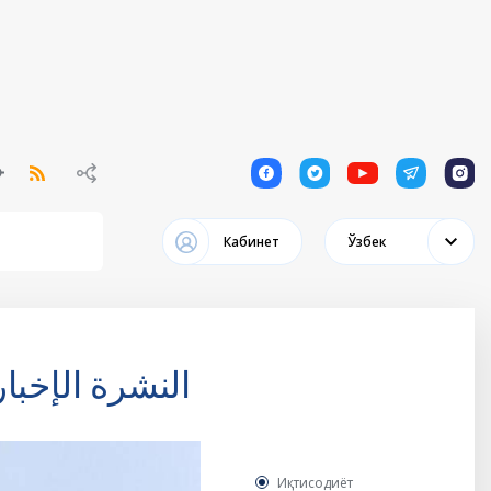
1
1
1
1
1
Кабинет
Ўзбек
النشرة الإخبا
Иқтисодиёт