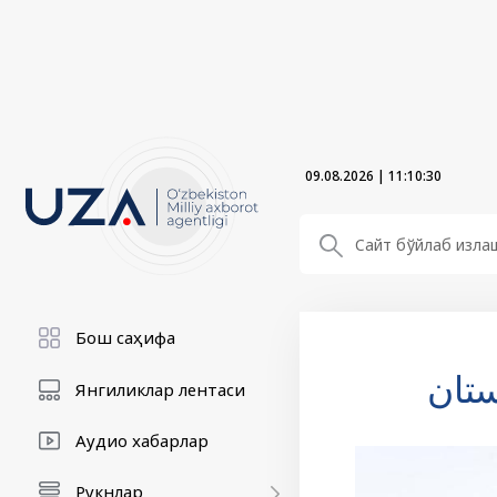
09.08.2026
|
11:10:31
Бош саҳифа
ستان
Янгиликлар лентаси
Аудио хабарлар
Рукнлар