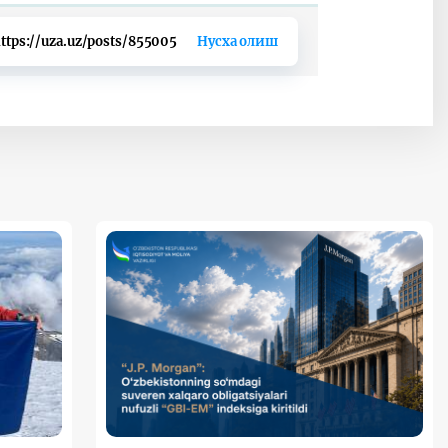
ttps://uza.uz/posts/855005
Нусха олиш