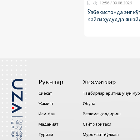
12:56 / 09.08.2026
Ўзбекистонда энг к
қайси ҳудудда яшайд
Рукнлар
Хизматлар
Сиёсат
Тадбирлар ёритиш учун му
Жамият
Обуна
Илм-фан
Резюме қолдириш
Маданият
Сайт харитаси
Туризм
Мурожаат йўллаш