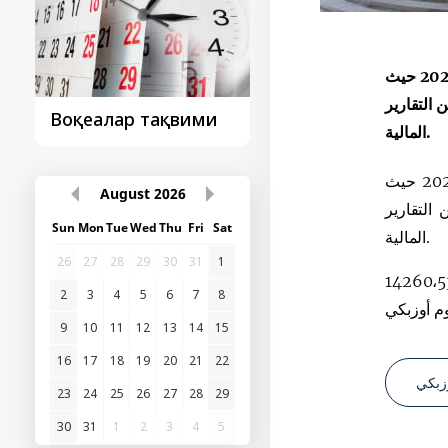
قام البنك المركزي بجمهورية أوزبكستان بتحديد سعر العملات الأجنبية تجاه السوم الأوزبكي اعتبارا من 8 مايو عام 2026 حيث
 التقارير
Воқеалар тақвими
Президент
المالية.
ташрифидан сўнг..
قام البنك المركزي بجمهورية أوزبكستان بتحديد سعر العملات الأجنبية تجاه السوم الأوزبكي اعتبارا من 8 مايو عام 2026 حيث
August
2026
التقارير
Sun
Mon
Tue
Wed
Thu
Fri
Sat
المالية.
26
27
28
29
30
31
1
المركزي بأن سعر 1 دولار أميركي يعادل 12114،97 سوم أوزبكي اعتبارا من 8 مايو عام 2026 و1 يورو يعادل 14260،53
2
3
4
5
6
7
8
9
10
11
12
13
14
15
16
17
18
19
20
21
22
زبكي
23
24
25
26
27
28
29
30
31
1
2
3
4
5