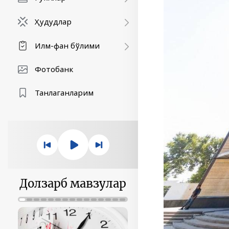
Ҳудудлар
Илм-фан бўлими
Фотобанк
Танлаганларим
Долзарб мавзулар