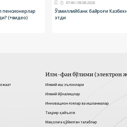
07:40 / 09.08.2026
ўп пенсионерлар
Ўзмиллийбанк байроғи Казбекн
и? (+видео)
этди
Илм-фан бўлими (электрон ж
рожаат
Илмий иш эълонлари
Илмий йўналишлар
Инновацион ғоялар ва ишланмалар
Таҳрир ҳайъати
Мақолага қўйилган талаблар