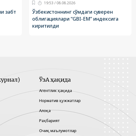
19:53 / 08.08.2026
и забт
Ўзбекистоннинг сўмдаги суверен
облигациялари “GBI-EM” индексига
киритилди
урнал)
ЎзА ҳақида
Агентлик ҳақида
Норматив ҳужжатлар
Алоқа
Раҳбарият
Очиқ маълумотлар