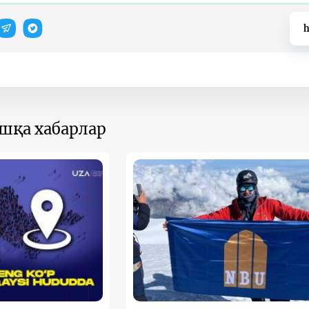
h
ошқа хабарлар