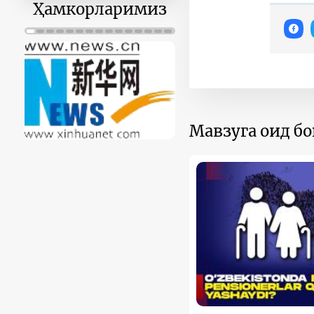
Ҳамкорларимиз
Мавзуга оид б