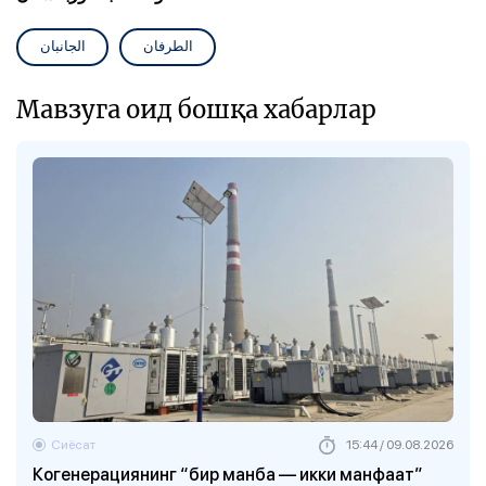
الطرفان
الجانبان
Мавзуга оид бошқа хабарлар
Сиёсат
15:44 / 09.08.2026
Когенерациянинг “бир манба — икки манфаат”