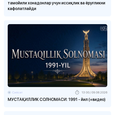
тамойили хонадонлар учун иссиқлик ва ёруғликни
кафолатлайди
Сиёсат
13:00 / 09.08.2026
МУСТАҚИЛЛИК СОЛНОМАСИ: 1991 - йил (+видео)