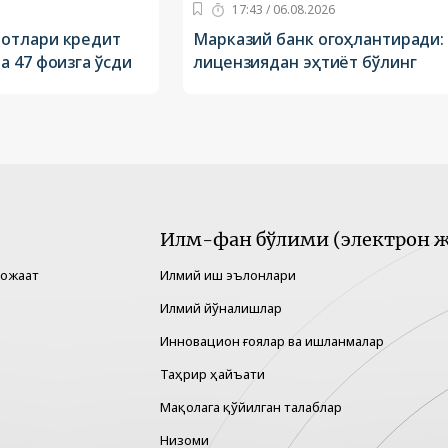
17:43 / 06.08.2026
отлари кредит
Марказий банк огоҳлантиради:
 47 фоизга ўсди
лицензиядан эҳтиёт бўлинг
Илм-фан бўлими (электрон ж
рожаат
Илмий иш эълонлари
Илмий йўналишлар
Инновацион ғоялар ва ишланмалар
Таҳрир ҳайъати
Мақолага қўйилган талаблар
Низоми