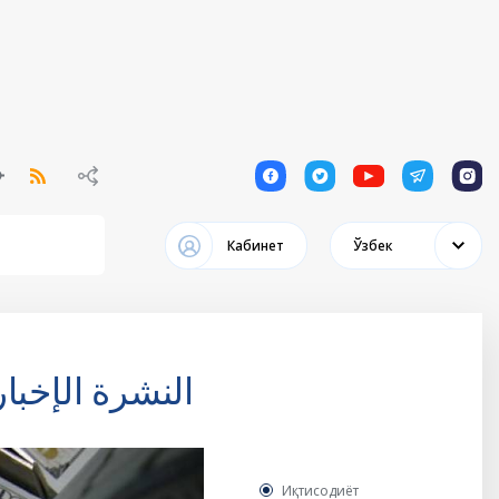
1
1
1
1
1
Кабинет
Ўзбек
النشرة الإخبا
Иқтисодиёт