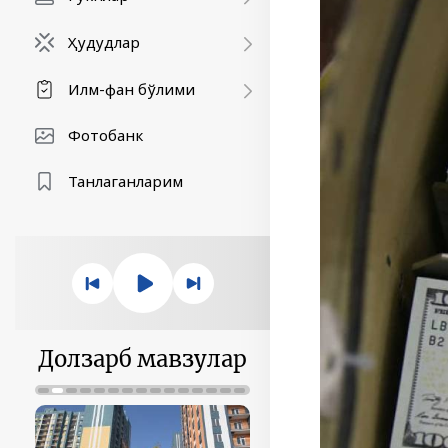
Ҳудудлар
Илм-фан бўлими
Фотобанк
Танлаганларим
Долзарб мавзулар