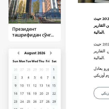
قام البنك المركزي بجمهورية أوزبكستان بتحديد سعر العملات الأجنبية تجاه السوم الأوزبكي اعتبارا من 20 أبريل عام 2026 حيث
 التقارير
Президент
Президент
المالية.
ташрифидан сўнг...
ташрифлари
قام البنك المركزي بجمهورية أوزبكستان بتحديد سعر العملات الأجنبية تجاه السوم الأوزبكي اعتبارا من 20 أبريل عام 2026 حيث
التقارير
August
2026
المالية.
Sun
Mon
Tue
Wed
Thu
Fri
Sat
بأن سعر 1 دولار أميركي يعادل 12128،46 سوم أوزبكي اعتبارا من 20 أبريل عام 2026 و1 يورو يعادل
26
27
28
29
30
31
1
2
3
4
5
6
7
8
9
10
11
12
13
14
15
زبكي
16
17
18
19
20
21
22
23
24
25
26
27
28
29