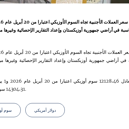
بة في أراضي جمهورية أوزبكستان وإعداد التقارير الإحصائية وغيرها من
Қарор ва ижро
“Ўзбекистон – 
стратегияси
ي أراضي جمهورية أوزبكستان وإعداد التقارير الإحصائية وغيرها من 
وأفاد البنك المركزي 
14304،31 سوم أوزبكي.
دولار أمريكي
سوم أو