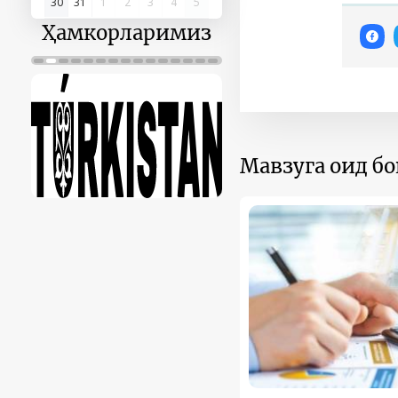
30
31
1
2
3
4
5
Ҳамкорларимиз
Мавзуга оид б