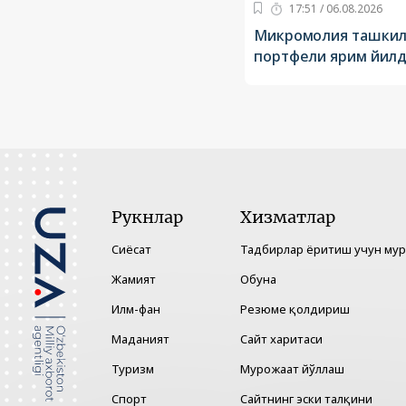
17:51 / 06.08.2026
Микромолия ташкил
портфели ярим йилда
Рукнлар
Хизматлар
Сиёсат
Тадбирлар ёритиш учун му
Жамият
Обуна
Илм-фан
Резюме қолдириш
Маданият
Сайт харитаси
Туризм
Мурожаат йўллаш
Спорт
Сайтнинг эски талқини