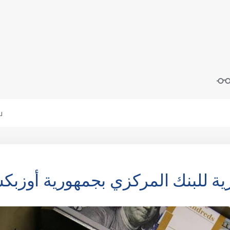
رية للبنك المركزي بجمهورية أوزبك