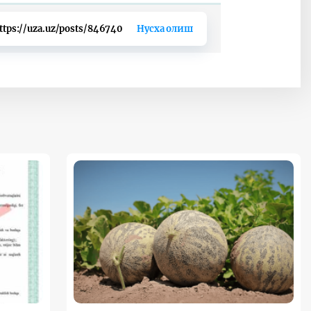
ttps://uza.uz/posts/846740
Нусха олиш