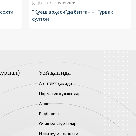
17:39 / 06.08.2026
 сохта
“Қуёш воҳаси”да битган – “Гурвак
султон”
урнал)
ЎзА ҳақида
Агентлик ҳақида
Норматив ҳужжатлар
Алоқа
Раҳбарият
Очиқ маълумотлар
Ички аудит хизмати