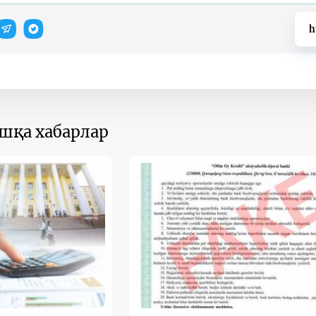
h
ошқа хабарлар