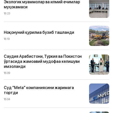
Экологик муаммолар ва илмий ечимлар
муҳокамаси
18:23
Ноқонуний қурилма бузиб ташланди
18:19
Саудия Арабистони, Туркия ва Покистон
ўртасида жамоавий мудофаа келишуви
имзоланди
18:09
Суд "Meta" компаниясини жаримага
тортди
18:04