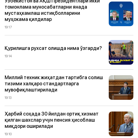
Ўзбекистон ва АҚШ Президентлари икки
томонлама муносабатларни янада
мустаҳкамлаш истиқболларини
муҳокама қилдилар
19:17
Қурилишга рухсат олишда нима ўзгарди?
19:14
Миллий техник жиҳатдан тартибга солиш
тизими халқаро стандартларга
мувофиқлаштирилади
19:13
Ҳарбий соҳада 30 йилдан ортиқ хизмат
қилган шахслар учун пенсия ҳисоблаш
миқдори оширилади
19:10