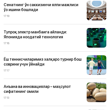
Сенатнинг ўн саккизинчи ялпи мажлиси
ўз ишини бошлади
17:19
Тупроқ электр манбаига айланди:
Японияда ноодатий технология
17:18
Ёш теннисчиларимиз халқаро турнир бош
соврини учун ўйнайди
17:17
Анъана ва инновациялар – маҳсулот
сифатининг омили
17:13