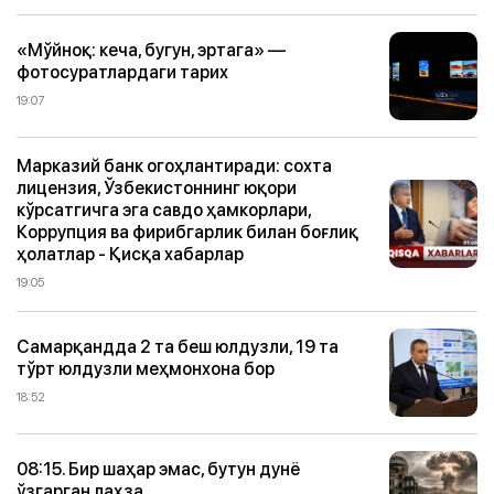
«Мўйноқ: кеча, бугун, эртага» —
фотосуратлардаги тарих
19:07
Марказий банк огоҳлантиради: сохта
лицензия, Ўзбекистоннинг юқори
кўрсатгичга эга савдо ҳамкорлари,
Коррупция ва фирибгарлик билан боғлиқ
ҳолатлар - Қисқа хабарлар
19:05
Самарқандда 2 та беш юлдузли, 19 та
тўрт юлдузли меҳмонхона бор
18:52
08:15. Бир шаҳар эмас, бутун дунё
ўзгарган лаҳза