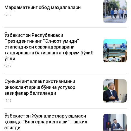
Марҳаматнинг обод маҳаллалари
17:12
Ўзбекистон Республикаси
Президентининг “Эл-юрт умиди”
стипендияси совриндорларини
тақдирлашга бағишланган форум бўлиб
ўтди
17:12
Сунъий интеллект экотизимини
ривожлантириш бўйича устувор
вазифалар белгиланди
17:12
Ўзбекистон Журналистлар уюшмаси
қошида “Блогерлар кенгаши” ташкил
этилди