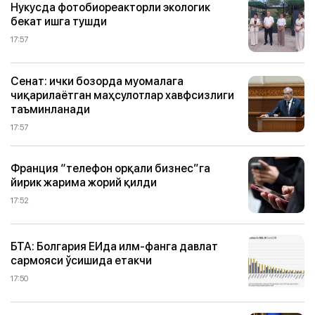
Нукусда фотобиореакторли экологик
бекат ишга тушди
17:57
Сенат: ички бозорда муомалага
чиқарилаётган маҳсулотлар хавфсизлиги
таъминланади
17:57
Франция “телефон орқали бизнес”га
йирик жарима жорий қилди
17:52
БТА: Болгария ЕИда илм-фанга давлат
сармояси ўсишида етакчи
17:50