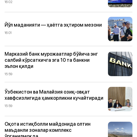
16:02
Йўл маданияти — ҳаётга эҳтиром мезони
16:01
Марказий банк мурожаатлар бўйича энг
салбий кўрсаткичга эга 10 та банкни
эълон қилди
15:59
Ўзбекистон ва Малайзия озиқ-овқат
хавфсизлигида ҳамкорликни кучайтиради
15:59
Оқота истиқболли майдонида олтин
маъданли зоналар комплекс
ўрганилмоқда