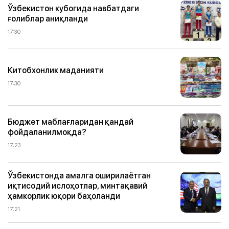
Ўзбекистон кубогида навбатдаги
ғолиблар аниқланди
17:30
Китобхонлик маданияти
17:30
Бюджет маблағларидан қандай
фойдаланилмоқда?
17:23
Ўзбекистонда амалга оширилаётган
иқтисодий ислоҳотлар, минтақавий
ҳамкорлик юқори баҳоланди
17:21