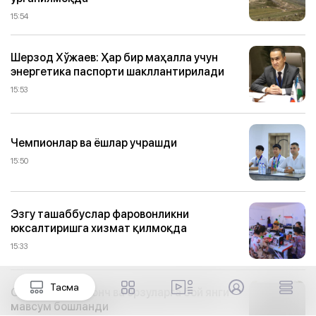
15:54
Шерзод Хўжаев: Ҳар бир маҳалла учун
энергетика паспорти шакллантирилади
15:53
Чемпионлар ва ёшлар учрашди
15:50
Эзгу ташаббуслар фаровонликни
юксалтиришга хизмат қилмоқда
15:33
Тасма
Оромгоҳда қувонч ва орзуларга бой янги
мавсум бошланди