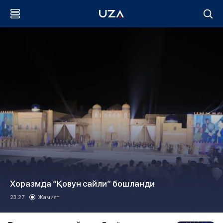
Хоразмда “Қовун сайли” бошланди
23:27
Жамият