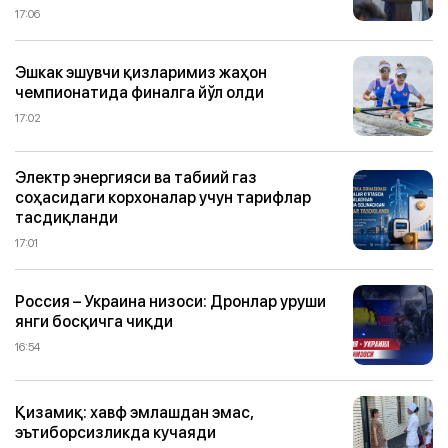
17:06
Эшкак эшувчи қизларимиз жаҳон
чемпионатида финалга йўл олди
17:02
Электр энергияси ва табиий газ
соҳасидаги корхоналар учун тарифлар
тасдиқланди
17:01
Россия – Украина низоси: Дронлар уруши
янги босқичга чиқди
16:54
Қизамиқ: хавф эмлашдан эмас,
эътиборсизликда кучаяди