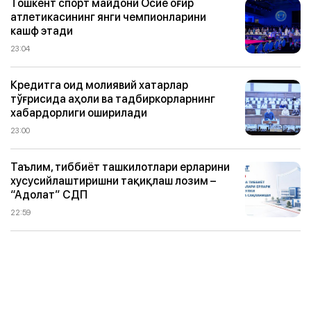
Тошкент спорт майдони Осиё оғир
атлетикасининг янги чемпионларини
кашф этади
23:04
Кредитга оид молиявий хатарлар
тўғрисида аҳоли ва тадбиркорларнинг
хабардорлиги оширилади
23:00
Таълим, тиббиёт ташкилотлари ерларини
хусусийлаштиришни тақиқлаш лозим –
“Адолат” СДП
22:59