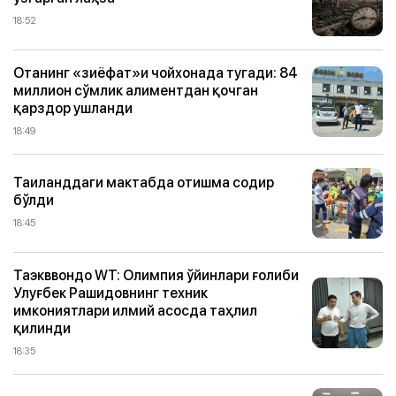
18:52
Отанинг «зиёфат»и чойхонада тугади: 84
миллион сўмлик алиментдан қочган
қарздор ушланди
18:49
Таиланддаги мактабда отишма содир
бўлди
18:45
Таэкввондо WТ: Олимпия ўйинлари ғолиби
Улуғбек Рашидовнинг техник
имкониятлари илмий асосда таҳлил
қилинди
18:35