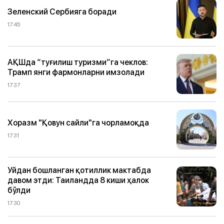
Зеленский Сербияга боради
17:45
АҚШда “туғилиш туризми”га чеклов:
Трамп янги фармонларни имзолади
17:37
Хоразм "Қовун сайли"га чорламоқда
17:31
Уйдан бошланган қотиллик мактабда
давом этди: Таиландда 8 киши ҳалок
бўлди
17:30