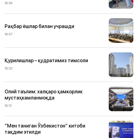
16:54
Раҳбар ёшлар билан учрашди
16:47
Қурилишлар – қудратимиз тимсоли
16:30
Олий таълим: халқаро ҳамкорлик
мустаҳкамланмоқда
16:13
“Мен таниган Ўзбекистон” китоби
тақдим этилди