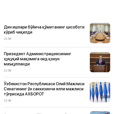
Дин ишлари бўйича қўмитанинг ҳисоботи
кўриб чиқилди
22:58
Президент Администрациясининг
ҳуқуқий мақомига оид қонун
маъқулланди
22:58
Ўзбекистон Республикаси Олий Мажлиси
Сенатининг ўн саккизинчи ялпи мажлиси
тўғрисида АХБОРОТ
22:48