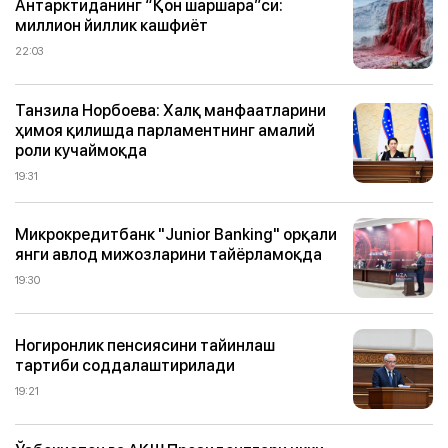
Антарктиданинг “Қон шаршара”си:
миллион йиллик кашфиёт
22:03
Танзила Норбоева: Халқ манфаатларини
ҳимоя қилишда парламентнинг амалий
роли кучаймоқда
19:31
Микрокредитбанк "Junior Banking" орқали
янги авлод мижозларини тайёрламоқда
19:30
Ногиронлик пенсиясини тайинлаш
тартиби соддалаштирилади
19:21