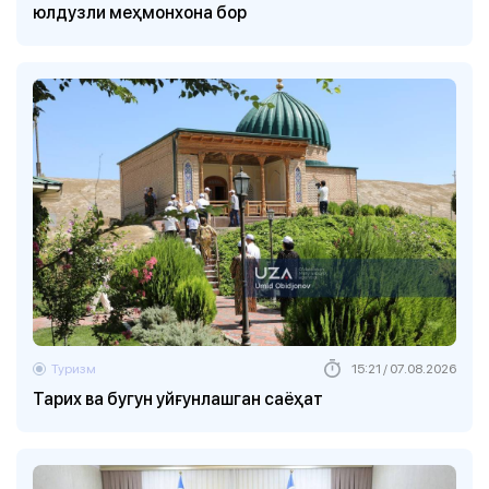
юлдузли меҳмонхона бор
Туризм
15:21 / 07.08.2026
Тарих ва бугун уйғунлашган саёҳат