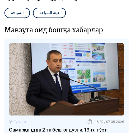
هيئة السياحة
السياحة
Мавзуга оид бошқа хабарлар
Туризм
18:52 / 07.08.2026
Самарқандда 2 та беш юлдузли, 19 та тўрт