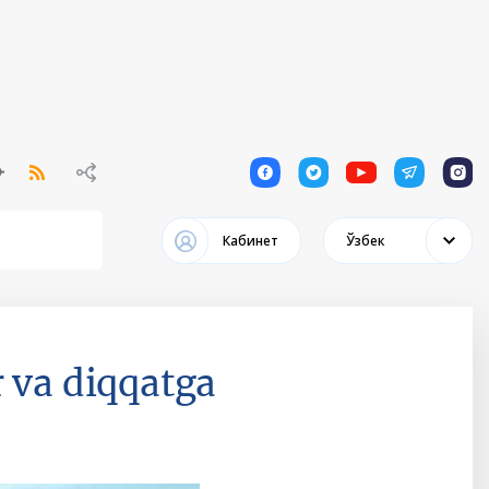
1
1
1
1
1
Кабинет
Ўзбек
r va diqqatga