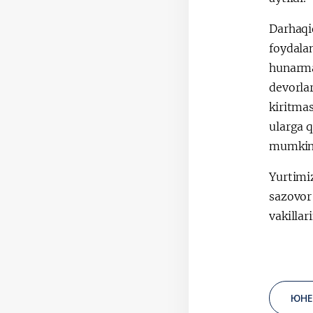
Darhaqi
foydalan
hunarma
devorlar
kiritmas
ularga q
mumkin
Yurtimiz
sazovor
vakilla
ЮНЕ