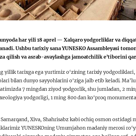
Қарор ва ижро
“Ўзбекистон – 
unyoda har yili 18 aprel — Xalqaro yodgorliklar va diqqat
стратегияси
anadi. Ushbu tarixiy sana YUNESKO Assambleyasi tomo
a qilish va asrab-avaylashga jamoatchilik e’tiborini qar
 yillik tarixga ega yurtimiz o‘zining tarixiy yodgorliklari
ari bilan dunyo sayyohlarini o‘ziga jalb etib keladi. Ma’
timizda 7 mingdan ziyod yodgorlik, shu jumladan, 2 min
rxeologiya yodgorligi, 1 ming 800 dan ko‘proq monumental
.
 Samarqand, Xiva, Shahrisabz kabi ochiq osmon ostidagi 
iklarimiz YUNESKOning Umumjahon madaniy merosi ro‘yxat