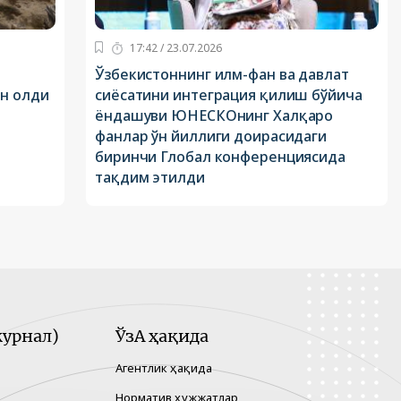
17:42 / 23.07.2026
Ўзбекистоннинг илм-фан ва давлат
ан олди
сиёсатини интеграция қилиш бўйича
ёндашуви ЮНЕСКОнинг Халқаро
фанлар ўн йиллиги доирасидаги
биринчи Глобал конференциясида
тақдим этилди
урнал)
ЎзА ҳақида
Агентлик ҳақида
Норматив ҳужжатлар