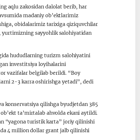
ng aqlu zakosidan dalolat berib, har
 mavsumida madaniy ob’ektlarimiz
shiga, obidalarimiz tarixiga qiziquvchilar
 yurtimizning sayyohlik salohiyatidan
igida hududlarning turizm salohiyatini
an investitsiya loyihalarini
or vazifalar belgilab berildi. “Boy
rni 2-3 karra oshirishga yetadi”, dedi
va konservatsiya qilishga byudjetdan 385
ob’ekt ta’mirtalab ahvolda ekani aytildi.
 “yagona turistik karta” joriy qilinishi
a 4 million dollar grant jalb qilinishi