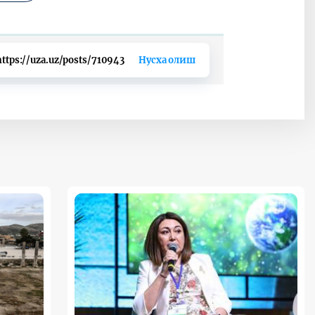
https://uza.uz/posts/710943
Нусха олиш