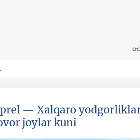
aprel — Xalqaro yodgorlikla
ovor joylar kuni