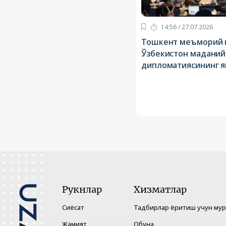
14:56 / 27.07.2026
Тошкент меъморий 
Ўзбекистон маданий
дипломатиясининг я
Рукнлар
Хизматлар
Сиёсат
Тадбирлар ёритиш учун му
Жамият
Обуна