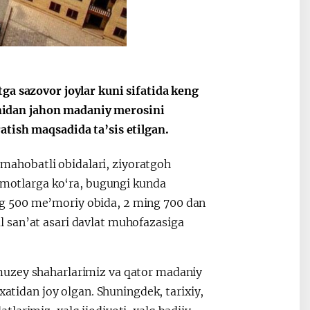
2030”
Президент Шавкат
2026 йил –
ga sazovor joylar kuni sifatida keng
Мирзиёев
Маҳаллани
nidan jahon madaniy merosini
раислигида
ривожланти
atish maqsadida ta’sis etilgan.
ўтказилган
жамиятни
видеоселектор
юксалтириш
, mahobatli obidalari, ziyoratgoh
йиғилишлари
lumotlarga ko‘ra, bugungi kunda
g 500 me’moriy obida, 2 ming 700 dan
 san’at asari davlat muhofazasiga
muzey shaharlarimiz va qator madaniy
idan joy olgan. Shuningdek, tarixiy,