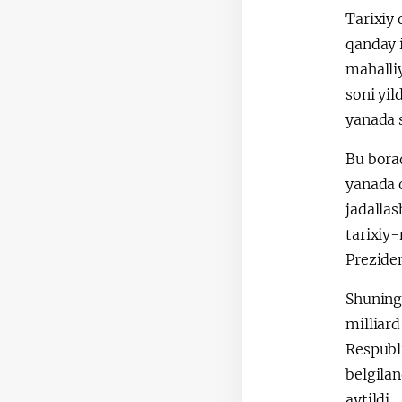
Tarixiy 
qanday 
mahalliy
soni yi
yanada s
Bu borad
yanada o
jadallas
tarixiy-
Prezide
Shuningd
milliard
Respubli
belgilan
aytildi.