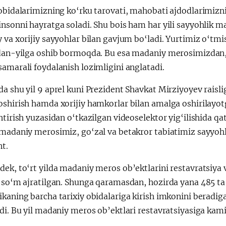
obidalarimizning ko‘rku tarovati, mahobati ajdodlarimizni
insonni hayratga soladi. Shu bois ham har yili sayyohlik
 va xorijiy sayyohlar bilan gavjum bo‘ladi. Yurtimiz o‘tmi
ldan-yilga oshib bormoqda. Bu esa madaniy merosimizdan,
amarali foydalanish lozimligini anglatadi.
a shu yil 9 aprel kuni Prezident Shavkat Mirziyoyev raisl
shirish hamda xorijiy hamkorlar bilan amalga oshirilayotg
htirish yuzasidan o‘tkazilgan videoselektor yig‘ilishida qat
madaniy merosimiz, go‘zal va betakror tabiatimiz sayyohla
nt.
ek, to‘rt yilda madaniy meros ob’ektlarini restavratsiya 
 so‘m ajratilgan. Shunga qaramasdan, hozirda yana 485 ta 
kaning barcha tarixiy obidalariga kirish imkonini beradigan
di. Bu yil madaniy meros ob’ektlari restavratsiyasiga kamid