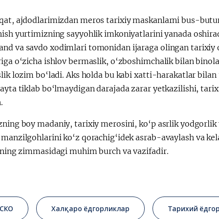
qat, ajdodlarimizdan meros tarixiy maskanlarni bus-butun
ish yurtimizning sayyohlik imkoniyatlarini yanada oshirad
nd va savdo xodimlari tomonidan ijaraga olingan tarixiy 
iga o‘zicha ishlov bermaslik, o‘zboshimchalik bilan binol
lik lozim bo‘ladi. Aks holda bu kabi xatti-harakatlar bilan 
ayta tiklab bo‘lmaydigan darajada zarar yetkazilishi, tarixi
.
ning boy madaniy, tarixiy merosini, ko‘p asrlik yodgorlik 
 manzilgohlarini ko‘z qorachig‘idek asrab-avaylash va kel
rining zimmasidagi muhim burch va vazifadir.
СКО
Халқаро ёдгорликлар
Тарихий ёдго