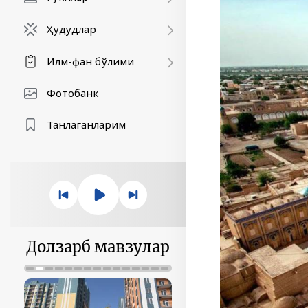
Ҳудудлар
Илм-фан бўлими
Фотобанк
Танлаганларим
Долзарб мавзулар