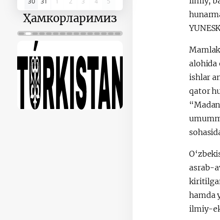
ilmiy, b
30
31
1
2
3
4
5
hunarma
Ҳамкорларимиз
YUNESKO
Mamlaka
alohida 
ishlar 
qator h
“Madani
umummil
sohasid
O‘zbeki
asrab-a
kiritilg
hamda y
ilmiy-ek