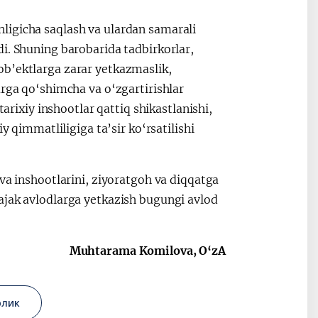
ligicha saqlash va ulardan samarali
i. Shuning barobarida tadbirkorlar,
ob’ektlarga zarar yetkazmaslik,
arga qo‘shimcha va o‘zgartirishlar
tarixiy inshootlar qattiq shikastlanishi,
y qimmatliligiga ta’sir ko‘rsatilishi
va inshootlarini, ziyoratgoh va diqqatga
ajak avlodlarga yetkazish bugungi avlod
Muhtarama Komilova, O‘zA
рлик