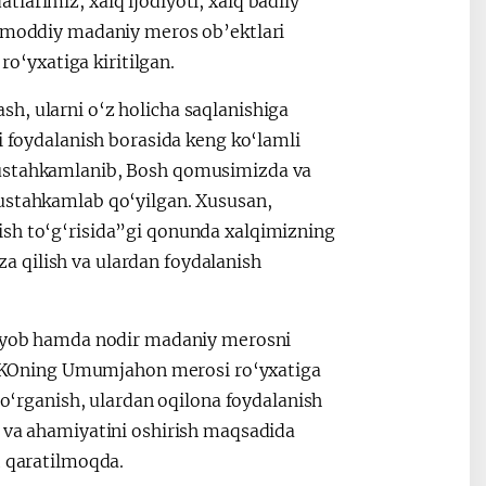
larimiz, xalq ijodiyoti, xalq badiiy
nomoddiy madaniy meros ob’ektlari
o‘yxatiga kiritilgan.
h, ularni o‘z holicha saqlanishiga
i foydalanish borasida keng ko‘lamli
mustahkamlanib, Bosh qomusimizda va
mustahkamlab qo‘yilgan. Xususan,
ish to‘g‘risida”gi qonunda xalqimizning
 qilish va ulardan foydalanish
 noyob hamda nodir madaniy merosni
SKOning Umumjahon merosi ro‘yxatiga
 o‘rganish, ulardan oqilona foydalanish
i va ahamiyatini oshirish maqsadida
at qaratilmoqda.