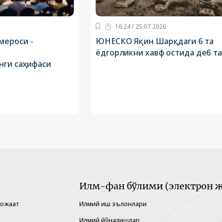
16:24 / 25.07.2026
мероси -
ЮНЕСКО Яқин Шарқдаги 6 та
ёдгорликни хавф остида деб т
нги саҳифаси
Илм-фан бўлими (электрон ж
рожаат
Илмий иш эълонлари
Илмий йўналишлар