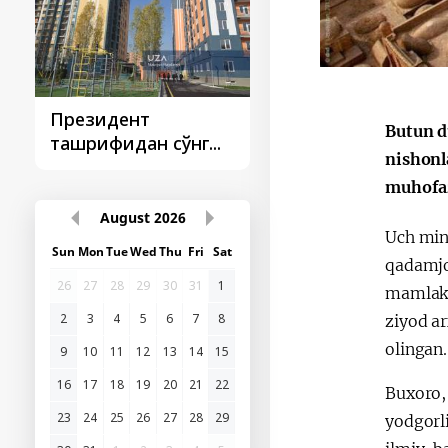
Президент
Президент
Butun d
ташрифидан сўнг...
ташрифлари
nishonl
muhofaz
August
2026
Uch ming
Sun
Mon
Tue
Wed
Thu
Fri
Sat
qadamjol
26
27
28
29
30
31
1
mamlaka
2
3
4
5
6
7
8
ziyod a
olingan
9
10
11
12
13
14
15
16
17
18
19
20
21
22
Buxoro,
23
24
25
26
27
28
29
yodgorl