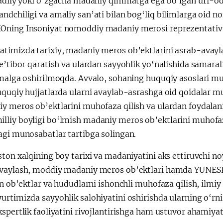
adiiy yoki o‘zgacha madaniy qimmatga ega bo‘lgan urf-odat
ndchiligi va amaliy san’ati bilan bog‘liq bilimlarga oid 
ning Insoniyat nomoddiy madaniy merosi reprezentativ r
timizda tarixiy, madaniy meros ob’ektlarini asrab-avaylas
e’tibor qaratish va ulardan sayyohlik yo‘nalishida samaral
amalga oshirilmoqda. Avvalo, sohaning huquqiy asoslari 
uquqiy hujjatlarda ularni avaylab-asrashga oid qoidalar 
y meros ob’ektlarini muhofaza qilish va ulardan foydalan
liy boyligi bo‘lmish madaniy meros ob’ektlarini muhofaza
agi munosabatlar tartibga solingan.
ston xalqining boy tarixi va madaniyatini aks ettiruvchi
vaylash, moddiy madaniy meros ob’ektlari hamda YUNE
an ob’ektlar va hududlarni ishonchli muhofaza qilish, ilmiy
urtimizda sayyohlik salohiyatini oshirishda ularning o‘rn
spertlik faoliyatini rivojlantirishga ham ustuvor ahamiy