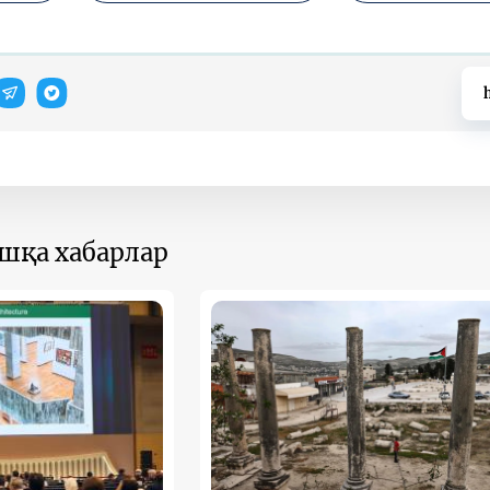
ошқа хабарлар